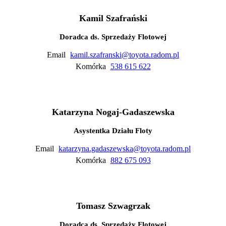
Kamil Szafrański
Doradca ds. Sprzedaży Flotowej
Email
kamil.szafranski@toyota.radom.pl
Komórka
538 615 622
Katarzyna Nogaj-Gadaszewska
Asystentka Działu Floty
Email
katarzyna.gadaszewska@toyota.radom.pl
Komórka
882 675 093
Tomasz Szwagrzak
Doradca ds. Sprzedaży Flotowej