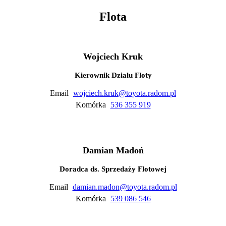
Flota
Wojciech Kruk
Kierownik Działu Floty
Email
wojciech.kruk@toyota.radom.pl
Komórka
536 355 919
Damian Madoń
Doradca ds. Sprzedaży Flotowej
Email
damian.madon@toyota.radom.pl
Komórka
539 086 546