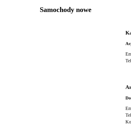
Samochody nowe
Ka
As
Em
Te
Ar
Do
Em
Te
Ko