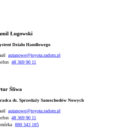
mil Ługowski
ystent Działu Handlowego
ail
autanowe@toyota.radom.pl
lefon
48 369 90 11
tur Śliwa
radca ds. Sprzedaży Samochodów Nowych
ail
autanowe@toyota.radom.pl
lefon
48 369 90 11
mórka
880 343 185