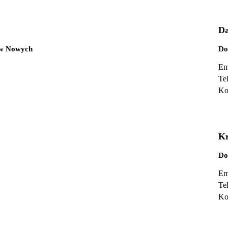
Da
ów Nowych
Do
Em
Te
Ko
Kr
Do
Em
Te
Ko