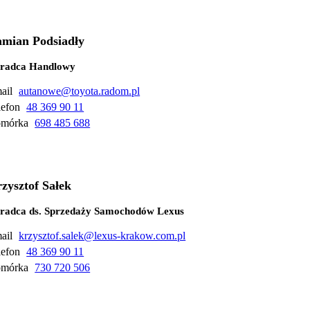
mian Podsiadły
radca Handlowy
ail
autanowe@toyota.radom.pl
lefon
48 369 90 11
mórka
698 485 688
zysztof Sałek
radca ds. Sprzedaży Samochodów Lexus
ail
krzysztof.salek@lexus-krakow.com.pl
lefon
48 369 90 11
mórka
730 720 506