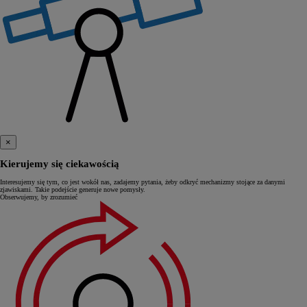
×
Kierujemy się ciekawością
Interesujemy się tym, co jest wokół nas, zadajemy pytania, żeby odkryć mechanizmy stojące za danymi
zjawiskami. Takie podejście generuje nowe pomysły.
Obserwujemy, by zrozumieć