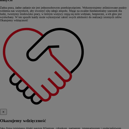
Żadna praca, żadne zadanie nie jest jednoosobowym przedsięwzięciem. Wykorzystujemy zróżnicowane punkty
widzenia nas wszystkich, aby stworzyć siłę całego zespołu. Mając na uwadze fundamentalny szacunek dla
ludzi, tworzymy środowisko pracy, w którym wszyscy czują się mile widziani, bezpieczni, a ich głos jest
wysłuchany. W ten sposób każdy może wykorzystać całość swych zdolności do realizacji istotnych celów.
Okazujemy wdzięczność
×
Okazujemy wdzięczność
Jako firma istniejemy dzięki naszym Klientom, członkom, partnerom, interesariuszom i społeczeństwom.