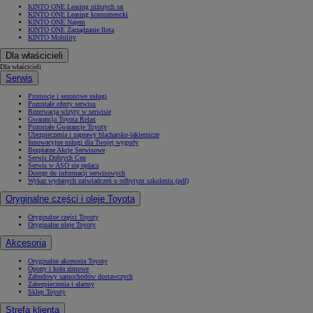
KINTO ONE Leasing niższych rat
KINTO ONE Leasing konsumencki
KINTO ONE Najem
KINTO ONE Zarządzanie flotą
KINTO Mobility
Dla właścicieli
Dla właścicieli
Serwis
Promocje i sezonowe usługi
Pozostałe oferty serwisu
Rezerwacja wizyty w serwisie
Gwarancja Toyota Relax
Pozostałe Gwarancje Toyoty
Ubezpieczenia i naprawy blacharsko-lakiernicze
Innowacyjne usługi dla Twojej wygody
Bezpłatne Akcje Serwisowe
Serwis Dobrych Cen
Serwis w ASO się opłaca
Dostęp do informacji serwisowych
Wykaz wydanych zaświadczeń o odbytym szkoleniu (pdf)
Oryginalne części i oleje Toyota
Oryginalne części Toyoty
Oryginalne oleje Toyoty
Akcesoria
Oryginalne akcesoria Toyoty
Opony i koła zimowe
Zabudowy samochodów dostawczych
Zabezpieczenia i alarmy
Sklep Toyoty
Strefa klienta