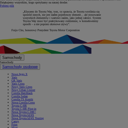
Dziękujemy wszystkim, kogo spotykamy na naszej drodze.
Pobierz plik
„Kluczem do Toyota Way, tym, co sprawia, że Toyota wyróżnia się
spośród innych, nie jest żaden pojedynczy element... ale stosowanie
wszystkich elementów i wartości razem, jako jednej całości. System
Toyota Way musi być praktykowany codziennie, w konsekwentny
sposób – a nie poprzez okresowe zrywy”.
Fuijo Cho, honorowy Prezydent Toyota Motor Corporation
Samochody
Samochody
Samochody osobowe
Nowe Aygo X
Yaris
GR Yaris
Yaris Cross
Nowy Yaris Cross
Nowy Urban Cruiser
Corolla Hatchback
Corolla Sedan
Corolla TS Kombi
Nowa Corolla Cross
Toyota C-HR
Toyota C-HR Plug-in
Nowa Toyota C-HR+
Nowa Toyota bZ4X
Nowa Toyota bZ4X Touring
Camry
Prius
Mirai