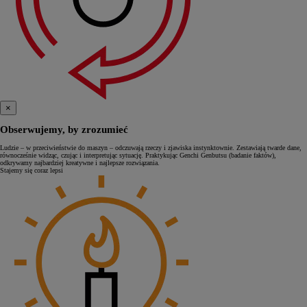
×
Obserwujemy, by zrozumieć
Ludzie – w przeciwieństwie do maszyn – odczuwają rzeczy i zjawiska instynktownie. Zestawiają twarde dane,
równocześnie widząc, czując i interpretując sytuację. Praktykując Genchi Genbutsu (badanie faktów),
odkrywamy najbardziej kreatywne i najlepsze rozwiązania.
Stajemy się coraz lepsi