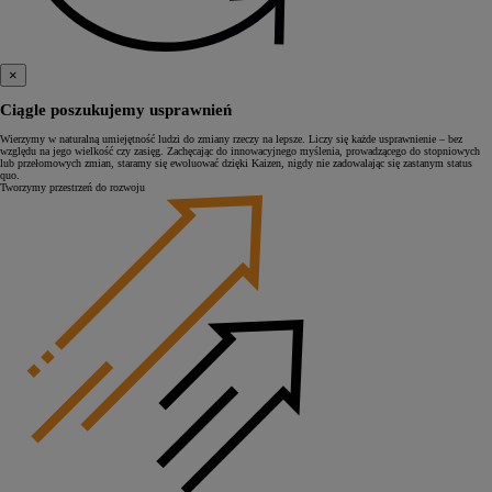
×
Ciągle poszukujemy usprawnień
Wierzymy w naturalną umiejętność ludzi do zmiany rzeczy na lepsze. Liczy się każde usprawnienie – bez
względu na jego wielkość czy zasięg. Zachęcając do innowacyjnego myślenia, prowadzącego do stopniowych
lub przełomowych zmian, staramy się ewoluować dzięki Kaizen, nigdy nie zadowalając się zastanym status
quo.
Tworzymy przestrzeń do rozwoju