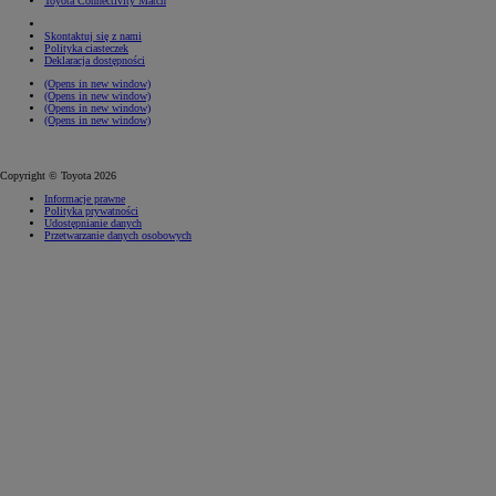
Toyota Connectivity Match
Skontaktuj się z nami
Polityka ciasteczek
Deklaracja dostępności
(Opens in new window)
(Opens in new window)
(Opens in new window)
(Opens in new window)
Copyright © Toyota 2026
Informacje prawne
Polityka prywatności
Udostępnianie danych
Przetwarzanie danych osobowych