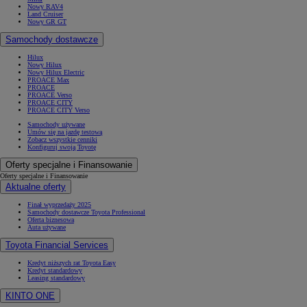
Nowy RAV4
Land Cruiser
Nowy GR GT
Samochody dostawcze
Hilux
Nowy Hilux
Nowy Hilux Electric
PROACE Max
PROACE
PROACE Verso
PROACE CITY
PROACE CITY Verso
Samochody używane
Umów się na jazdę testową
Zobacz wszystkie cenniki
Konfiguruj swoją Toyotę
Oferty specjalne i Finansowanie
Oferty specjalne i Finansowanie
Aktualne oferty
Finał wyprzedaży 2025
Samochody dostawcze Toyota Professional
Oferta biznesowa
Auta używane
Toyota Financial Services
Kredyt niższych rat Toyota Easy
Kredyt standardowy
Leasing standardowy
KINTO ONE