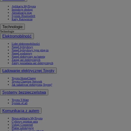
Aplikacja MyToyota
Instrukcje obsługi
Aktualizacja map
System Bluetooth®
Karty Ratownicze
Technologie
Technologie
Elektromobilność
Lider elektromobilności
Napęd hybrydowy
Napęd hybrydowy typu plug-in
Napęd wodorowy
Napęd elektryczny na baterię
Zasięg aut elektrycznych
Zalety posiadania aut elektrycznych
Ładowanie elektrycznej Toyoty
Toyota HomeCharge
Toyota Charging Network
Jak naładować elektryczną Toyotę?
Systemy bezpieczeństwa
Toyota T-Mate
System eCall
Komunikacja z autem
Nowa aplikacja MyToyota
Cyfrowy opiekun auta
Usługi Connected
Płatne subskrypcje