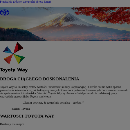
Przejdź do głównej zawartości
(Press Enter)
DROGA CIĄGŁEGO DOSKONALENIA
Toyota Way to unikalny zestaw wartości, fundament kultury korporacyjnej. Określa on nie tylko sposób
prowadzenia interesów i to, jak traktujemy naszych Klientów i partnerów biznesowych, lecz również stosunek
do społeczeństwa i środowiska. Wartości Toyota Way są obecne w każdym aspekcie codziennej pracy
wszystkich pracowników Toyoty na świecie.
„Zanim powiesz, że czegoś nie potrafisz – spróbuj.”
Sakichi Toyoda
WARTOŚCI TOYOTA WAY
Działamy dla innych