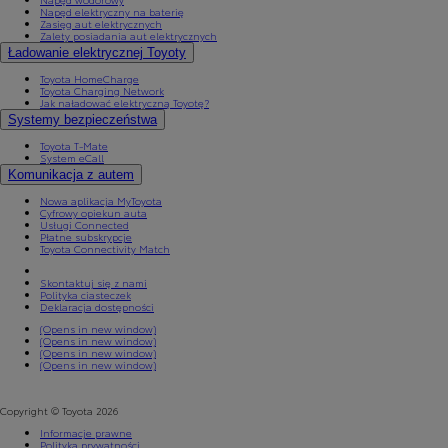
Napęd elektryczny na baterię
Zasięg aut elektrycznych
Zalety posiadania aut elektrycznych
Ładowanie elektrycznej Toyoty
Toyota HomeCharge
Toyota Charging Network
Jak naładować elektryczną Toyotę?
Systemy bezpieczeństwa
Toyota T-Mate
System eCall
Komunikacja z autem
Nowa aplikacja MyToyota
Cyfrowy opiekun auta
Usługi Connected
Płatne subskrypcje
Toyota Connectivity Match
Skontaktuj się z nami
Polityka ciasteczek
Deklaracja dostępności
(Opens in new window)
(Opens in new window)
(Opens in new window)
(Opens in new window)
Copyright © Toyota 2026
Informacje prawne
Polityka prywatności