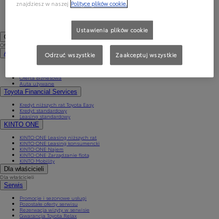
PROACE CITY Verso
znajdziesz w naszej
Polityce plików cookie.
Samochody używane
Umów się na jazdę testową
Zobacz wszystkie cenniki
Konfiguruj swoją Toyotę
Ustawienia plików cookie
Oferty specjalne i Finansowanie
Oferty specjalne i Finansowanie
Aktualne oferty
Odrzuć wszystkie
Zaakceptuj wszystkie
Finał wyprzedaży 2025
Samochody dostawcze Toyota Professional
Oferta biznesowa
Auta używane
Toyota Financial Services
Kredyt niższych rat Toyota Easy
Kredyt standardowy
Leasing standardowy
KINTO ONE
KINTO ONE Leasing niższych rat
KINTO ONE Leasing konsumencki
KINTO ONE Najem
KINTO ONE Zarządzanie flotą
KINTO Mobility
Dla właścicieli
Dla właścicieli
Serwis
Promocje i sezonowe usługi
Pozostałe oferty serwisu
Rezerwacja wizyty w serwisie
Gwarancja Toyota Relax