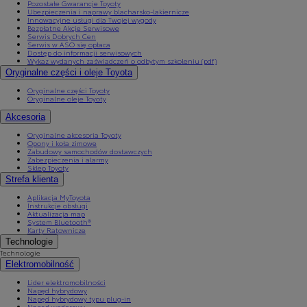
Pozostałe Gwarancje Toyoty
Ubezpieczenia i naprawy blacharsko-lakiernicze
Innowacyjne usługi dla Twojej wygody
Bezpłatne Akcje Serwisowe
Serwis Dobrych Cen
Serwis w ASO się opłaca
Dostęp do informacji serwisowych
Wykaz wydanych zaświadczeń o odbytym szkoleniu (pdf)
Oryginalne części i oleje Toyota
Oryginalne części Toyoty
Oryginalne oleje Toyoty
Akcesoria
Oryginalne akcesoria Toyoty
Opony i koła zimowe
Zabudowy samochodów dostawczych
Zabezpieczenia i alarmy
Sklep Toyoty
Strefa klienta
Aplikacja MyToyota
Instrukcje obsługi
Aktualizacja map
System Bluetooth®
Karty Ratownicze
Technologie
Technologie
Elektromobilność
Lider elektromobilności
Napęd hybrydowy
Napęd hybrydowy typu plug-in
Napęd wodorowy