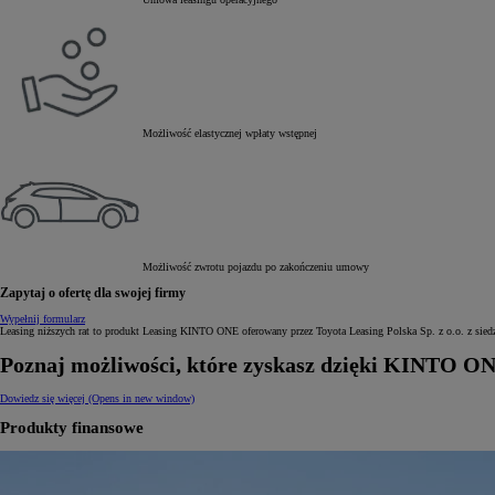
Możliwość elastycznej wpłaty wstępnej
Możliwość zwrotu pojazdu po zakończeniu umowy
Zapytaj o ofertę dla swojej firmy
Wypełnij formularz
Leasing niższych rat to produkt Leasing KINTO ONE oferowany przez Toyota Leasing Polska Sp. z o.o. z si
Poznaj możliwości, które zyskasz dzięki KINTO O
Dowiedz się więcej
(Opens in new window)
Produkty finansowe