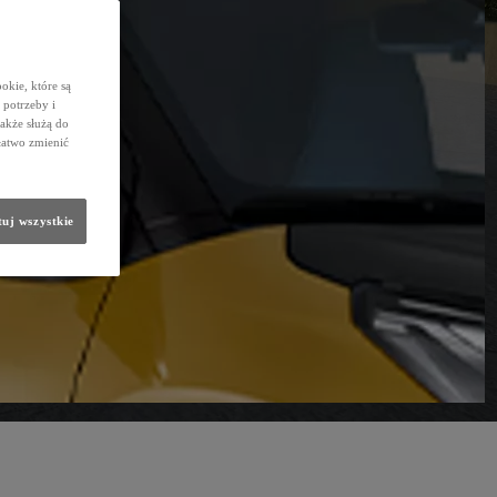
okie, które są
potrzeby i
także służą do
łatwo zmienić
uj wszystkie