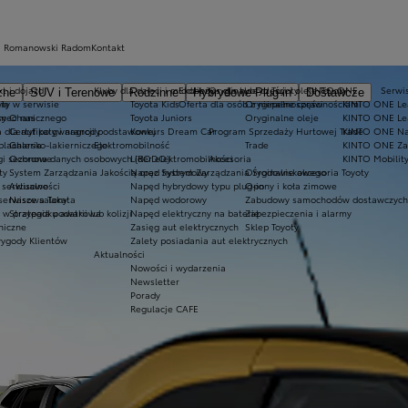
a Romanowski Radom
Kontakt
t i dojazd
Kluby dla dzieci i młodzieży
Ekobonus dla hybryd Toyoty
Oryginalne części i oleje Toyoty
KINTO ONE
Serwi
zne
SUV i Terenowe
Rodzinne
Hybrydowe Plug-in
Dostawcze
ty w serwisie
ie
Toyota Kids
Oferta dla osób z niepełnosprawnościami
Oryginalne części
KINTO ONE Lea
sy
 mechanicznego
O nas
Toyota Juniors
Oryginalne oleje
KINTO ONE Le
a dla aut po gwarancji podstawowej
Certyfikaty i nagrody
Konkurs Dream Car
Program Sprzedaży Hurtowej Trade
KINTO ONE N
blacharsko-lakierniczego
Galeria
Elektromobilność
Trade
KINTO ONE Zar
ugi sezonowe
Ochrona danych osobowych (RODO)
Lider elektromobilności
Akcesoria
KINTO Mobilit
ty
System Zarządzania Jakością oraz System Zarządzania Środowiskowego
Napęd hybrydowy
Oryginalne akcesoria Toyoty
e serwisowe
Aktualności
Napęd hybrydowy typu plug-in
Opony i koła zimowe
 serwisowa Takata
Nasze salony
Napęd wodorowy
Zabudowy samochodów dostawczych
 przypadku awarii lub kolizji
Strategia podatkowa
Napęd elektryczny na baterię
Zabezpieczenia i alarmy
niczne
Zasięg aut elektrycznych
Sklep Toyoty
wygody Klientów
Zalety posiadania aut elektrycznych
Aktualności
Nowości i wydarzenia
Newsletter
Porady
Regulacje CAFE