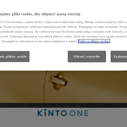
jemy pliki cookie, aby ulepszyć naszą witrynę
ć Ci korzystanie z naszej strony i usprawnić świadczenie usług, dlatego wykorzystujemy pliki co
na Twoim komputerze, telefonie komórkowym lub tablecie. Pomagają one nam zrozumieć Twoje 
cjonalność naszej witryny. Są wykorzystywane do dostarczania usług i narzędzi osób trzecich, a 
wych. Zalecamy akceptację wszystkich plików cookie. Jeżeli nie wyrażasz na to zgody, możesz 
a. Szczegółowe informacje na ten temat znajdziesz w naszej
Polityce plików cookie.
nia plików cookie
Odrzuć wszystkie
Zaakcept