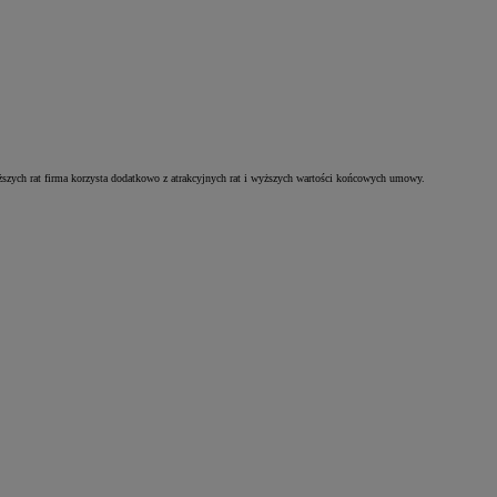
szych rat firma korzysta dodatkowo z atrakcyjnych rat i wyższych wartości końcowych umowy.