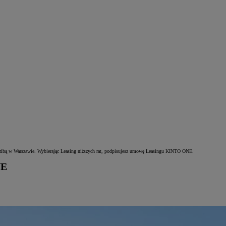
edzibą w Warszawie. Wybierając Leasing niższych rat, podpisujesz umowę Leasingu KINTO ONE.
NE