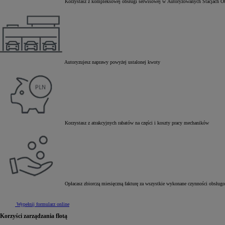
Korzystasz z kompleksowej obsługi serwisowej w Autoryzowanych Stacjach O
Autoryzujesz naprawy powyżej ustalonej kwoty
Korzystasz z atrakcyjnych rabatów na części i koszty pracy mechaników
Od
81 900 zł
Yaris Cross
HYBRID
Opłacasz zbiorczą miesięczną fakturę za wszystkie wykonane czynności obsług
Wypełnij formularz online
Korzyści zarządzania flotą