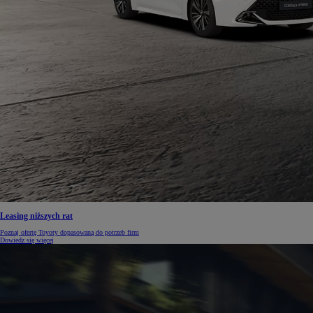
Od
105 300 zł
Corolla Hatchback
HYBRID
Leasing niższych rat
Poznaj ofertę Toyoty dopasowaną do potrzeb firm
Dowiedz się więcej