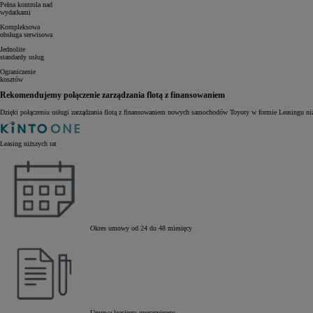
Pełna kontrola nad
wydatkami
Kompleksowa
obsługa serwisowa
Jednolite
standardy usług
Ograniczenie
kosztów
Rekomendujemy połączenie zarządzania flotą z finansowaniem
Dzięki połączeniu usługi zarządzania flotą z finansowaniem nowych samochodów Toyoty w formie Leasingu niż
Leasing niższych rat
Okres umowy od 24 do 48 miesięcy
Umowa leasingu operacyjnego