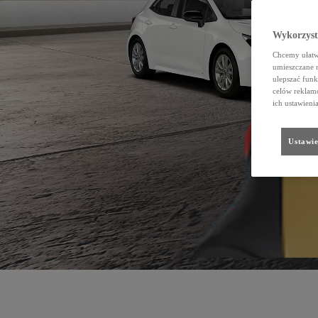
Wykorzystu
Chcemy ułatwi
umieszczane 
ulepszać funk
celów reklamo
ich ustawieni
Ustawie