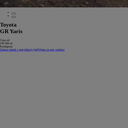
Toyota
GR Yaris
Cena od
199 900 zł
Konfiguruj
Zobacz cennik i specyfikację (pdf)
Opens in new window