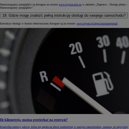
Harmonogramy przeglądów są dostępne na stronie
www.toyota-tech.eu
w zakładce „Naprawa – Dostęp płatny –
Harmonogramy przeglądów”.
19. Gdzie mogę znaleźć pełną instrukcję obsługi do swojego samochodu?
Instrukcje obsługi w formie elektronicznej dostępne są na stronie:
www.toyota.pl/apps/customerportal
.
Ile kilometrów można przejechać na rezerwie?
Kontrolka rezerwy paliwa, która się zapala na desce rozdzielczej w naszym samochodzie, oznacza, że najwyższy