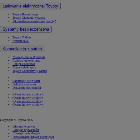
Ładowanie elektrycznej Toyoty
Toyota HomeCharge
Toyota Charging Network
Jak naładować elektryczną Toyotę?
Systemy bezpieczeństwa
Toyota T-Mate
System eCall
Komunikacja z autem
Nowa aplikacja MyToyota
Cyfrowy opiekun auta
Usługi Connected
Płatne subskrypcje
Toyota Connectivity Match
Skontaktuj się z nami
Polityka ciasteczek
Deklaracja dostępności
(Opens in new window)
(Opens in new window)
(Opens in new window)
(Opens in new window)
Copyright © Toyota 2026
Informacje prawne
Polityka prywatności
Udostępnianie danych
Przetwarzanie danych osobowych