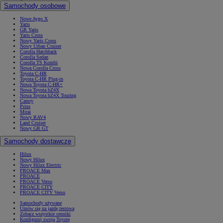
Samochody osobowe
Nowe Aygo X
Yaris
GR Yaris
Yaris Cross
Nowy Yaris Cross
Nowy Urban Cruiser
Corolla Hatchback
Corolla Sedan
Corolla TS Kombi
Nowa Corolla Cross
Toyota C-HR
Toyota C-HR Plug-in
Nowa Toyota C-HR+
Nowa Toyota bZ4X
Nowa Toyota bZ4X Touring
Camry
Prius
Mirai
Nowy RAV4
Land Cruiser
Nowy GR GT
Samochody dostawcze
Hilux
Nowy Hilux
Nowy Hilux Electric
PROACE Max
PROACE
PROACE Verso
PROACE CITY
PROACE CITY Verso
Samochody używane
Umów się na jazdę testową
Zobacz wszystkie cenniki
Konfiguruj swoją Toyotę