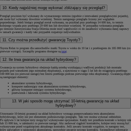
10. Kiedy najpóźniej mogę wykonać zbliżający się przegląd?
Przegląd powinien być wykonany do wyznaczonego terminu (zgodnie z interwałami przeglądowymi pojazdu),
ale może być wykonany dowolnie wcześniej. Termin następnego przeglądu liczony jest względem
poprzedniego. Jeżeli bieżący przegląd został wykonany, na przykład przy przebiegu 14 600 km, to termin
kolejnego wypada przy przebiegu 29 600 km lub dowolnie wcześniej. W przypadku wykonania przeglądu
po terminie Autoryzowana Stacja Dilerska może mieć wątpliwości co do zasadności wykonania danej naprawy
w ramach gwarancji i każdy taki przypadek rozpatruje indywidualnie.
11. Czy można przedłużyć gwarancję Toyoty?
Toyota Relax to program dla samochodów marki Toyota w wieku do 10 lat i z przebiegiem do 185 000 km (co
pierwsze wystąpi). Szczegóły programu dostępne są
tutaj
.
12. Ile trwa gwarancja na układ hybrydowy?
Gwarancja na system hybrydowy obejmuje każdą usterkę wynikającą z wadliwej produkcji lub montażu
pojazdu pod warunkiem jego normalnej eksploatacji, a ujawniona w ciągu 5 lat lub do osiągnięcia przebiegu
100 000 km (co pierwsze nastąpi) bez limitu przebiegu podczas pierwszego roku eksploatacji. Gwarancją objęte
są następujące elementy:
akumulator systemu hybrydowego,
komputer nadzorujący stan akumulatora systemu hybrydowego,
główny komputer sterujący systemu hybrydowego,
przetwornik i falownik systemu hybrydowego.
13. W jaki sposób mogę utrzymać 10-letnią gwarancję na układ
hybrydowy?
Utrzymanie 10-letniej gwarancji na układ hybrydowy wymaga przeprowadzania testu akumulatora
hybrydowego, który nie jest elementem podstawowego przeglądu. Taki test można wykonać oddzielnie.
Po upływie 5 lat kolejne testy mogą być wykonywane opcjonalnie. Każdy test przedłuża kontrakt o kolejny rok
lub 15 000 km, w zależności co pierwsze nastąpi. Aby zachować ciągłość kontraktów, kolejne testy muszą być
wykonywane przed wygaśnięciem aktualnego kontraktu. Jeśli zawarty kontrakt wygaśnie, to następny test,
który zaświadczy o sprawności akumulatora, spowoduje zawarcie nowego kontraktu. Szczegółowe informacje