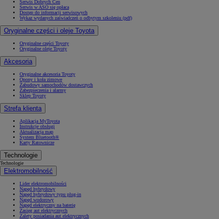
Serwis Dobrych Cen
Serwis w ASO się opłaca
Dostęp do informacji serwisowych
Wykaz wydanych zaświadczeń o odbytym szkoleniu (pdf)
Oryginalne części i oleje Toyota
Oryginalne części Toyoty
Oryginalne oleje Toyoty
Akcesoria
Oryginalne akcesoria Toyoty
Opony i koła zimowe
Zabudowy samochodów dostawczych
Zabezpieczenia i alarmy
Sklep Toyoty
Strefa klienta
Aplikacja MyToyota
Instrukcje obsługi
Aktualizacja map
System Bluetooth®
Karty Ratownicze
Technologie
Technologie
Elektromobilność
Lider elektromobilności
Napęd hybrydowy
Napęd hybrydowy typu plug-in
Napęd wodorowy
Napęd elektryczny na baterię
Zasięg aut elektrycznych
Zalety posiadania aut elektrycznych