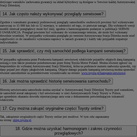
dotyczące warunków zachowania gwarancji na układ hybrydowy są dostępne w Serwisie każdej Autoryzowanej
Stacji Dilerskiej.
14. Jak często należy wykonywać przeglądy serwisowe?
Zgodnie z warunkami gwarancji podstawowej przeglądy samochodów osobowych powinny być wykonywane
zazwyczaj co 15 000 km lub co 12 miesięcy, w zależności od tego, co pierwsze nastąpi. Dla wybranych wersji
modeli interwał przeglądowy może być inny, zgodnie z harmonogramem podanym w publikacji SERWIS
I GWARANCJA. Przegląd powinien być wykonany do wyznaczonego terminu, ale może być wykonany
dowolnie wcześniej. W przypadku wykonania przeglądu po terminie Autoryzowana Stacja Dilerska może mieć
wątpliwości co do zasadności wykonania naprawy w ramach gwarancji i każdy taki przypadek rozpatruje
indywidualnie.
15. Jak sprawdzić, czy mój samochód podlega kampanii serwisowej?
W przypadku ogłoszenia przez Producenta kampanii serwisowej właściciele pojazdów objętych daną kampanią
zostają o tym fakcie pisemnie poinformowani przez firmę Toyota Motor Poland. Można również zgłosić się
bezpośrednio do wybranej Autoryzowanej Stacji Dilerskiej, która na podstawie numeru nadwozia sprawdzi, czy
dany pojazd jest objęty jakąkolwiek kampanią. Objęcie danego pojazdu kampanią serwisową można sprawdzić
również samodzielnie za pośrednictwem wyszukiwarki na stronie:
www.toyota.pl/kampanie-serwisowe
.
16. Jak można sprawdzić historię serwisowania samochodu?
Historię serwisowania samochodu można uzyskać w Autoryzowanej Stacji Dilerskiej Toyoty pod warunkiem,
że samochód został zakupiony i był serwisowany w sieci Autoryzowanych Stacji Toyoty w Polsce,
po uprzednim okazaniu dowodu rejestracyjnego auta wraz z dokumentem potwierdzającym tożsamość
właściciela.
17. Czy można zakupić oryginalne części Toyoty online?
Tak, zakupienie oryginalnych części Toyoty online jest możliwe. W tym celu zapraszamy
na stronę:
sklep.toyota.pl
.
18. Gdzie można uzyskać harmonogram i zakres czynności
przeglądowych?