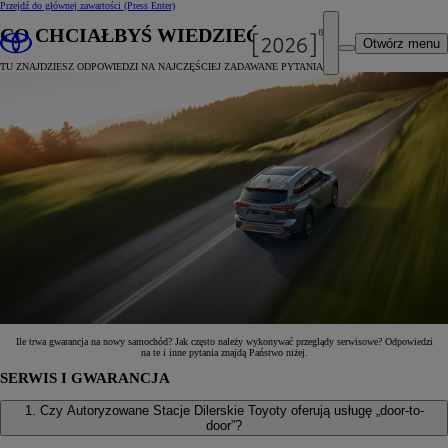
Przejdź do głównej zawartości
(Press Enter)
CO CHCIAŁBYŚ WIEDZIEĆ?
Otwórz menu
TU ZNAJDZIESZ ODPOWIEDZI NA NAJCZĘŚCIEJ ZADAWANE PYTANIA
Ile trwa gwarancja na nowy samochód? Jak często należy wykonywać przeglądy serwisowe? Odpowiedzi
na te i inne pytania znajdą Państwo niżej.
SERWIS I GWARANCJA
1. Czy Autoryzowane Stacje Dilerskie Toyoty oferują usługę „door-to-
door”?