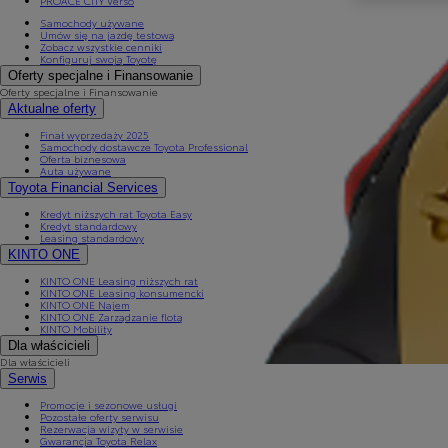
PROACE CITY Verso
Samochody używane
Umów się na jazdę testową
Zobacz wszystkie cenniki
Konfiguruj swoją Toyotę
Oferty specjalne i Finansowanie
Oferty specjalne i Finansowanie
Aktualne oferty
Finał wyprzedaży 2025
Samochody dostawcze Toyota Professional
Oferta biznesowa
Auta używane
Toyota Financial Services
Kredyt niższych rat Toyota Easy
Kredyt standardowy
Leasing standardowy
KINTO ONE
KINTO ONE Leasing niższych rat
KINTO ONE Leasing konsumencki
KINTO ONE Najem
KINTO ONE Zarządzanie flotą
KINTO Mobility
Dla właścicieli
Dla właścicieli
Serwis
Promocje i sezonowe usługi
Pozostałe oferty serwisu
Rezerwacja wizyty w serwisie
Gwarancja Toyota Relax