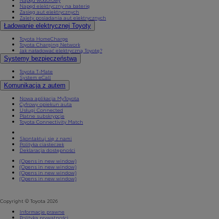
Napęd elektryczny na baterię
Zasięg aut elektrycznych
Zalety posiadania aut elektrycznych
Ładowanie elektrycznej Toyoty
Toyota HomeCharge
Toyota Charging Network
Jak naładować elektryczną Toyotę?
Systemy bezpieczeństwa
Toyota T-Mate
System eCall
Komunikacja z autem
Nowa aplikacja MyToyota
Cyfrowy opiekun auta
Usługi Connected
Płatne subskrypcje
Toyota Connectivity Match
Skontaktuj się z nami
Polityka ciasteczek
Od
81 900 zł
Deklaracja dostępności
Yaris Cross
(Opens in new window)
HYBRID
(Opens in new window)
(Opens in new window)
(Opens in new window)
Copyright © Toyota 2026
Informacje prawne
Polityka prywatności