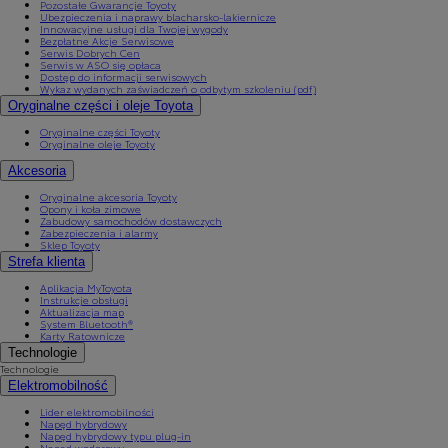
Pozostałe Gwarancje Toyoty
Ubezpieczenia i naprawy blacharsko-lakiernicze
Innowacyjne usługi dla Twojej wygody
Bezpłatne Akcje Serwisowe
Serwis Dobrych Cen
Serwis w ASO się opłaca
Dostęp do informacji serwisowych
Wykaz wydanych zaświadczeń o odbytym szkoleniu (pdf)
Oryginalne części i oleje Toyota
Oryginalne części Toyoty
Oryginalne oleje Toyoty
Akcesoria
Oryginalne akcesoria Toyoty
Opony i koła zimowe
Zabudowy samochodów dostawczych
Zabezpieczenia i alarmy
Sklep Toyoty
Strefa klienta
Aplikacja MyToyota
Instrukcje obsługi
Aktualizacja map
System Bluetooth®
Karty Ratownicze
Technologie
Technologie
Elektromobilność
Lider elektromobilności
Napęd hybrydowy
Napęd hybrydowy typu plug-in
Napęd wodorowy