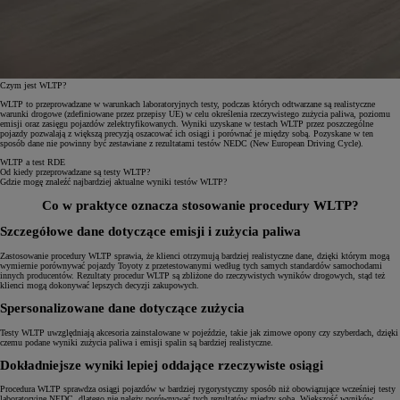
Czym jest WLTP?
WLTP to przeprowadzane w warunkach laboratoryjnych testy, podczas których odtwarzane są realistyczne
warunki drogowe (zdefiniowane przez przepisy UE) w celu określenia rzeczywistego zużycia paliwa, poziomu
emisji oraz zasięgu pojazdów zelektryfikowanych. Wyniki uzyskane w testach WLTP przez poszczególne
pojazdy pozwalają z większą precyzją oszacować ich osiągi i porównać je między sobą. Pozyskane w ten
sposób dane nie powinny być zestawiane z rezultatami testów NEDC (New European Driving Cycle).
WLTP a test RDE
Od kiedy przeprowadzane są testy WLTP?
Gdzie mogę znaleźć najbardziej aktualne wyniki testów WLTP?
Co w praktyce oznacza stosowanie procedury WLTP?
Szczegółowe dane dotyczące emisji i zużycia paliwa
Zastosowanie procedury WLTP sprawia, że klienci otrzymują bardziej realistyczne dane, dzięki którym mogą
wymiernie porównywać pojazdy Toyoty z przetestowanymi według tych samych standardów samochodami
innych producentów. Rezultaty procedur WLTP są zbliżone do rzeczywistych wyników drogowych, stąd też
klienci mogą dokonywać lepszych decyzji zakupowych.
Spersonalizowane dane dotyczące zużycia
Testy WLTP uwzględniają akcesoria zainstalowane w pojeździe, takie jak zimowe opony czy szyberdach, dzięki
czemu podane wyniki zużycia paliwa i emisji spalin są bardziej realistyczne.
Dokładniejsze wyniki lepiej oddające rzeczywiste osiągi
Procedura WLTP sprawdza osiągi pojazdów w bardziej rygorystyczny sposób niż obowiązujące wcześniej testy
laboratoryjne NEDC, dlatego nie należy porównywać tych rezultatów między sobą. Większość wyników