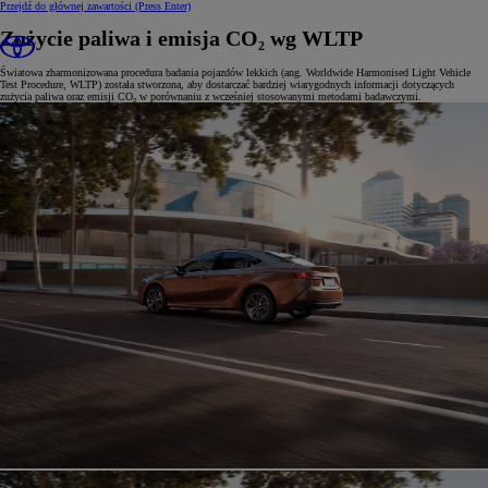
Przejdź do głównej zawartości
(Press Enter)
Zużycie paliwa i emisja CO₂ wg WLTP
Światowa zharmonizowana procedura badania pojazdów lekkich (ang. Worldwide Harmonised Light Vehicle
Test Procedure, WLTP) została stworzona, aby dostarczać bardziej wiarygodnych informacji dotyczących
zużycia paliwa oraz emisji CO₂ w porównaniu z wcześniej stosowanymi metodami badawczymi.