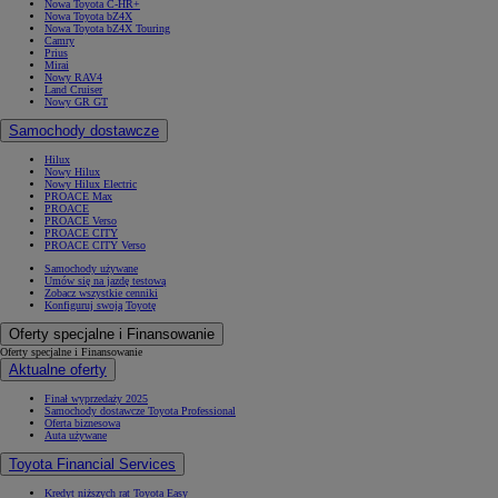
Nowa Toyota C-HR+
Nowa Toyota bZ4X
Nowa Toyota bZ4X Touring
Camry
Prius
Mirai
Nowy RAV4
Land Cruiser
Nowy GR GT
Samochody dostawcze
Hilux
Nowy Hilux
Nowy Hilux Electric
PROACE Max
PROACE
PROACE Verso
PROACE CITY
PROACE CITY Verso
Samochody używane
Umów się na jazdę testową
Zobacz wszystkie cenniki
Konfiguruj swoją Toyotę
Oferty specjalne i Finansowanie
Oferty specjalne i Finansowanie
Aktualne oferty
Finał wyprzedaży 2025
Samochody dostawcze Toyota Professional
Oferta biznesowa
Auta używane
Toyota Financial Services
Kredyt niższych rat Toyota Easy