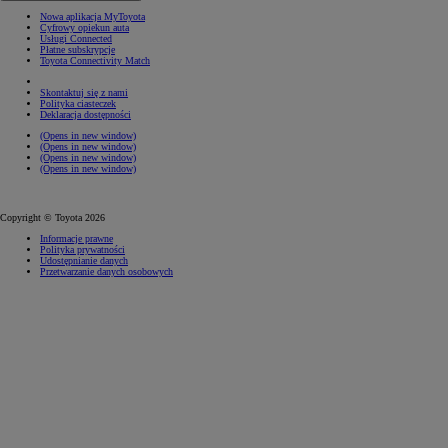
Nowa aplikacja MyToyota
Cyfrowy opiekun auta
Usługi Connected
Płatne subskrypcje
Toyota Connectivity Match
Skontaktuj się z nami
Polityka ciasteczek
Deklaracja dostępności
(Opens in new window)
(Opens in new window)
(Opens in new window)
(Opens in new window)
Copyright © Toyota 2026
Informacje prawne
Polityka prywatności
Udostępnianie danych
Przetwarzanie danych osobowych