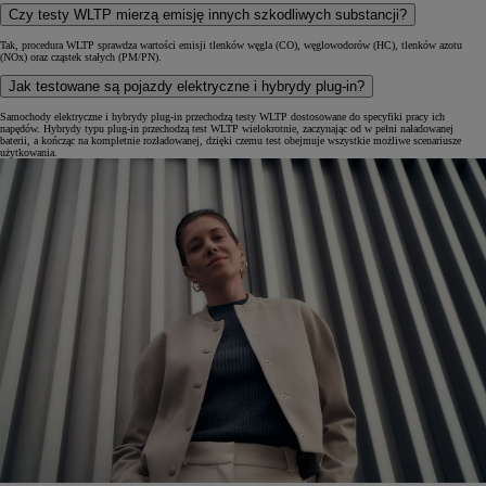
Czy testy WLTP mierzą emisję innych szkodliwych substancji?
Tak, procedura WLTP sprawdza wartości emisji tlenków węgla (CO), węglowodorów (HC), tlenków azotu
(NOx) oraz cząstek stałych (PM/PN).
Jak testowane są pojazdy elektryczne i hybrydy plug-in?
Samochody elektryczne i hybrydy plug-in przechodzą testy WLTP dostosowane do specyfiki pracy ich
napędów. Hybrydy typu plug-in przechodzą test WLTP wielokrotnie, zaczynając od w pełni naładowanej
baterii, a kończąc na kompletnie rozładowanej, dzięki czemu test obejmuje wszystkie możliwe scenariusze
użytkowania.