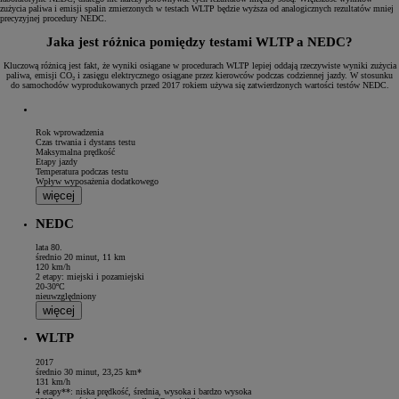
zużycia paliwa i emisji spalin zmierzonych w testach WLTP będzie wyższa od analogicznych rezultatów mniej
precyzyjnej procedury NEDC.
Jaka jest różnica pomiędzy testami WLTP a NEDC?
Kluczową różnicą jest fakt, że wyniki osiągane w procedurach WLTP lepiej oddają rzeczywiste wyniki zużycia
paliwa, emisji CO₂ i zasięgu elektrycznego osiągane przez kierowców podczas codziennej jazdy. W stosunku
do samochodów wyprodukowanych przed 2017 rokiem używa się zatwierdzonych wartości testów NEDC.
Rok wprowadzenia
Czas trwania i dystans testu
Maksymalna prędkość
Etapy jazdy
Temperatura podczas testu
Wpływ wyposażenia dodatkowego
więcej
NEDC
lata 80.
średnio 20 minut, 11 km
120 km/h
2 etapy: miejski i pozamiejski
20-30ºC
nieuwzględniony
więcej
WLTP
2017
średnio 30 minut, 23,25 km*
131 km/h
4 etapy**: niska prędkość, średnia, wysoka i bardzo wysoka