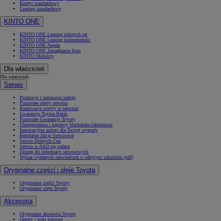
Kredyt standardowy
Leasing standardowy
KINTO ONE
KINTO ONE Leasing niższych rat
KINTO ONE Leasing konsumencki
KINTO ONE Najem
KINTO ONE Zarządzanie flotą
KINTO Mobility
Dla właścicieli
Dla właścicieli
Serwis
Promocje i sezonowe usługi
Pozostałe oferty serwisu
Rezerwacja wizyty w serwisie
Gwarancja Toyota Relax
Pozostałe Gwarancje Toyoty
Ubezpieczenia i naprawy blacharsko-lakiernicze
Innowacyjne usługi dla Twojej wygody
Bezpłatne Akcje Serwisowe
Serwis Dobrych Cen
Serwis w ASO się opłaca
Dostęp do informacji serwisowych
Wykaz wydanych zaświadczeń o odbytym szkoleniu (pdf)
Oryginalne części i oleje Toyota
Oryginalne części Toyoty
Oryginalne oleje Toyoty
Akcesoria
Oryginalne akcesoria Toyoty
Opony i koła zimowe