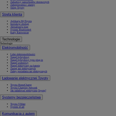
Zabudowy samochodów dostawczych
Zabezpieczenia i alarmy
Sklep Toyoty
Strefa klienta
Aplikacja MyToyota
Instrukcje obsługi
Aktualizacja map
System Bluetooth®
Karty Ratownicze
Technologie
Technologie
Elektromobilność
Lider elektromobilności
Napęd hybrydowy
Napęd hybrydowy typu plug-in
Napęd wodorowy
Napęd elektryczny na baterię
Zasięg aut elektrycznych
Zalety posiadania aut elektrycznych
Ładowanie elektrycznej Toyoty
Toyota HomeCharge
Toyota Charging Network
Jak naładować elektryczną Toyotę?
Systemy bezpieczeństwa
Toyota T-Mate
System eCall
Komunikacja z autem