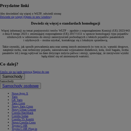
Przydatne linki
Aby dowiedzieć się więcej o WLTP, odwiedź stronę:
Dowiedz się więcej
(Opens in new window)
Dowiedz się więcej o standardach homologacji
Więcej informacji na temat przejrzystości testów WLTP – zgodnie z rozporządzeniem Komisji (UE) 2023/443
z dnia 8 lutego 2023 r. zmieniającej rozporządzenie (UE) 2017/1151 w sprawie homologacji typu pojazdów
silnikowych w odniesieniu do emisji zanieczyszczeń pochodzących z lekkich pojazdów pasażerskich
i użytkowych – można uzyskać, kontaktując się z lokalnym sprzedawcą.
Takie czynniki, jak sposób prowadzenia auta oraz szereg innych zmiennych (w tym m.in. warunki drogowe,
natężenie ruchu, stan techniczny pojazdu, zainstalowane wyposażenie dodatkowe, koła, ilość bagażu, liczba
pasażerów itd.) mogą wpływać na dane dotyczące zużycia paliwa i emisji, sprawiając, że rzeczywiste wyniki
będą różnić się od zmierzonych wartości.
Co dalej?
Umów się na jazdę testową
Napisz do nas
Samochody
Samochody
Samochody osobowe
Nowe Aygo X
Yaris
GR Yaris
Yaris Cross
Nowy Yaris Cross
Nowy Urban Cruiser
Corolla Hatchback
Corolla Sedan
Corolla TS Kombi
Nowa Corolla Cross
Toyota C-HR
Toyota C-HR Plug-in