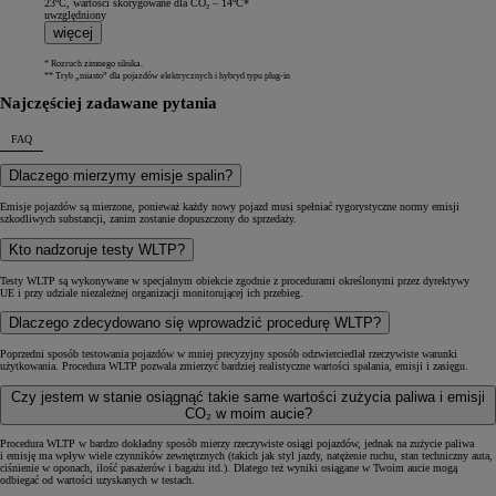
23ºC, wartości skorygowane dla CO₂ – 14ºC*
uwzględniony
więcej
* Rozruch zimnego silnika.
** Tryb „miasto” dla pojazdów elektrycznych i hybryd typu plug-in
Najczęściej zadawane pytania
FAQ
Dlaczego mierzymy emisje spalin?
Emisje pojazdów są mierzone, ponieważ każdy nowy pojazd musi spełniać rygorystyczne normy emisji
szkodliwych substancji, zanim zostanie dopuszczony do sprzedaży.
Kto nadzoruje testy WLTP?
Testy WLTP są wykonywane w specjalnym obiekcie zgodnie z procedurami określonymi przez dyrektywy
UE i przy udziale niezależnej organizacji monitorującej ich przebieg.
Dlaczego zdecydowano się wprowadzić procedurę WLTP?
Poprzedni sposób testowania pojazdów w mniej precyzyjny sposób odzwierciedlał rzeczywiste warunki
użytkowania. Procedura WLTP pozwala zmierzyć bardziej realistyczne wartości spalania, emisji i zasięgu.
Czy jestem w stanie osiągnąć takie same wartości zużycia paliwa i emisji
CO₂ w moim aucie?
Procedura WLTP w bardzo dokładny sposób mierzy rzeczywiste osiągi pojazdów, jednak na zużycie paliwa
i emisję ma wpływ wiele czynników zewnętrznych (takich jak styl jazdy, natężenie ruchu, stan techniczny auta,
ciśnienie w oponach, ilość pasażerów i bagażu itd.). Dlatego też wyniki osiągane w Twoim aucie mogą
odbiegać od wartości uzyskanych w testach.