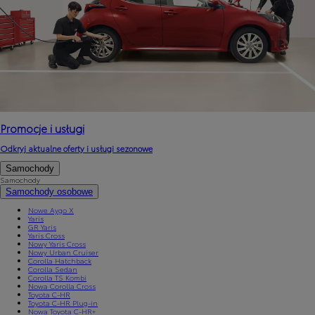
Promocje i usługi
Odkryj aktualne oferty i usługi sezonowe
Samochody
Samochody
Samochody osobowe
Nowe Aygo X
Yaris
GR Yaris
Yaris Cross
Nowy Yaris Cross
Nowy Urban Cruiser
Corolla Hatchback
Corolla Sedan
Corolla TS Kombi
Nowa Corolla Cross
Toyota C-HR
Toyota C-HR Plug-in
Nowa Toyota C-HR+