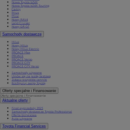
Nowa Toyota bZ4X
Nowa Toyota bZ4X Touring
Camry
Prius
Mirai
Nowy RAV4
Land Cruiser
Nowy GR GT
Samochody dostawcze
Hilux
Nowy Hilux
Nowy Hilux Electric
PROACE Max
PROACE
PROACE Verso
PROACE CITY
PROACE CITY Verso
Samochody używane
Umów się na jazdę testową
Zobacz wszystkie cenniki
Konfiguruj swoją Toyotę
Oferty specjalne i Finansowanie
Oferty specjalne i Finansowanie
Aktualne oferty
Finał wyprzedaży 2025
Samochody dostawcze Toyota Professional
Oferta biznesowa
Auta używane
Toyota Financial Services