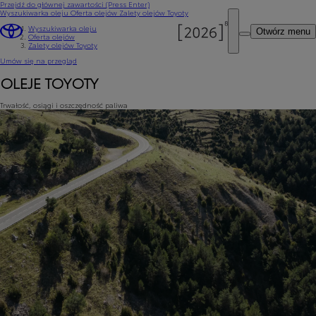
Przejdź do głównej zawartości
(Press Enter)
Wyszukiwarka oleju
Oferta olejów
Zalety olejów Toyoty
Wyszukiwarka oleju
Otwórz menu
Oferta olejów
Zalety olejów Toyoty
Umów się na przegląd
OLEJE TOYOTY
Trwałość, osiągi i oszczędność paliwa