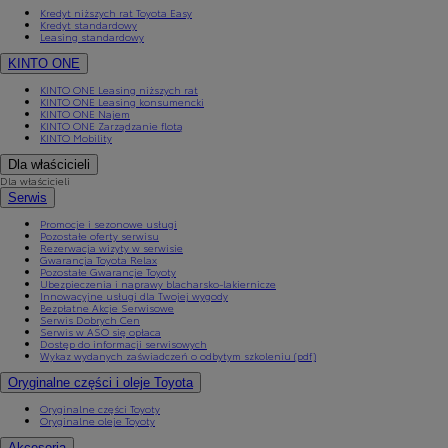
Kredyt niższych rat Toyota Easy
Kredyt standardowy
Leasing standardowy
KINTO ONE
KINTO ONE Leasing niższych rat
KINTO ONE Leasing konsumencki
KINTO ONE Najem
KINTO ONE Zarządzanie flotą
KINTO Mobility
Dla właścicieli
Dla właścicieli
Serwis
Promocje i sezonowe usługi
Pozostałe oferty serwisu
Rezerwacja wizyty w serwisie
Gwarancja Toyota Relax
Pozostałe Gwarancje Toyoty
Ubezpieczenia i naprawy blacharsko-lakiernicze
Innowacyjne usługi dla Twojej wygody
Bezpłatne Akcje Serwisowe
Serwis Dobrych Cen
Serwis w ASO się opłaca
Dostęp do informacji serwisowych
Wykaz wydanych zaświadczeń o odbytym szkoleniu (pdf)
Oryginalne części i oleje Toyota
Oryginalne części Toyoty
Oryginalne oleje Toyoty
Akcesoria