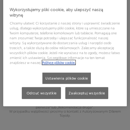
WYBIERZ MODEL, ABY
Wykorzystujemy pliki cookie, aby ulepszyć naszą
witrynę
SPRAWDZIĆ, JAKI OLEJ
Chcemy ułatwić Ci korzystanie z naszej strony i usprawnić świadczenie
REKOMENDUJEMY:
usług, dlatego wykorzystujemy pliki cookie, które są umieszczane na
Twoim komputerze, telefonie komórkowym lub tablecie. Pomagają one
nam zrozumieć Twoje potrzeby i ulepszać funkcjonalność naszej
witryny. Są wykorzystywane do dostarczania usług i narzędzi osób
trzecich, a także służą do celów reklamowych. Zalecamy akceptację
wszystkich plików cookie. Jeżeli nie wyrażasz na to zgody, możesz łatwo
zmienić ich ustawienia. Szczegółowe informacje na ten temat
Wybierz model
znajdziesz w naszej
Polityce plików cookie.
Wybierz wersję
Ustawienia plików cookie
Podane informacje mają charakter poglądowy. Wybierając olej silnikowy,
Odrzuć wszystkie
Zaakceptuj wszystkie
należy kierować się wytycznymi podanymi w instrukcji obsługi pojazdu,
zgodnie z którymi dla wybranego pojazdu może być dopuszczalne
stosowanie innego oleju silnikowego niż olej podany jako „Rekomendacja
pierwsza” lub „Rekomendacja druga” .
W przypadku wątpliwości prosimy o kontakt z Autoryzowanym Dilerem
Toyoty.