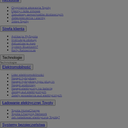
Oryginalne akcesoria Toyoty
Opony i koła zimowe
Zabudowy samochodów dostawczych
Zabezpieczenia i alarmy
Sklep Toyoty
Strefa klienta
Aplikacja MyToyota
Instrukcje obsługi
Aktualizacja map
System Bluetooth®
Karty Ratownicze
Technologie
Technologie
Elektromobilność
Lider elektromobilności
Napęd hybrydowy
Napęd hybrydowy typu plug-in
Napęd wodorowy
Napęd elektryczny na baterię
Zasięg aut elektrycznych
Zalety posiadania aut elektrycznych
Ładowanie elektrycznej Toyoty
Toyota HomeCharge
Toyota Charging Network
Jak naładować elektryczną Toyotę?
Systemy bezpieczeństwa