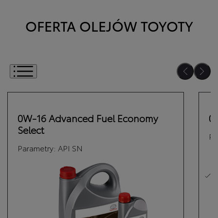
OFERTA OLEJÓW TOYOTY
Wybierz jeden lub kilka olejów
0W-16 Advanced Fuel Economy
0
Select
Pa
Parametry:
API SN