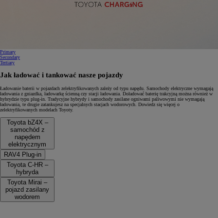
0:14 / 0:15
Primary
Secondary
Tertiary
Jak ładować i tankować nasze pojazdy
Ładowanie baterii w pojazdach zelektryfikowanych zależy od typu napędu. Samochody elektryczne wymagają
ładowania z gniazdka, ładowarkę ścienną czy stacji ładowania. Doładować baterię trakcyjną można również w
hybrydzie typu plug-in. Tradycyjne hybrydy i samochody zasilane ogniwami paliwowymi nie wymagają
ładowania, te drugie zatankujesz na specjalnych stacjach wodorowych. Dowiedz się więcej o
zelektryfikowanych modelach Toyoty.
Toyota bZ4X –
samochód z
napędem
elektrycznym
RAV4 Plug-in
Toyota C-HR –
hybryda
Toyota Mirai –
pojazd zasilany
wodorem