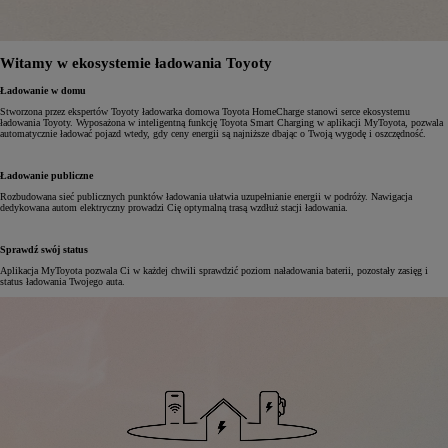
Witamy w ekosystemie ładowania Toyoty
Ładowanie w domu
Stworzona przez ekspertów Toyoty ładowarka domowa Toyota HomeCharge stanowi serce ekosystemu
ładowania Toyoty. Wyposażona w inteligentną funkcję Toyota Smart Charging w aplikacji MyToyota, pozwala
automatycznie ładować pojazd wtedy, gdy ceny energii są najniższe dbając o Twoją wygodę i oszczędność.
Ładowanie publiczne
Rozbudowana sieć publicznych punktów ładowania ułatwia uzupełnianie energii w podróży. Nawigacja
dedykowana autom elektryczny prowadzi Cię optymalną trasą wzdłuż stacji ładowania.
Sprawdź swój status
Aplikacja MyToyota pozwala Ci w każdej chwili sprawdzić poziom naładowania baterii, pozostały zasięg i
status ładowania Twojego auta.