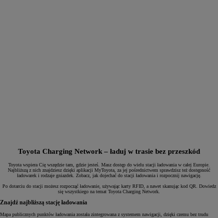
Toyota Charging Network – ładuj w trasie bez przeszkód
Toyota wspiera Cię wszędzie tam, gdzie jesteś. Masz dostęp do wielu stacji ładowania w całej Europie.
Najbliższą z nich znajdziesz dzięki aplikacji MyToyota, za jej pośrednictwem sprawdzisz też dostępność
ładowarek i rodzaje gniazdek. Zobacz, jak dojechać do stacji ładowania i rozpocznij nawigację.
Po dotarciu do stacji możesz rozpocząć ładowanie, używając karty RFID, a nawet skanując kod QR. Dowiedz
się wszystkiego na temat Toyota Charging Network.
Znajdź najbliższą stację ładowania
Mapa publicznych punktów ładowania została zintegrowana z systemem nawigacji, dzięki czemu bez trudu