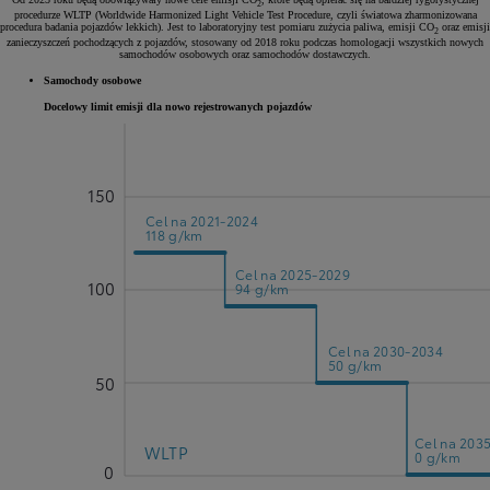
2
procedurze WLTP (Worldwide Harmonized Light Vehicle Test Procedure, czyli światowa zharmonizowana
procedura badania pojazdów lekkich). Jest to laboratoryjny test pomiaru zużycia paliwa, emisji CO
oraz emisji
2
zanieczyszczeń pochodzących z pojazdów, stosowany od 2018 roku podczas homologacji wszystkich nowych
samochodów osobowych oraz samochodów dostawczych.
Samochody osobowe
Docelowy limit emisji dla nowo rejestrowanych pojazdów
150
Cel na 2021-2024
118 g/km
Cel na 2025-2029
100
94 g/km
Cel na 2030-2034
50 g/km
50
Cel na 203
WLTP
0 g/km
0