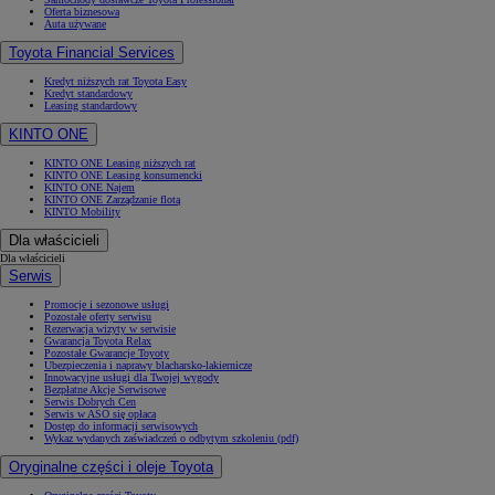
Oferta biznesowa
Auta używane
Toyota Financial Services
Kredyt niższych rat Toyota Easy
Kredyt standardowy
Leasing standardowy
KINTO ONE
KINTO ONE Leasing niższych rat
KINTO ONE Leasing konsumencki
KINTO ONE Najem
KINTO ONE Zarządzanie flotą
KINTO Mobility
Dla właścicieli
Dla właścicieli
Serwis
Promocje i sezonowe usługi
Pozostałe oferty serwisu
Rezerwacja wizyty w serwisie
Gwarancja Toyota Relax
Pozostałe Gwarancje Toyoty
Ubezpieczenia i naprawy blacharsko-lakiernicze
Innowacyjne usługi dla Twojej wygody
Bezpłatne Akcje Serwisowe
Serwis Dobrych Cen
Serwis w ASO się opłaca
Dostęp do informacji serwisowych
Wykaz wydanych zaświadczeń o odbytym szkoleniu (pdf)
Oryginalne części i oleje Toyota