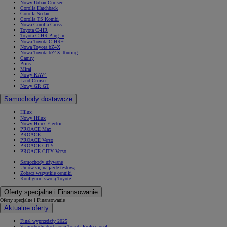
Nowy Urban Cruiser
Corolla Hatchback
Corolla Sedan
Corolla TS Kombi
Nowa Corolla Cross
Toyota C-HR
Toyota C-HR Plug-in
Nowa Toyota C-HR+
Nowa Toyota bZ4X
Nowa Toyota bZ4X Touring
Camry
Prius
Mirai
Nowy RAV4
Land Cruiser
Nowy GR GT
Samochody dostawcze
Hilux
Nowy Hilux
Nowy Hilux Electric
PROACE Max
PROACE
PROACE Verso
PROACE CITY
PROACE CITY Verso
Samochody używane
Umów się na jazdę testową
Zobacz wszystkie cenniki
Konfiguruj swoją Toyotę
Oferty specjalne i Finansowanie
Oferty specjalne i Finansowanie
Aktualne oferty
Finał wyprzedaży 2025
Samochody dostawcze Toyota Professional