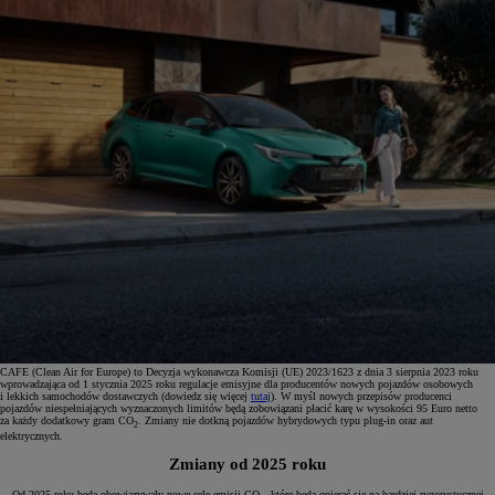
CAFE (Clean Air for Europe) to Decyzja wykonawcza Komisji (UE) 2023/1623 z dnia 3 sierpnia 2023 roku
wprowadzająca od 1 stycznia 2025 roku regulacje emisyjne dla producentów nowych pojazdów osobowych
i lekkich samochodów dostawczych (dowiedz się więcej
tutaj
). W myśl nowych przepisów producenci
pojazdów niespełniających wyznaczonych limitów będą zobowiązani płacić karę w wysokości 95 Euro netto
za każdy dodatkowy gram CO
. Zmiany nie dotkną pojazdów hybrydowych typu plug-in oraz aut
2
elektrycznych.
Zmiany od 2025 roku
Od 2025 roku będą obowiązywały nowe cele emisji CO
, które będą opierać się na bardziej rygorystycznej