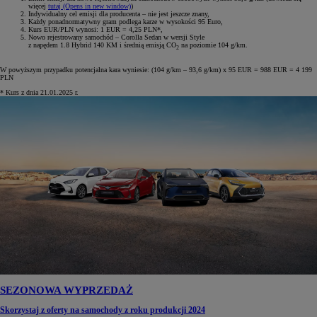
więcej
tutaj
(Opens in new window)
)
Indywidualny cel emisji dla producenta – nie jest jeszcze znany,
Każdy ponadnormatywny gram podlega karze w wysokości 95 Euro,
Kurs EUR/PLN wynosi: 1 EUR = 4,25 PLN*,
Nowo rejestrowany samochód – Corolla Sedan w wersji Style
z napędem 1.8 Hybrid 140 KM i średnią emisją CO
na poziomie 104 g/km.
2
W powyższym przypadku potencjalna kara wyniesie: (104 g/km – 93,6 g/km) x 95 EUR = 988 EUR = 4 199
PLN
* Kurs z dnia 21.01.2025 r.
SEZONOWA WYPRZEDAŻ
Skorzystaj z oferty na samochody z roku produkcji 2024