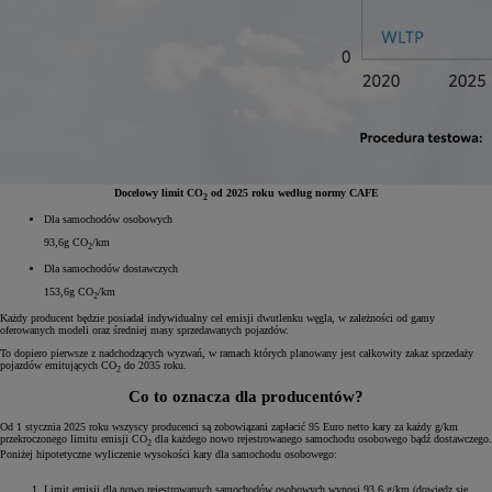
Docelowy limit CO
od 2025 roku według normy CAFE
2
Dla samochodów osobowych
93
,6
g CO
/km
2
Dla samochodów dostawczych
153
,6
g CO
/km
2
Każdy producent będzie posiadał indywidualny cel emisji dwutlenku węgla, w zależności od gamy
oferowanych modeli oraz średniej masy sprzedawanych pojazdów.
To dopiero pierwsze z nadchodzących wyzwań, w ramach których planowany jest całkowity zakaz sprzedaży
pojazdów emitujących CO
do 2035 roku.
2
Co to oznacza dla producentów?
Od 1 stycznia 2025 roku wszyscy producenci są zobowiązani zapłacić 95 Euro netto kary za każdy g/km
przekroczonego limitu emisji CO
dla każdego nowo rejestrowanego samochodu osobowego bądź dostawczego.
2
Poniżej hipotetyczne wyliczenie wysokości kary dla samochodu osobowego:
Limit emisji dla nowo rejestrowanych samochodów osobowych wynosi 93,6 g/km (dowiedz się