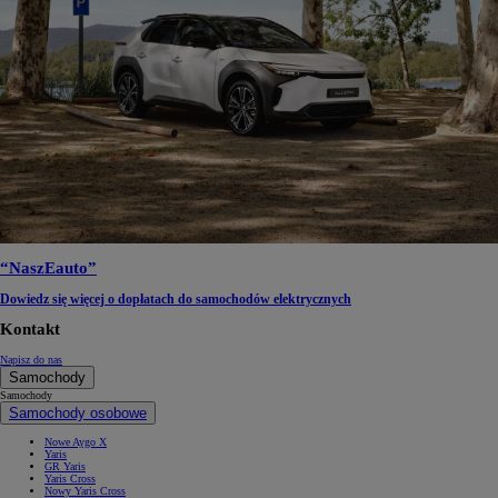
“NaszEauto”
Dowiedz się więcej o dopłatach do samochodów elektrycznych
Kontakt
Napisz do nas
Samochody
Samochody
Samochody osobowe
Nowe Aygo X
Yaris
GR Yaris
Yaris Cross
Nowy Yaris Cross