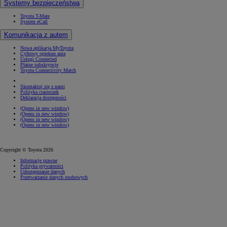
Systemy bezpieczeństwa
Toyota T-Mate
System eCall
Komunikacja z autem
Nowa aplikacja MyToyota
Cyfrowy opiekun auta
Usługi Connected
Płatne subskrypcje
Toyota Connectivity Match
Skontaktuj się z nami
Polityka ciasteczek
Deklaracja dostępności
(Opens in new window)
(Opens in new window)
(Opens in new window)
(Opens in new window)
Copyright © Toyota 2026
Informacje prawne
Polityka prywatności
Udostępnianie danych
Przetwarzanie danych osobowych