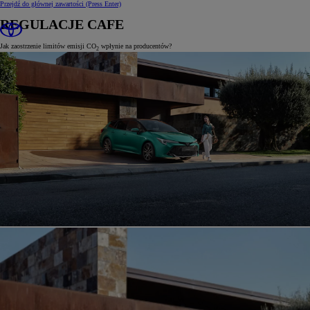
Przejdź do głównej zawartości
(Press Enter)
REGULACJE CAFE
Jak zaostrzenie limitów emisji CO
wpłynie na producentów?
2