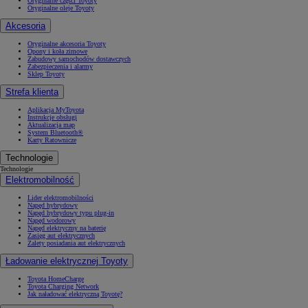
Oryginalne części Toyoty
Oryginalne oleje Toyoty
Akcesoria
Oryginalne akcesoria Toyoty
Opony i koła zimowe
Zabudowy samochodów dostawczych
Zabezpieczenia i alarmy
Sklep Toyoty
Strefa klienta
Aplikacja MyToyota
Instrukcje obsługi
Aktualizacja map
System Bluetooth®
Karty Ratownicze
Technologie
Technologie
Elektromobilność
Lider elektromobilności
Napęd hybrydowy
Napęd hybrydowy typu plug-in
Napęd wodorowy
Napęd elektryczny na baterię
Zasięg aut elektrycznych
Zalety posiadania aut elektrycznych
Ładowanie elektrycznej Toyoty
Toyota HomeCharge
Toyota Charging Network
Jak naładować elektryczną Toyotę?