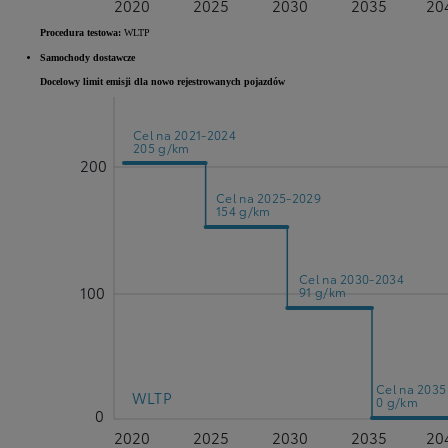
2020
2025
2030
2035
20
Procedura testowa:
WLTP
Samochody dostawcze
Docelowy limit emisji dla nowo rejestrowanych pojazdów
Cel na 2021-2024
205 g/km
200
Cel na 2025-2029
154 g/km
Cel na 2030-2034
100
91 g/km
Cel na 2035
WLTP
0 g/km
0
2020
2025
2030
2035
20