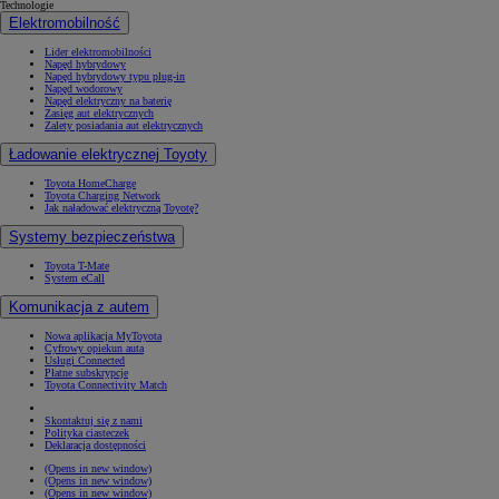
Technologie
Elektromobilność
Lider elektromobilności
Napęd hybrydowy
Napęd hybrydowy typu plug-in
Napęd wodorowy
Napęd elektryczny na baterię
Zasięg aut elektrycznych
Zalety posiadania aut elektrycznych
Ładowanie elektrycznej Toyoty
Toyota HomeCharge
Toyota Charging Network
Jak naładować elektryczną Toyotę?
Systemy bezpieczeństwa
Toyota T-Mate
System eCall
Komunikacja z autem
Nowa aplikacja MyToyota
Cyfrowy opiekun auta
Usługi Connected
Płatne subskrypcje
Toyota Connectivity Match
Skontaktuj się z nami
Polityka ciasteczek
Deklaracja dostępności
(Opens in new window)
(Opens in new window)
(Opens in new window)