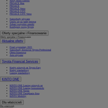
Nowy Hilux Electric
PROACE Max
PROACE
PROACE Verso
PROACE CITY
PROACE CITY Verso
Samochody używane
Umów się na jazdę testową
Zobacz wszystkie cenniki
Konfiguruj swoją Toyotę
Oferty specjalne i Finansowanie
Oferty specjalne i Finansowanie
Aktualne oferty
Finał wyprzedaży 2025
Samochody dostawcze Toyota Professional
Oferta biznesowa
Auta używane
Toyota Financial Services
Kredyt niższych rat Toyota Easy
Kredyt standardowy
Leasing standardowy
KINTO ONE
KINTO ONE Leasing niższych rat
KINTO ONE Leasing konsumencki
KINTO ONE Najem
KINTO ONE Zarządzanie flotą
KINTO Mobility
Dla właścicieli
Dla właścicieli