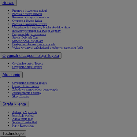
Serwis
Promocje i sezonowe usługi
Pozostałe oferty serwisu
Rezerwacja wizyty w serwisie
Gwarancja Toyota Relax
Pozostałe Gwarancje Toyoty
Ubezpieczenia i naprawy blacharsko-lakiernicze
Innowacyjne usługi dla Twojej wygody
Bezpłatne Akcje Serwisowe
Serwis Dobrych Cen
Serwis w ASO się opłaca
Dostęp do informacji serwisowych
Wykaz wydanych zaświadczeń o odbytym szkoleniu (pdf)
Oryginalne części i oleje Toyota
Oryginalne części Toyoty
Oryginalne oleje Toyoty
Akcesoria
Oryginalne akcesoria Toyoty
Opony i koła zimowe
Zabudowy samochodów dostawczych
Zabezpieczenia i alarmy
Sklep Toyoty
Strefa klienta
Aplikacja MyToyota
Instrukcje obsługi
Aktualizacja map
System Bluetooth®
Karty Ratownicze
Technologie