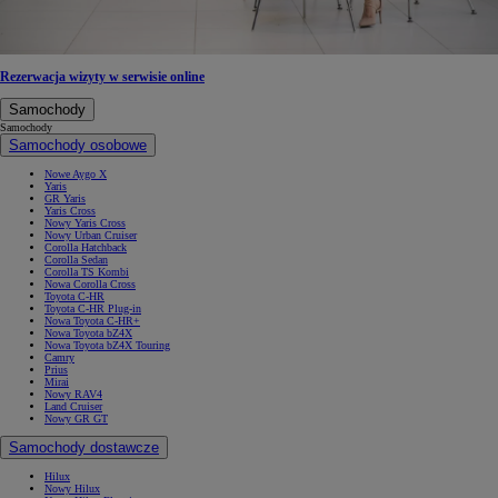
Rezerwacja wizyty w serwisie online
Samochody
Samochody
Samochody osobowe
Nowe Aygo X
Yaris
GR Yaris
Yaris Cross
Nowy Yaris Cross
Nowy Urban Cruiser
Corolla Hatchback
Corolla Sedan
Corolla TS Kombi
Nowa Corolla Cross
Toyota C-HR
Toyota C-HR Plug-in
Nowa Toyota C-HR+
Nowa Toyota bZ4X
Nowa Toyota bZ4X Touring
Camry
Prius
Mirai
Nowy RAV4
Land Cruiser
Nowy GR GT
Samochody dostawcze
Hilux
Nowy Hilux