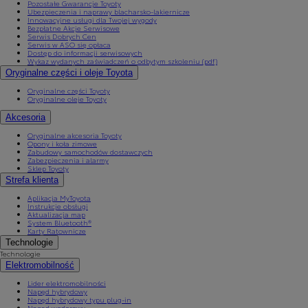
Pozostałe Gwarancje Toyoty
Ubezpieczenia i naprawy blacharsko-lakiernicze
Innowacyjne usługi dla Twojej wygody
Bezpłatne Akcje Serwisowe
Serwis Dobrych Cen
Serwis w ASO się opłaca
Dostęp do informacji serwisowych
Wykaz wydanych zaświadczeń o odbytym szkoleniu (pdf)
Oryginalne części i oleje Toyota
Oryginalne części Toyoty
Oryginalne oleje Toyoty
Akcesoria
Oryginalne akcesoria Toyoty
Opony i koła zimowe
Zabudowy samochodów dostawczych
Zabezpieczenia i alarmy
Sklep Toyoty
Strefa klienta
Aplikacja MyToyota
Instrukcje obsługi
Aktualizacja map
System Bluetooth®
Karty Ratownicze
Technologie
Technologie
Elektromobilność
Lider elektromobilności
Napęd hybrydowy
Napęd hybrydowy typu plug-in
Napęd wodorowy