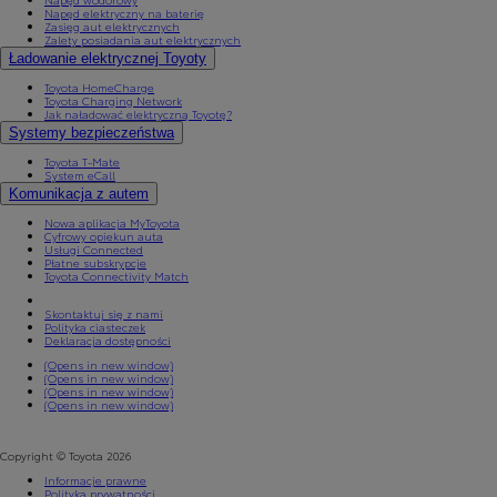
Napęd elektryczny na baterię
Zasięg aut elektrycznych
Zalety posiadania aut elektrycznych
Ładowanie elektrycznej Toyoty
Toyota HomeCharge
Toyota Charging Network
Jak naładować elektryczną Toyotę?
Systemy bezpieczeństwa
Toyota T-Mate
System eCall
Komunikacja z autem
Nowa aplikacja MyToyota
Cyfrowy opiekun auta
Usługi Connected
Płatne subskrypcje
Toyota Connectivity Match
Skontaktuj się z nami
Polityka ciasteczek
Od
81 900 zł
Deklaracja dostępności
Yaris Cross
(Opens in new window)
HYBRID
(Opens in new window)
(Opens in new window)
(Opens in new window)
Copyright © Toyota 2026
Informacje prawne
Polityka prywatności