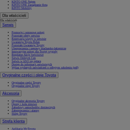
KINTO ONE Najem
KINTO ONE Zarządzanie flotą
KINTO Mobility
Dla właścicieli
Dla właścicieli
Serwis
Promocje i sezonowe usługi
Pozostałe oferty serwisu
Rezerwacja wizyty w serwisie
Gwarancja Toyota Relax
Pozostałe Gwarancje Toyoty
Ubezpieczenia i naprawy blacharsko-lakiernicze
Innowacyjne usługi dla Twojej wygody
Bezpłatne Akcje Serwisowe
Serwis Dobrych Cen
Serwis w ASO się opłaca
Dostęp do informacji serwisowych
Wykaz wydanych zaświadczeń o odbytym szkoleniu (pdf)
Oryginalne części i oleje Toyota
Oryginalne części Toyoty
Oryginalne oleje Toyoty
Akcesoria
Oryginalne akcesoria Toyoty
Opony i koła zimowe
Zabudowy samochodów dostawczych
Zabezpieczenia i alarmy
Sklep Toyoty
Strefa klienta
Aplikacja MyToyota