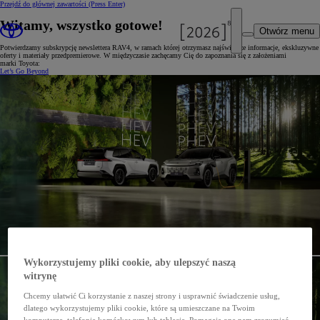
Przejdź do głównej zawartości
(Press Enter)
Witamy, wszystko gotowe!
Otwórz menu
Potwierdzamy subskrypcję newslettera RAV4, w ramach której otrzymasz najświeższe informacje, ekskluzywne
oferty i materiały przedpremierowe. W międzyczasie zachęcamy Cię do zapoznania się z założeniami
marki Toyota:
Let’s Go Beyond
Wykorzystujemy pliki cookie, aby ulepszyć naszą
witrynę
Chcemy ułatwić Ci korzystanie z naszej strony i usprawnić świadczenie usług,
dlatego wykorzystujemy pliki cookie, które są umieszczane na Twoim