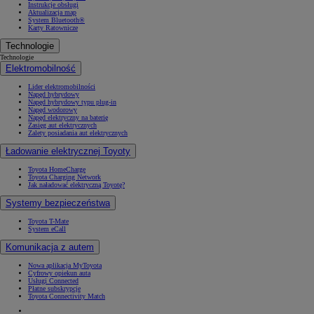
Instrukcje obsługi
Aktualizacja map
System Bluetooth®
Karty Ratownicze
Technologie
Technologie
Elektromobilność
Lider elektromobilności
Napęd hybrydowy
Napęd hybrydowy typu plug-in
Napęd wodorowy
Napęd elektryczny na baterię
Zasięg aut elektrycznych
Zalety posiadania aut elektrycznych
Ładowanie elektrycznej Toyoty
Toyota HomeCharge
Toyota Charging Network
Jak naładować elektryczną Toyotę?
Systemy bezpieczeństwa
Toyota T-Mate
System eCall
Komunikacja z autem
Nowa aplikacja MyToyota
Cyfrowy opiekun auta
Usługi Connected
Płatne subskrypcje
Toyota Connectivity Match