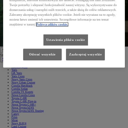
komputerze, telefonie komórkowym lub tablecie. Pomagają one nam zrozumieć
Twoje potrzeby i ulepszać funkcjonalność naszej witryny. Są wykorzystywane do
dostarczania usług i narzędzi osób trzecich, a także służą do celów reklamowych.
Zalecamy akceptację wszystkich plików cookie. Jeżeli nie wyrażasz na to zgody,
możesz łatwo zmienić ich ustawienia. Szczegółowe informacje na ten temat
znajdziesz w naszej
Polityce plików cookie.
Ustawienia plików cookie
Samochody
Odrzuć wszystkie
Zaakceptuj wszystkie
Samochody
Samochody osobowe
Nowe Aygo X
Yaris
GR Yaris
Yaris Cross
Nowy Yaris Cross
Nowy Urban Cruiser
Corolla Hatchback
Corolla Sedan
Corolla TS Kombi
Nowa Corolla Cross
Toyota C-HR
Toyota C-HR Plug-in
Nowa Toyota C-HR+
Nowa Toyota bZ4X
Nowa Toyota bZ4X Touring
Camry
Prius
Mirai
Nowy RAV4
Land Cruiser