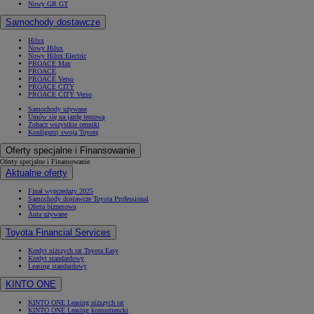
Nowy GR GT
Samochody dostawcze
Hilux
Nowy Hilux
Nowy Hilux Electric
PROACE Max
PROACE
PROACE Verso
PROACE CITY
PROACE CITY Verso
Samochody używane
Umów się na jazdę testową
Zobacz wszystkie cenniki
Konfiguruj swoją Toyotę
Oferty specjalne i Finansowanie
Oferty specjalne i Finansowanie
Aktualne oferty
Finał wyprzedaży 2025
Samochody dostawcze Toyota Professional
Oferta biznesowa
Auta używane
Toyota Financial Services
Kredyt niższych rat Toyota Easy
Kredyt standardowy
Leasing standardowy
KINTO ONE
KINTO ONE Leasing niższych rat
KINTO ONE Leasing konsumencki