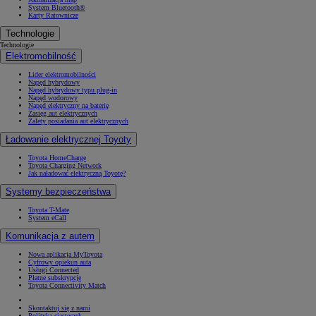
System Bluetooth®
Karty Ratownicze
Technologie
Technologie
Elektromobilność
Lider elektromobilności
Napęd hybrydowy
Napęd hybrydowy typu plug-in
Napęd wodorowy
Napęd elektryczny na baterię
Zasięg aut elektrycznych
Zalety posiadania aut elektrycznych
Ładowanie elektrycznej Toyoty
Toyota HomeCharge
Toyota Charging Network
Jak naładować elektryczną Toyotę?
Systemy bezpieczeństwa
Toyota T-Mate
System eCall
Komunikacja z autem
Nowa aplikacja MyToyota
Cyfrowy opiekun auta
Usługi Connected
Płatne subskrypcje
Toyota Connectivity Match
Skontaktuj się z nami
Polityka ciasteczek