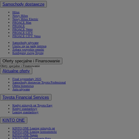
Samochody dostawcze
Hilux
Nowy Hilux
Nowy Hilux Electric
PROACE Max
PROACE
PROACE Verso
PROACE CITY
PROACE CITY Verso
Samochody używane
Umów się na jazdę testową
Zobacz wszystkie cenniki
Konfiguruj swoją Toyotę
Oferty specjalne i Finansowanie
Oferty specjalne i Finansowanie
Aktualne oferty
Finał wyprzedaży 2025
Samochody dostawcze Toyota Professional
Oferta biznesowa
Auta używane
Toyota Financial Services
Kredyt niższych rat Toyota Easy
Kredyt standardowy
Leasing standardowy
KINTO ONE
KINTO ONE Leasing niższych rat
KINTO ONE Leasing konsumencki
KINTO ONE Najem
KINTO ONE Zarządzanie flotą