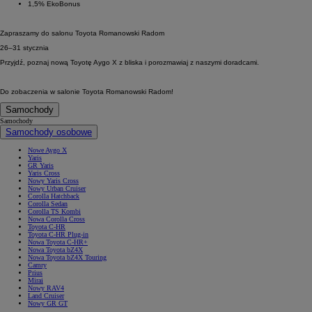
1,5% EkoBonus
Zapraszamy do salonu Toyota Romanowski Radom
26–31 stycznia
Przyjdź, poznaj nową Toyotę Aygo X z bliska i porozmawiaj z naszymi doradcami.
Do zobaczenia w salonie Toyota Romanowski Radom!
Samochody
Samochody
Samochody osobowe
Nowe Aygo X
Yaris
GR Yaris
Yaris Cross
Nowy Yaris Cross
Nowy Urban Cruiser
Corolla Hatchback
Corolla Sedan
Corolla TS Kombi
Nowa Corolla Cross
Toyota C-HR
Toyota C-HR Plug-in
Nowa Toyota C-HR+
Nowa Toyota bZ4X
Nowa Toyota bZ4X Touring
Camry
Prius
Mirai
Nowy RAV4
Land Cruiser
Nowy GR GT