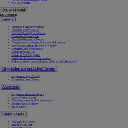
KINTO Mobility
Dla właścicieli
Dla właścicieli
Serwis
Promocje i sezonowe usługi
Pozostałe oferty serwisu
Rezerwacja wizyty w serwisie
Gwarancja Toyota Relax
Pozostałe Gwarancje Toyoty
Ubezpieczenia i naprawy blacharsko-lakiernicze
Innowacyjne usługi dla Twojej wygody
Bezpłatne Akcje Serwisowe
Serwis Dobrych Cen
Serwis w ASO się opłaca
Dostęp do informacji serwisowych
Wykaz wydanych zaświadczeń o odbytym szkoleniu (pdf)
Oryginalne części i oleje Toyota
Oryginalne części Toyoty
Oryginalne oleje Toyoty
Akcesoria
Oryginalne akcesoria Toyoty
Opony i koła zimowe
Zabudowy samochodów dostawczych
Zabezpieczenia i alarmy
Sklep Toyoty
Strefa klienta
Aplikacja MyToyota
Instrukcje obsługi
Aktualizacja map