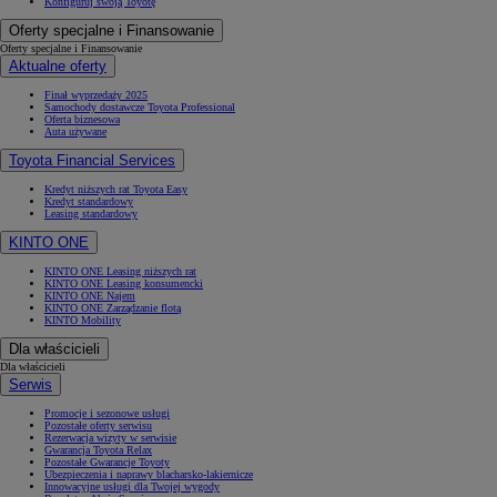
Konfiguruj swoją Toyotę
Oferty specjalne i Finansowanie
Oferty specjalne i Finansowanie
Aktualne oferty
Finał wyprzedaży 2025
Samochody dostawcze Toyota Professional
Oferta biznesowa
Auta używane
Toyota Financial Services
Kredyt niższych rat Toyota Easy
Kredyt standardowy
Leasing standardowy
KINTO ONE
KINTO ONE Leasing niższych rat
KINTO ONE Leasing konsumencki
KINTO ONE Najem
KINTO ONE Zarządzanie flotą
KINTO Mobility
Dla właścicieli
Dla właścicieli
Serwis
Promocje i sezonowe usługi
Pozostałe oferty serwisu
Rezerwacja wizyty w serwisie
Gwarancja Toyota Relax
Pozostałe Gwarancje Toyoty
Ubezpieczenia i naprawy blacharsko-lakiernicze
Innowacyjne usługi dla Twojej wygody