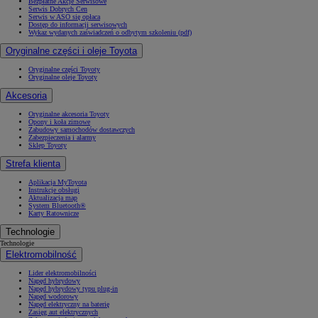
Bezpłatne Akcje Serwisowe
Serwis Dobrych Cen
Serwis w ASO się opłaca
Dostęp do informacji serwisowych
Wykaz wydanych zaświadczeń o odbytym szkoleniu (pdf)
Oryginalne części i oleje Toyota
Oryginalne części Toyoty
Oryginalne oleje Toyoty
Akcesoria
Oryginalne akcesoria Toyoty
Opony i koła zimowe
Zabudowy samochodów dostawczych
Zabezpieczenia i alarmy
Sklep Toyoty
Strefa klienta
Aplikacja MyToyota
Instrukcje obsługi
Aktualizacja map
System Bluetooth®
Karty Ratownicze
Technologie
Technologie
Elektromobilność
Lider elektromobilności
Napęd hybrydowy
Napęd hybrydowy typu plug-in
Napęd wodorowy
Napęd elektryczny na baterię
Zasięg aut elektrycznych