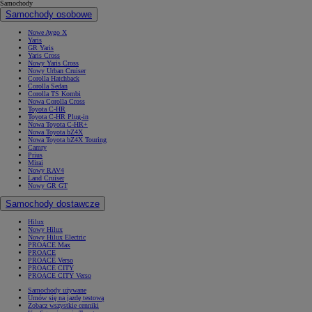
Samochody
Samochody osobowe
Nowe Aygo X
Yaris
GR Yaris
Yaris Cross
Nowy Yaris Cross
Nowy Urban Cruiser
Corolla Hatchback
Corolla Sedan
Corolla TS Kombi
Nowa Corolla Cross
Toyota C-HR
Toyota C-HR Plug-in
Nowa Toyota C-HR+
Nowa Toyota bZ4X
Nowa Toyota bZ4X Touring
Camry
Prius
Mirai
Nowy RAV4
Land Cruiser
Nowy GR GT
Samochody dostawcze
Hilux
Nowy Hilux
Nowy Hilux Electric
PROACE Max
PROACE
PROACE Verso
PROACE CITY
PROACE CITY Verso
Samochody używane
Umów się na jazdę testową
Zobacz wszystkie cenniki