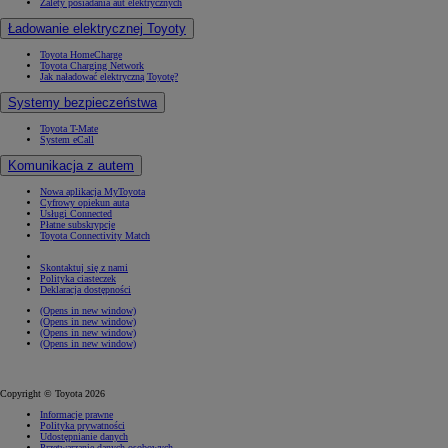
Zalety posiadania aut elektrycznych
Ładowanie elektrycznej Toyoty
Toyota HomeCharge
Toyota Charging Network
Jak naładować elektryczną Toyotę?
Systemy bezpieczeństwa
Toyota T-Mate
System eCall
Komunikacja z autem
Nowa aplikacja MyToyota
Cyfrowy opiekun auta
Usługi Connected
Płatne subskrypcje
Toyota Connectivity Match
Skontaktuj się z nami
Polityka ciasteczek
Deklaracja dostępności
(Opens in new window)
(Opens in new window)
(Opens in new window)
(Opens in new window)
Copyright © Toyota 2026
Informacje prawne
Polityka prywatności
Udostępnianie danych
Przetwarzanie danych osobowych