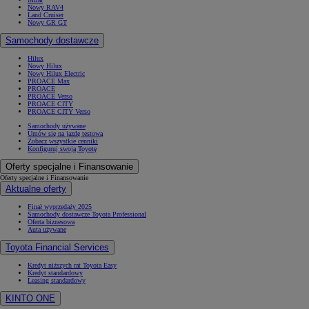
Nowy RAV4
Land Cruiser
Nowy GR GT
Samochody dostawcze
Hilux
Nowy Hilux
Nowy Hilux Electric
PROACE Max
PROACE
PROACE Verso
PROACE CITY
PROACE CITY Verso
Samochody używane
Umów się na jazdę testową
Zobacz wszystkie cenniki
Konfiguruj swoją Toyotę
Oferty specjalne i Finansowanie
Oferty specjalne i Finansowanie
Aktualne oferty
Finał wyprzedaży 2025
Samochody dostawcze Toyota Professional
Oferta biznesowa
Auta używane
Toyota Financial Services
Kredyt niższych rat Toyota Easy
Kredyt standardowy
Leasing standardowy
KINTO ONE