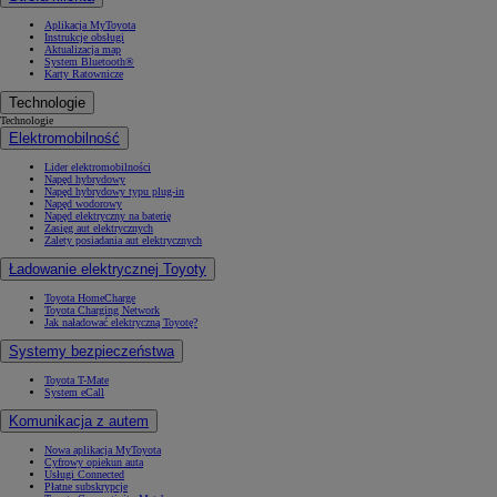
Aplikacja MyToyota
Instrukcje obsługi
Aktualizacja map
System Bluetooth®
Karty Ratownicze
Technologie
Technologie
Elektromobilność
Lider elektromobilności
Napęd hybrydowy
Napęd hybrydowy typu plug-in
Napęd wodorowy
Napęd elektryczny na baterię
Zasięg aut elektrycznych
Zalety posiadania aut elektrycznych
Ładowanie elektrycznej Toyoty
Toyota HomeCharge
Toyota Charging Network
Jak naładować elektryczną Toyotę?
Systemy bezpieczeństwa
Toyota T-Mate
System eCall
Komunikacja z autem
Nowa aplikacja MyToyota
Cyfrowy opiekun auta
Usługi Connected
Płatne subskrypcje