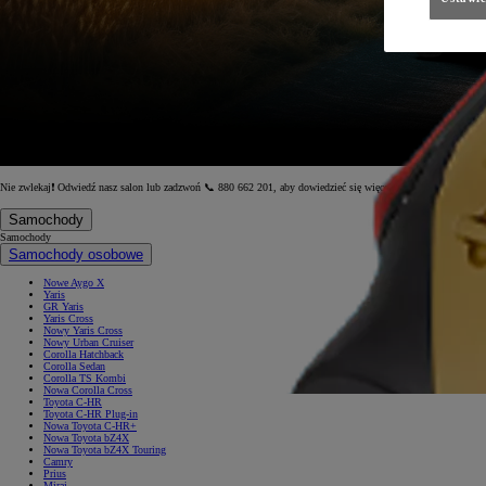
Nie zwlekaj❗ Odwiedź nasz salon lub zadzwoń 📞 880 662 201, aby dowiedzieć się więcej.
Samochody
Samochody
Samochody osobowe
Nowe Aygo X
Yaris
GR Yaris
Yaris Cross
Nowy Yaris Cross
Nowy Urban Cruiser
Corolla Hatchback
Corolla Sedan
Corolla TS Kombi
Nowa Corolla Cross
Toyota C-HR
Toyota C-HR Plug-in
Nowa Toyota C-HR+
Nowa Toyota bZ4X
Nowa Toyota bZ4X Touring
Camry
Prius
Mirai