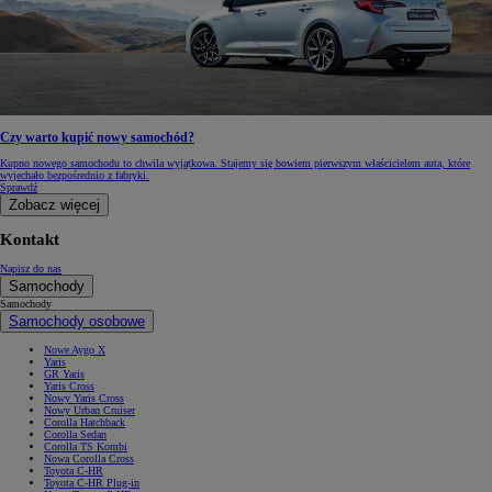
Czy warto kupić nowy samochód?
Kupno nowego samochodu to chwila wyjątkowa. Stajemy się bowiem pierwszym właścicielem auta, które
wyjechało bezpośrednio z fabryki.
Sprawdź
Zobacz więcej
Kontakt
Napisz do nas
Samochody
Samochody
Samochody osobowe
Nowe Aygo X
Yaris
GR Yaris
Yaris Cross
Nowy Yaris Cross
Nowy Urban Cruiser
Corolla Hatchback
Corolla Sedan
Corolla TS Kombi
Nowa Corolla Cross
Toyota C-HR
Toyota C-HR Plug-in