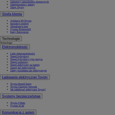
Zabudowy samochodów dostawczych
Zabezpieczenia i alarmy
Sklep Toyoty
Strefa klienta
Aplikacja MyToyota
Instrukcje obsługi
Aktualizacja map
System Bluetooth®
Karty Ratownicze
Technologie
Technologie
Elektromobilność
Lider elektromobilności
Napęd hybrydowy
Napęd hybrydowy typu plug-in
Napęd wodorowy
Napęd elektryczny na baterię
Zasięg aut elektrycznych
Zalety posiadania aut elektrycznych
Ładowanie elektrycznej Toyoty
Toyota HomeCharge
Toyota Charging Network
Jak naładować elektryczną Toyotę?
Systemy bezpieczeństwa
Toyota T-Mate
System eCall
Komunikacja z autem