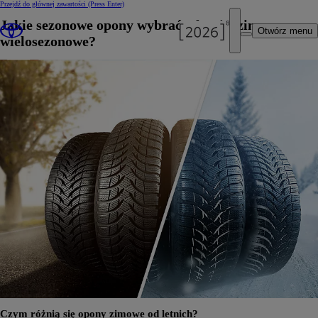
Przejdź do głównej zawartości
(Press Enter)
Jakie sezonowe opony wybrać – letnie, zimowe czy
Otwórz menu
wielosezonowe?
Czym różnią się opony zimowe od letnich?