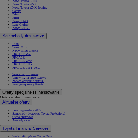
Nowa Toyota C-HR+
Nowa Toyota bZ4X
Nowa Toyota bZ4X Touring
Camry
Prius
Mirai
Nowy RAV4
Land Cruiser
Nowy GR GT
Samochody dostawcze
Hilux
Nowy Hilux
Nowy Hilux Electric
PROACE Max
PROACE
PROACE Verso
PROACE CITY
PROACE CITY Verso
Samochody używane
Umów się na jazdę testową
Zobacz wszystkie cenniki
Konfiguruj swoją Toyotę
Oferty specjalne i Finansowanie
Oferty specjalne i Finansowanie
Aktualne oferty
Finał wyprzedaży 2025
Samochody dostawcze Toyota Professional
Oferta biznesowa
Auta używane
Toyota Financial Services
Kredyt niższych rat Toyota Easy