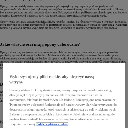
Opony zimowe zostały stworzone, aby zapewnić jak największą przyczepność podczas jazdy w niskich
temperaturach. Ich bieżnik jest wykonany ze specjalnej mieszanki gumy z dodatkiem krzemionki i silikonu,
która nawet podczas mrozów pozostaje elastyczna. Pokonywanie błota poślizgowego ułatwia specjalna budowa
bieżnika. Liczne rowki i nacięcia, czyli tak zwane lamele, przyspieszają odprowadzanie wody.
Opony letnie posiadają znacznie mniejszą liczbę rowków i nacięć. Są również wykonane z twardszej mieszanki,
która zapewnia doskonałą przyczepność na rozgrzanym asfalcie, nie nadają się jednak do jazdy zimą. Na mrozie
twardnieją, a rowki szybko wypełniają się śniegiem. Wszystko to znacznie wydłuża drogę hamowania.
Jakie właściwości mają opony całoroczne?
Opony całoroczne, nazywane też wielosezonowymi lub uniwersalnymi, stanowią rozwiązanie pośrednie
pomiędzy oponami zimowymi a letnimi. Można na nich jeździć o każdej porze roku. Na mrozie opony
wielosezonowe nie twardnieją tak bardzo jak opony letnie. Są jednak znacznie mniej elastyczne niż opony
zimowe. Ich bieżnik posiada znacznie mniej rowków, co negatywnie wpływa na zdolność odprowadzania błota
poślizgowego. Latem opony wielosezonowe szybciej się zużywają. Nie radzą sobie też tak dobrze podczas
deszczów jak opony letnie.
Wykorzystujemy pliki cookie, aby ulepszyć naszą
witrynę
Dla kogo opony całoroczne będą najlepsze?
Chcemy ułatwić Ci korzystanie z naszej strony i usprawnić świadczenie usług,
Nad zakupem opon wielosezonowych mogą zastanowić się kierowcy, którzy w ciągu roku pokonują jedynie 5–
dlatego wykorzystujemy pliki cookie, które są umieszczane na Twoim
6 tysięcy kilometrów. Jeżeli ich auto posiada niską moc i poruszają się głównie w mieście, a w zimowych
miesiącach unikają jazdy w trudnych warunkach atmosferycznych, opony całoroczne mogą stać się ciekawą
komputerze, telefonie komórkowym lub tablecie. Pomagają one nam zrozumieć
alternatywą dla tych, którzy nie chcą korzystać z dwóch zestawów dedykowanych opon sezonowych.
Twoje potrzeby i ulepszać funkcjonalność naszej witryny. Są wykorzystywane do
dostarczania usług i narzędzi osób trzecich, a także służą do celów reklamowych.
Zalecamy akceptację wszystkich plików cookie. Jeżeli nie wyrażasz na to zgody,
możesz łatwo zmienić ich ustawienia. Szczegółowe informacje na ten temat
Kto powinien wybrać opony sezonowe, czyli letnie lub zimowe?
znajdziesz w naszej
Polityce plików cookie.