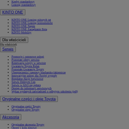
Kredyt standardowy
Leasing standardowy
KINTO ONE
KINTO ONE Leasing niższych rat
KINTO ONE Leasing konsumencki
KINTO ONE Najem
KINTO ONE Zarządzanie flotą
KINTO Mobility
Dla właścicieli
Dla właścicieli
Serwis
Promocje i sezonowe usługi
Pozostałe oferty serwisu
Rezerwacja wizyty w serwisie
Gwarancja Toyota Relax
Pozostałe Gwarancje Toyoty
Ubezpieczenia i naprawy blacharsko-lakiernicze
Innowacyjne usługi dla Twojej wygody
Bezpłatne Akcje Serwisowe
Serwis Dobrych Cen
Serwis w ASO się opłaca
Dostęp do informacji serwisowych
Wykaz wydanych zaświadczeń o odbytym szkoleniu (pdf)
Oryginalne części i oleje Toyota
Oryginalne części Toyoty
Oryginalne oleje Toyoty
Akcesoria
Oryginalne akcesoria Toyoty
Opony i koła zimowe