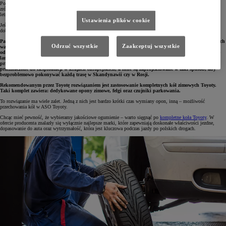
Pozostali kierowcy, zwłaszcza ci, których auta osiągają wyższe przebiegi roczne, poruszają się w bardziej
zróżnicowanym terenie i preferują dynamiczniejszą jazdę, najpewniej poczują się na dedykowanych oponach
letnich i zimowych. Oferują one większą kontrolę i zdecydowanie krótszą drogę hamowania.
Ustawienia plików cookie
Jeśli zdecydujesz się na rozwiązanie sezonowe, warto rozważyć
oryginalne koła i opony zimowe Toyoty
,
dobrane do konkretnego modelu i rocznika, razem z felgą i czujnikiem ciśnienia.
Pamiętajmy, że to właśnie opony zimowe zapewniają maksymalne bezpieczeństwo w trudnych zimowych
Odrzuć wszystkie
Zaakceptuj wszystkie
warunkach. Wykonano je ze specjalnego materiału, który nie twardnieje na mrozie i zapewnia dobre
odprowadzanie śniegu, błota i wody. Bieżnik opony zimowej został wyposażony w małe rowki, zwane
lamelami, które wgryzają się w zaśnieżone i oblodzone powierzchnie, zapewniając doskonałą
przyczepność. Oferta współczesnych opon zimowych jest bardzo bogata – niektóre produkty są
przeznaczone do eksploatacji w krajach europejskich, a inne są zaprojektowane w taki sposób, aby
bezproblemowo pokonywać każdą trasę w Skandynawii czy w Rosji.
Rekomendowanym przez Toyotę rozwiązaniem jest zastosowanie kompletnych kół zimowych Toyoty.
Taki komplet zawiera: dedykowane opony zimowe, felgi oraz czujniki parkowania.
To rozwiązanie ma wiele zalet. Jedną z nich jest bardzo krótki czas wymiany opon, inną – możliwość
przechowania kół w ASO Toyoty.
Chcąc mieć pewność, że wybieramy jakościowe ogumienie – warto sięgnąć po
kompletne koła Toyoty
. W
ofercie producenta znalazły się wyłącznie najlepsze marki, które zapewniają doskonałe właściwości jezdne,
dopasowanie do auta oraz wytrzymałość, która jest kluczowa podczas jazdy po polskich drogach.