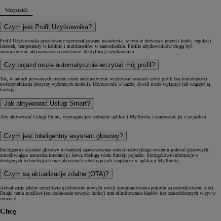
Wszystkie
5
Czym jest Profil Użytkownika?
Profil Użytkownika przechowuje spersonalizowane ustawienia, w tym te dotyczące pozycji fotela, regulacji
lusterek, temperatury w kabinie i multimediów w samochodzie. Profile użytkowników mogą być
automatycznie aktywowane na podstawie identyfikacji użytkownika.
Czy pojazd może automatycznie wczytać mój profil?
Tak, w autach prywatnych system może automatycznie wczytywać ostatnio użyty profil bez konieczności
uwierzytelniania (dotyczy wybranych modeli). Użytkownik w każdej chwili może wyłączyć lub włączyć tę
funkcję.
Jak aktywować Usługi Smart?
Aby aktywować Usługi Smart, wymagane jest pobranie aplikacji MyToyota i sparowanie jej z pojazdem.
Czym jest inteligentny asystent głosowy?
Inteligentny asystent głosowy to bardziej zaawansowana wersja tradycyjnego systemu poleceń głosowych,
umożliwiająca naturalną interakcję i łatwą obsługę wielu funkcji pojazdu. Szczegółowe informacje o
dostępnych technologiach oraz aktywnych subskrypcjach znajdziesz w aplikacji MyToyota.
Czym są aktualizacje zdalne (OTA)?
Aktualizacje zdalne umożliwiają pobieranie nowych wersji oprogramowania pojazdu za pośrednictwem sieci.
Dzięki temu możliwe jest dodawanie nowych funkcji oraz eliminowanie błędów bez czasochłonnych wizyt w
serwisie.
Chcę