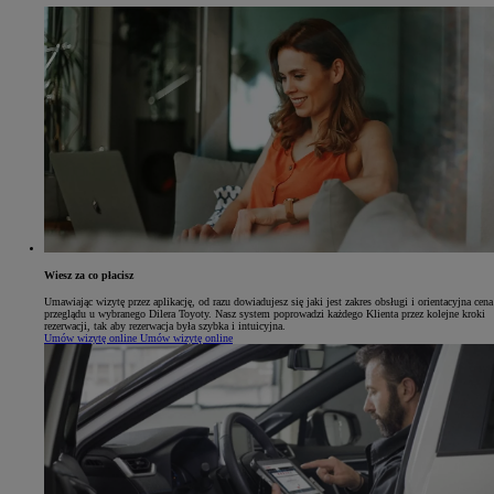
Wiesz za co płacisz
Umawiając wizytę przez aplikację, od razu dowiadujesz się jaki jest zakres obsługi i orientacyjna cena
przeglądu u wybranego Dilera Toyoty. Nasz system poprowadzi każdego Klienta przez kolejne kroki
rezerwacji, tak aby rezerwacja była szybka i intuicyjna.
Umów wizytę online
Umów wizytę online