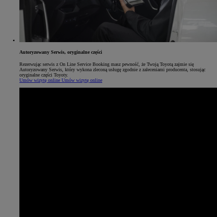
Autoryzowany Serwis, oryginalne części
Rezerwując serwis z On Line Service Booking masz pewność, że Twoją Toyotą zajmie się
Autoryzowany Serwis, który wykona zleconą usługę zgodnie z zaleceniami producenta, stosując
oryginalne części Toyoty.
Umów wizytę online
Umów wizytę online