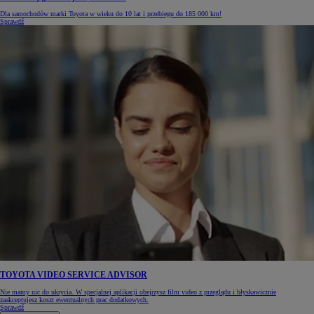
Dla samochodów marki Toyota w wieku do 10 lat i przebiegu do 185 000 km!
Sprawdź
TOYOTA VIDEO SERVICE ADVISOR
Nie mamy nic do ukrycia. W specjalnej aplikacji obejrzysz film video z przeglądu i błyskawicznie
zaakceptujesz koszt ewentualnych prac dodatkowych.
Sprawdź