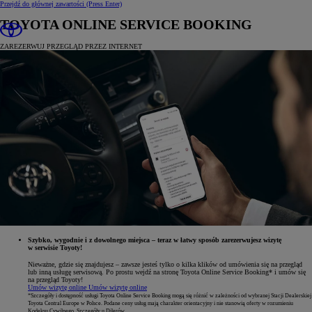
Przejdź do głównej zawartości
(Press Enter)
TOYOTA ONLINE SERVICE BOOKING
ZAREZERWUJ PRZEGLĄD PRZEZ INTERNET
Szybko, wygodnie i z dowolnego miejsca – teraz w łatwy sposób zarezerwujesz wizytę
w serwisie Toyoty!
Nieważne, gdzie się znajdujesz – zawsze jesteś tylko o kilka klików od umówienia się na przegląd
lub inną usługę serwisową. Po prostu wejdź na stronę Toyota Online Service Booking* i umów się
na przegląd Toyoty!
Umów wizytę online
Umów wizytę online
*Szczegóły i dostępność usługi Toyota Online Service Booking mogą się różnić w zależności od wybranej Stacji Dealerskiej
Toyota Central Europe w Polsce. Podane ceny usług mają charakter orientacyjny i nie stanowią oferty w rozumieniu
Kodeksu Cywilnego. Szczegóły u Dilerów.