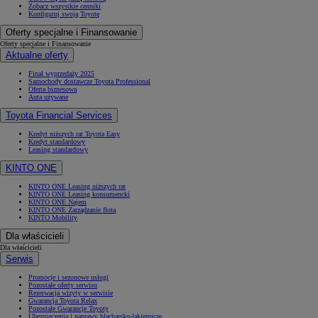
Zobacz wszystkie cenniki
Konfiguruj swoją Toyotę
Oferty specjalne i Finansowanie
Oferty specjalne i Finansowanie
Aktualne oferty
Finał wyprzedaży 2025
Samochody dostawcze Toyota Professional
Oferta biznesowa
Auta używane
Toyota Financial Services
Kredyt niższych rat Toyota Easy
Kredyt standardowy
Leasing standardowy
KINTO ONE
KINTO ONE Leasing niższych rat
KINTO ONE Leasing konsumencki
KINTO ONE Najem
KINTO ONE Zarządzanie flotą
KINTO Mobility
Dla właścicieli
Dla właścicieli
Serwis
Promocje i sezonowe usługi
Pozostałe oferty serwisu
Rezerwacja wizyty w serwisie
Gwarancja Toyota Relax
Pozostałe Gwarancje Toyoty
Ubezpieczenia i naprawy blacharsko-lakiernicze