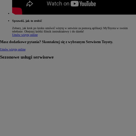
Sprawdź, jak to zrobić
Zobacz, jak krok po kroku umówić wizytę w serwisie za pomocą aplikacji MyToyota w swoim
telefonie. Obejrzyj krótki filmik instruktażowy i do dzieła!
Umów wizytę online
Masz dodatkowe pytania? Skontaktuj się z wybranym Serwisem Toyoty.
Umów wizytę online
Sezonowe usługi serwisowe