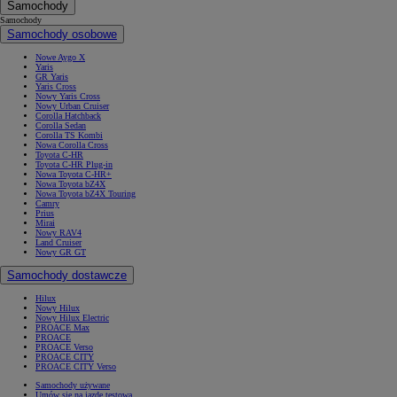
Samochody
Samochody
Samochody osobowe
Nowe Aygo X
Yaris
GR Yaris
Yaris Cross
Nowy Yaris Cross
Nowy Urban Cruiser
Corolla Hatchback
Corolla Sedan
Corolla TS Kombi
Nowa Corolla Cross
Toyota C-HR
Toyota C-HR Plug-in
Nowa Toyota C-HR+
Nowa Toyota bZ4X
Nowa Toyota bZ4X Touring
Camry
Prius
Mirai
Nowy RAV4
Land Cruiser
Nowy GR GT
Samochody dostawcze
Hilux
Nowy Hilux
Nowy Hilux Electric
PROACE Max
PROACE
PROACE Verso
PROACE CITY
PROACE CITY Verso
Samochody używane
Umów się na jazdę testową