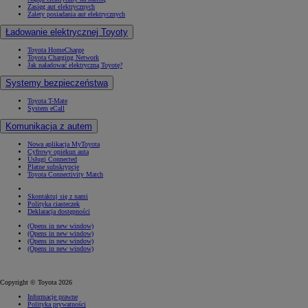
Zasięg aut elektrycznych
Zalety posiadania aut elektrycznych
Ładowanie elektrycznej Toyoty
Toyota HomeCharge
Toyota Charging Network
Jak naładować elektryczną Toyotę?
Systemy bezpieczeństwa
Toyota T-Mate
System eCall
Komunikacja z autem
Nowa aplikacja MyToyota
Cyfrowy opiekun auta
Usługi Connected
Płatne subskrypcje
Toyota Connectivity Match
Skontaktuj się z nami
Polityka ciasteczek
Deklaracja dostępności
(Opens in new window)
(Opens in new window)
(Opens in new window)
(Opens in new window)
Copyright © Toyota 2026
Informacje prawne
Polityka prywatności