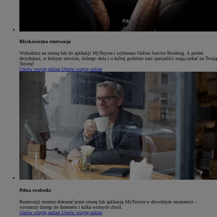
Błyskawiczna rezerwacja
Wchodzisz na stronę lub do aplikacji MyToyota i wybierasz Online Service Booking. A potem
decydujesz, w którym serwisie, którego dnia i o której godzinie nasi specjaliści mają czekać na Twoją
Toyotę!
Umów wizytę online
Umów wizytę online
Pełna swoboda
Rezerwacji możesz dokonać przez stronę lub aplikację MyToyota w dowolnym momencie –
wystarczy dostęp do Internetu i kilka wolnych chwil.
Umów wizytę online
Umów wizytę online