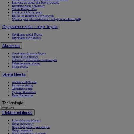
Innowacyjne usługi dla Twojej wygody
Bezpłatne Akcje Serwisowe
Serwis Dobrych Cen
Serwis w ASO się opłaca
Dostęp do informacji serwisowych
Wykaz wydanych zaświadczeń o odbytym szkoleniu (pdf)
Oryginalne części i oleje Toyota
Oryginalne części Toyoty
Oryginalne oleje Toyoty
Akcesoria
Oryginalne akcesoria Toyoty
Opony i koła zimowe
Zabudowy samochodów dostawczych
Zabezpieczenia i alarmy
Sklep Toyoty
Strefa klienta
Aplikacja MyToyota
Instrukcje obsługi
Aktualizacja map
System Bluetooth®
Karty Ratownicze
Technologie
Technologie
Elektromobilność
Lider elektromobilności
Napęd hybrydowy
Napęd hybrydowy typu plug-in
Napęd wodorowy
Napęd elektryczny na baterię