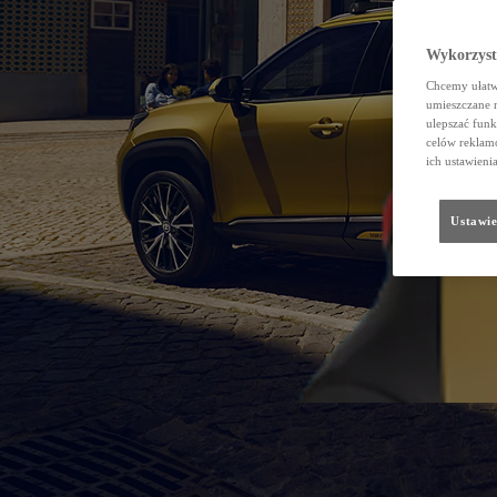
Wykorzystu
Chcemy ułatwi
umieszczane 
ulepszać funk
celów reklamo
ich ustawieni
Ustawie