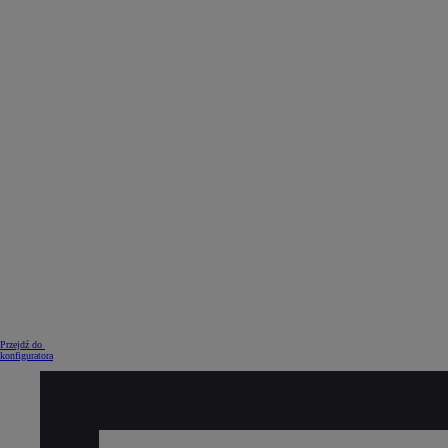
Od
105 300 zł
Corolla Hatchback
HYBRID
Przejdź do
konfiguratora