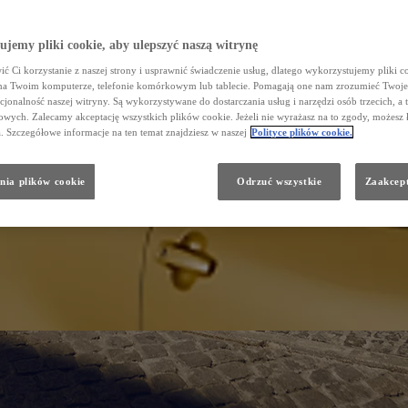
jemy pliki cookie, aby ulepszyć naszą witrynę
ć Ci korzystanie z naszej strony i usprawnić świadczenie usług, dlatego wykorzystujemy pliki co
na Twoim komputerze, telefonie komórkowym lub tablecie. Pomagają one nam zrozumieć Twoje 
cjonalność naszej witryny. Są wykorzystywane do dostarczania usług i narzędzi osób trzecich, a 
wych. Zalecamy akceptację wszystkich plików cookie. Jeżeli nie wyrażasz na to zgody, możesz 
a. Szczegółowe informacje na ten temat znajdziesz w naszej
Polityce plików cookie.
nia plików cookie
Odrzuć wszystkie
Zaakcept