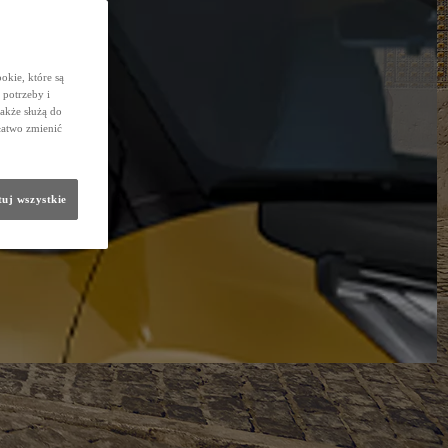
okie, które są
potrzeby i
także służą do
łatwo zmienić
uj wszystkie