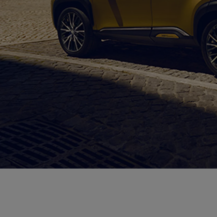
Od
81 900 zł
Yaris Cross
HYBRID