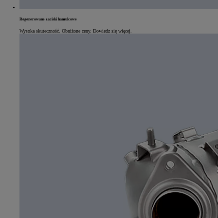
Regenerowane zaciski hamulcowe
Wysoka skuteczność. Obniżone ceny. Dowiedz się więcej.