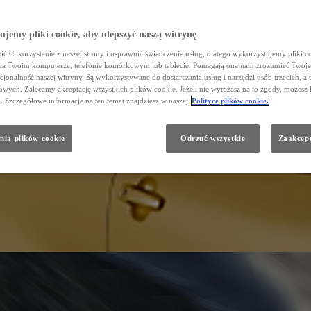
jemy pliki cookie, aby ulepszyć naszą witrynę
ć Ci korzystanie z naszej strony i usprawnić świadczenie usług, dlatego wykorzystujemy pliki co
na Twoim komputerze, telefonie komórkowym lub tablecie. Pomagają one nam zrozumieć Twoje 
cjonalność naszej witryny. Są wykorzystywane do dostarczania usług i narzędzi osób trzecich, a 
wych. Zalecamy akceptację wszystkich plików cookie. Jeżeli nie wyrażasz na to zgody, możesz 
a. Szczegółowe informacje na ten temat znajdziesz w naszej
Polityce plików cookie.
nia plików cookie
Odrzuć wszystkie
Zaakcept