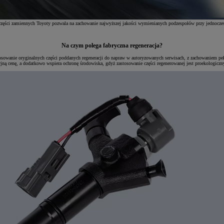
 części zamiennych Toyoty pozwala na zachowanie najwyższej jakości wymienianych podzespołów przy jednocz
Na czym polega fabryczna regeneracja?
sowanie oryginalnych części poddanych regeneracji do napraw w autoryzowanych serwisach, z zachowaniem pełn
yjną cenę, a dodatkowo wspiera ochronę środowiska, gdyż zastosowanie części regenerowanej jest proekologicz