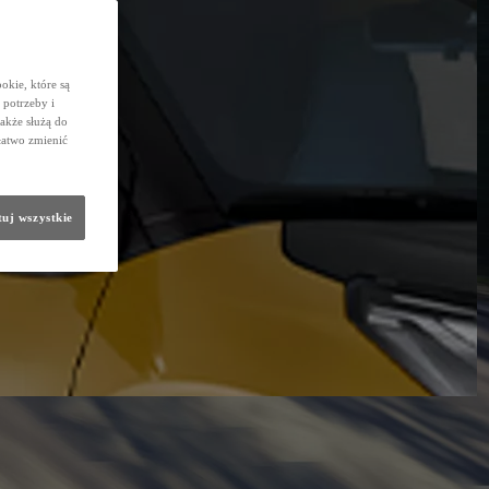
okie, które są
potrzeby i
także służą do
łatwo zmienić
uj wszystkie