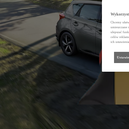
Wykorzystu
Chcemy ułatwi
umieszczane 
ulepszać funk
celów reklamo
ich ustawieni
Ustawie