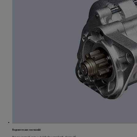
Od
105 300 zł
Corolla Hatchback
HYBRID
Regenerowane rozruszniki