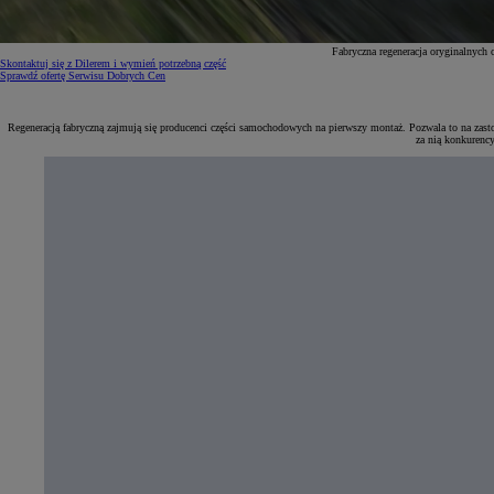
Fabryczna regeneracja oryginalnych
Skontaktuj się z Dilerem i wymień potrzebną część
Sprawdź ofertę Serwisu Dobrych Cen
Regeneracją fabryczną zajmują się producenci części samochodowych na pierwszy montaż. Pozwala to na zasto
za nią konkurenc