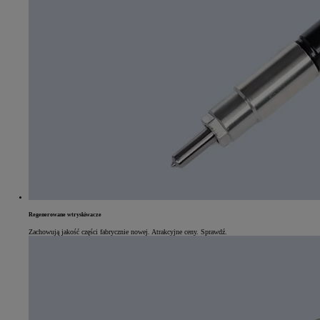
Regenerowane wtryskiwacze
Od
81 900 zł
Zachowują jakość części fabrycznie nowej. Atrakcyjne ceny. Sprawdź.
Yaris Cross
HYBRID