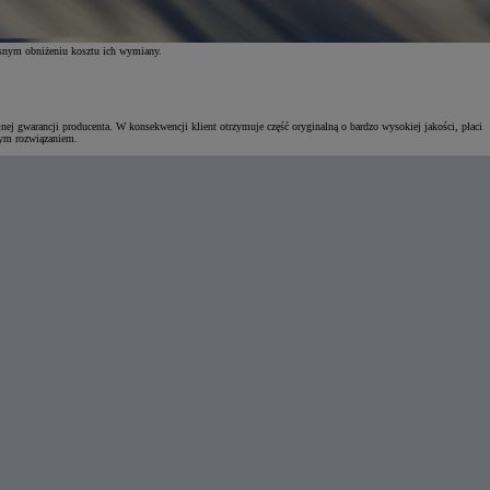
esnym obniżeniu kosztu ich wymiany.
ej gwarancji producenta. W konsekwencji klient otrzymuje część oryginalną o bardzo wysokiej jakości, płaci
nym rozwiązaniem.