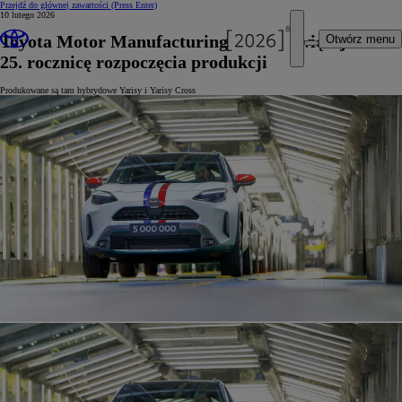
Przejdź do głównej zawartości
(Press Enter)
10 lutego 2026
Toyota Motor Manufacturing France świętuje
Otwórz menu
25. rocznicę rozpoczęcia produkcji
Produkowane są tam hybrydowe Yarisy i Yarisy Cross