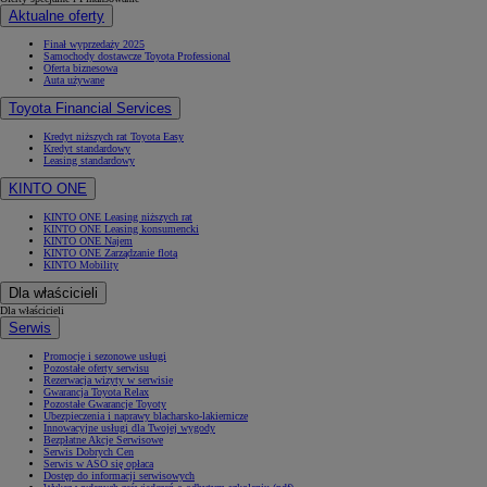
Aktualne oferty
Finał wyprzedaży 2025
Samochody dostawcze Toyota Professional
Oferta biznesowa
Auta używane
Toyota Financial Services
Kredyt niższych rat Toyota Easy
Kredyt standardowy
Leasing standardowy
KINTO ONE
KINTO ONE Leasing niższych rat
KINTO ONE Leasing konsumencki
KINTO ONE Najem
KINTO ONE Zarządzanie flotą
KINTO Mobility
Dla właścicieli
Dla właścicieli
Serwis
Promocje i sezonowe usługi
Pozostałe oferty serwisu
Rezerwacja wizyty w serwisie
Gwarancja Toyota Relax
Pozostałe Gwarancje Toyoty
Ubezpieczenia i naprawy blacharsko-lakiernicze
Innowacyjne usługi dla Twojej wygody
Bezpłatne Akcje Serwisowe
Serwis Dobrych Cen
Serwis w ASO się opłaca
Dostęp do informacji serwisowych