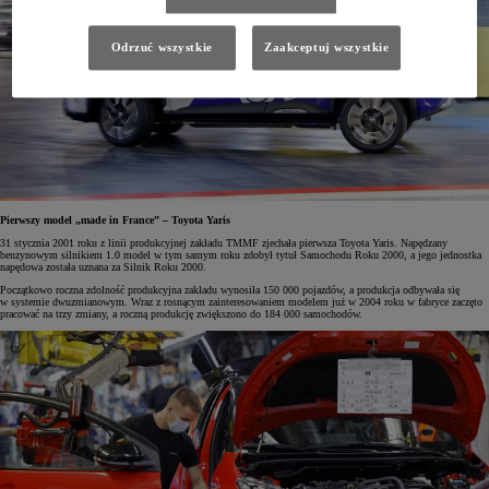
Odrzuć wszystkie
Zaakceptuj wszystkie
Pierwszy model „made in France” – Toyota Yaris
31 stycznia 2001 roku z linii produkcyjnej zakładu TMMF zjechała pierwsza Toyota Yaris. Napędzany
benzynowym silnikiem 1.0 model w tym samym roku zdobył tytuł Samochodu Roku 2000, a jego jednostka
napędowa została uznana za Silnik Roku 2000.
Początkowo roczna zdolność produkcyjna zakładu wynosiła 150 000 pojazdów, a produkcja odbywała się
w systemie dwuzmianowym. Wraz z rosnącym zainteresowaniem modelem już w 2004 roku w fabryce zaczęto
pracować na trzy zmiany, a roczną produkcję zwiększono do 184 000 samochodów.