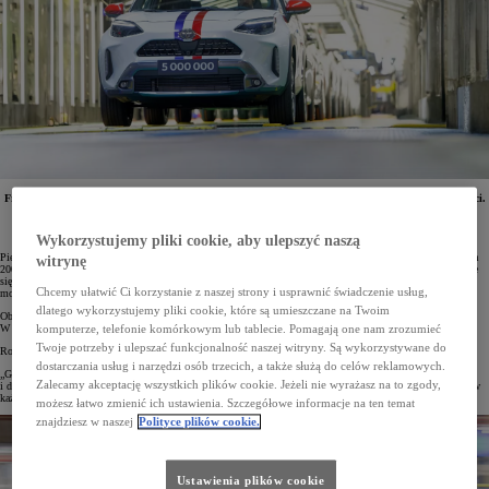
Francuska fabryka Toyota Motor Manufacturing France (TMMF) świętuje 25-lecie swojej działalności.
Obecnie powstają tam hybrydowe Toyoty Yaris i Yaris Cross. Od 2001 roku w zakładach
wyprodukowano już ponad 5 000 000 aut marki. Rok 2025 był rekordowy pod względem liczby
wyprodukowanych samochodów.
Wykorzystujemy pliki cookie, aby ulepszyć naszą
Pierwsza Toyota Yaris „made in France” wyjechała z zakładu Toyota Motor Manufacturing France 31 stycznia
witrynę
2001 roku. Od tego czasu minęło już ponad 25 lat. W tym czasie zlokalizowana w Valenciennes fabryka stale
się rozwijała i raz za razem potwierdzała swoją kluczową rolę we francuskim oraz europejskim przemyśle
Chcemy ułatwić Ci korzystanie z naszej strony i usprawnić świadczenie usług,
motoryzacyjnym.
dlatego wykorzystujemy pliki cookie, które są umieszczane na Twoim
Obecnie w zakładach zatrudnionych jest 5000 osób, a dzienna produkcja wynosi do 1250 pojazdów.
W 2025 roku w TMMF wyprodukowano rekordowe 283 465 samochodów Toyoty.
komputerze, telefonie komórkowym lub tablecie. Pomagają one nam zrozumieć
Twoje potrzeby i ulepszać funkcjonalność naszej witryny. Są wykorzystywane do
Rodolphe Delaunay, prezes i dyrektor generalny TMMF, tak o tym mówił:
dostarczania usług i narzędzi osób trzecich, a także służą do celów reklamowych.
„Gdy w 2001 roku rozpoczynaliśmy działalność, pracowało tu 2000 osób w systemie dwuzmianowym
Zalecamy akceptację wszystkich plików cookie. Jeżeli nie wyrażasz na to zgody,
i dziennie produkowaliśmy nieco ponad 400 egzemplarzy Yarisa. Teraz wytwarzamy nawet 1250 samochodów
każdego dnia, zatrudnienie wzrosło do 5000 osób, które pracują w systemie trójzmianowym”.
możesz łatwo zmienić ich ustawienia. Szczegółowe informacje na ten temat
znajdziesz w naszej
Polityce plików cookie.
Ustawienia plików cookie