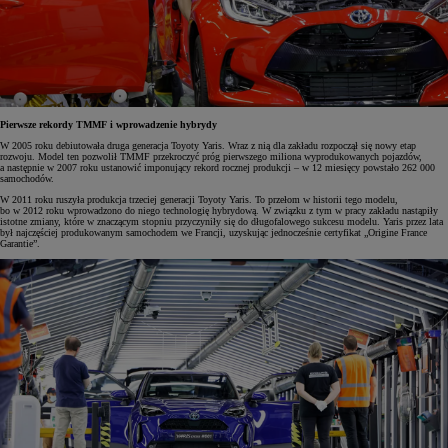
Pierwsze rekordy TMMF i wprowadzenie hybrydy
W 2005 roku debiutowała druga generacja Toyoty Yaris. Wraz z nią dla zakładu rozpoczął się nowy etap
rozwoju. Model ten pozwolił TMMF przekroczyć próg pierwszego miliona wyprodukowanych pojazdów,
a następnie w 2007 roku ustanowić imponujący rekord rocznej produkcji – w 12 miesięcy powstało 262 000
samochodów.
W 2011 roku ruszyła produkcja trzeciej generacji Toyoty Yaris. To przełom w historii tego modelu,
bo w 2012 roku wprowadzono do niego technologię hybrydową. W związku z tym w pracy zakładu nastąpiły
istotne zmiany, które w znaczącym stopniu przyczyniły się do długofalowego sukcesu modelu. Yaris przez lata
był najczęściej produkowanym samochodem we Francji, uzyskując jednocześnie certyfikat „Origine France
Garantie”.