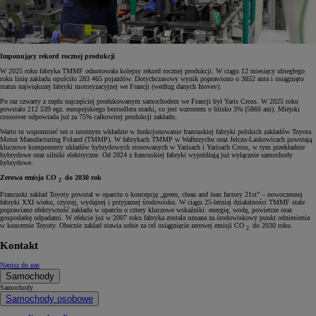
Imponujący rekord rocznej produkcji
W 2025 roku fabryka TMMF odnotowała kolejny rekord rocznej produkcji. W ciągu 12 miesięcy ubiegłego
roku linię zakładu opuściło 283 465 pojazdów. Dotychczasowy wynik poprawiono o 3852 auta i osiągnięto
status największej fabryki motoryzacyjnej we Francji (według danych Inovev).
Po raz czwarty z rzędu najczęściej produkowanym samochodem we Francji był Yaris Cross. W 2025 roku
powstało 212 539 egz. europejskiego bestsellera marki, co jest wzrostem o blisko 3% (5860 aut). Miejski
crossover odpowiada już za 75% całkowitej produkcji zakładu.
Warto tu wspomnieć też o istotnym wkładzie w funkcjonowanie francuskiej fabryki polskich zakładów Toyota
Motor Manufacturing Poland (TMMP). W fabrykach TMMP w Wałbrzychu oraz Jelczu-Laskowicach powstają
kluczowe komponenty układów hybrydowych stosowanych w Yarisach i Yarisach Cross, w tym przekładnie
hybrydowe oraz silniki elektryczne. Od 2024 z francuskiej fabryki wyjeżdżają już wyłącznie samochody
hybrydowe.
Zerowa emisja CO
do 2030 rok
2
Francuski zakład Toyoty powstał w oparciu o koncepcję „green, clean and lean factory 21st” – nowoczesnej
fabryki XXI wieku, czystej, wydajnej i przyjaznej środowisku. W ciągu 25-letniaj działalności TMMF stale
poprawiano efektywność zakładu w oparciu o cztery kluczowe wskaźniki: energię, wodę, powietrze oraz
gospodarkę odpadami. W efekcie już w 2007 roku fabryka została uznana za środowiskowy punkt odniesienia
w koncernie Toyoty. Obecnie zakład stawia sobie za cel osiągnięcie zerowej emisji CO
do 2030 roku.
2
Kontakt
Napisz do nas
Samochody
Samochody
Samochody osobowe