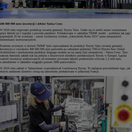
400 000 000 euro inwestycji i debiut Yarisa Cross
W 2020 roku rozpoczęto produkcję czwartej generacji Toyoty Yaris. Udało się to zrobić mimo wstrzymania
pracy fabryki na 5 tygodni z powodu pandemii. Produkowany w zakładzie TMMF model – podobnie jak jego
poprzednik 20 lat wcześniej – został wyróżniony tytułem „Samochodu Roku 2021” przez europejskich
dziennikarzy motoryzacyjnych.
Punktem zwrotnym w historii TMMF było wprowadzenie do produkcji Toyoty Yaris czwartej generacji.
Inwestycja w wysokości 400 000 000 euro pozwoliła na wdrożenie platformy TNGA (Toyota New Global
Architecture) i uruchomienie produkcji drugiego modelu na tej samej linii montażowej – Yarisa Cross. Tym
samym francuski zakład stał się jednym z kluczowych ośrodków produkcyjnych Toyoty w Europie. Łączna
wartość inwestycji zrealizowanych od momentu powstania fabryki przekroczyła wówczas 1,5 mld euro,
a zatrudnienie w zakładzie osiągnęło poziom 5000 pracowników.
W 2024 roku zakład w Valenciennes wyprodukował 5-milionową Toyotę. To najlepsze potwierdzenie tego, jak
dużym zaufaniem klientów cieszą się samochody produkowane w północnej Francji.