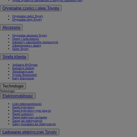
Wykaz wydanych zaświadczeń o odbytym szkoleniu (pdf)
Oryginalne części i oleje Toyota
Oryginalne części Toyoty
Oryginalne oleje Toyoty
Akcesoria
Oryginalne akcesoria Toyoty
Opony i koła zimowe
Zabudowy samochodów dostawczych
Zabezpieczenia i alarmy
Sklep Toyoty
Strefa klienta
Aplikacja MyToyota
Instrukcje obsługi
Aktualizacja map
System Bluetooth®
Karty Ratownicze
Technologie
Technologie
Elektromobilność
Lider elektromobilności
Napęd hybrydowy
Napęd hybrydowy typu plug-in
Napęd wodorowy
Napęd elektryczny na baterię
Zasięg aut elektrycznych
Zalety posiadania aut elektrycznych
Ładowanie elektrycznej Toyoty