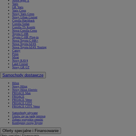
Nowe Aygo X
Yaris
GR Yaris
Yaris Cross
Nowy Yaris Cross
Nowy Urban Cruiser
Corolla Hatchback
Corolla Sedan
Corolla TS Kombi
Nowa Corolla Cross
Toyota C-HR
Toyota C-HR Plug-in
Nowa Toyota C-HR+
Nowa Toyota bZ4X
Nowa Toyota bZ4X Touring
Camry
Prius
Mirai
Nowy RAV4
Land Cruiser
Nowy GR GT
Samochody dostawcze
Hilux
Nowy Hilux
Nowy Hilux Electric
PROACE Max
PROACE
PROACE Verso
PROACE CITY
PROACE CITY Verso
Samochody używane
Umów się na jazdę testową
Zobacz wszystkie cenniki
Konfiguruj swoją Toyotę
Oferty specjalne i Finansowanie
Oferty specjalne i Finansowanie