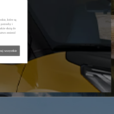
okie, które są
potrzeby i
także służą do
łatwo zmienić
uj wszystkie