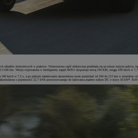
 układów hybrydowych w praktyce. Wzmocniona część elektryczna przekłada się na niższe zużycie paliwa, le
,2 l/100 km. Wersja wyposażona w inteligentny napęd AWD-i dysponuje mocą 194 KM, osiąga 100 km/h w 7,7 s
ąga 100 km/h w 7,5 s, a po pełnym naładowaniu akumulatora może przejechać od 184 do 212 km w miejskim c
o akumulatora o pojemności 22,7 kWh przystosowanego do ładowania prądem stałym DC o mocy 50 kW*. RAV4 P