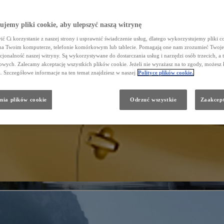
jemy pliki cookie, aby ulepszyć naszą witrynę
ć Ci korzystanie z naszej strony i usprawnić świadczenie usług, dlatego wykorzystujemy pliki co
na Twoim komputerze, telefonie komórkowym lub tablecie. Pomagają one nam zrozumieć Twoje 
cjonalność naszej witryny. Są wykorzystywane do dostarczania usług i narzędzi osób trzecich, a 
wych. Zalecamy akceptację wszystkich plików cookie. Jeżeli nie wyrażasz na to zgody, możesz 
a. Szczegółowe informacje na ten temat znajdziesz w naszej
Polityce plików cookie.
nia plików cookie
Odrzuć wszystkie
Zaakcept