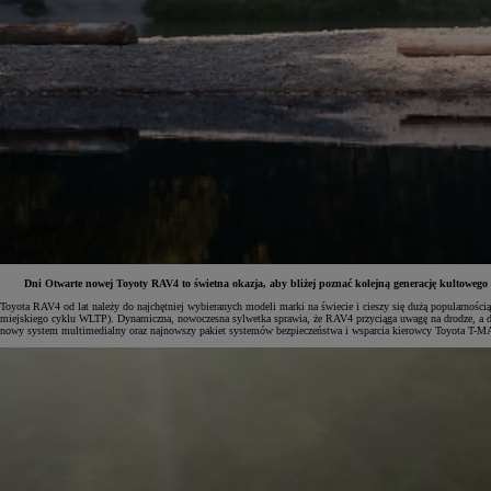
Dni Otwarte nowej Toyoty RAV4 to świetna okazja, aby bliżej poznać kolejną generację kultowe
Toyota RAV4 od lat należy do najchętniej wybieranych modeli marki na świecie i cieszy się dużą popularno
miejskiego cyklu WLTP). Dynamiczna, nowoczesna sylwetka sprawia, że RAV4 przyciąga uwagę na drodze, a dop
nowy system multimedialny oraz najnowszy pakiet systemów bezpieczeństwa i wsparcia kierowcy Toyota T-M
Od
81 900 zł
Yaris Cross
HYBRID