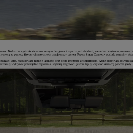
 nowa. Nadwozie wyróżnia się nowoczesnym designem i wyrazistymi detalami, natomiast wnętrze opracowano z
iwane są za pomocą fizycznych przycisków, a najnowszy system Toyota Smart Connect+ posiada centralny ekran
alizacji auta, rozbudowane funkcje łączności oraz pełną integrację ze smartfonem. Arene odpowiada również z
teczniej wykrywać potencjalne zagrożenia, szybciej reagować i jeszcze lepiej wspierać kierowcę podczas jazdy.