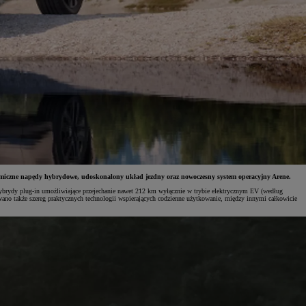
namiczne napędy hybrydowe, udoskonalony układ jezdny oraz nowoczesny system operacyjny Arene.
hybrydy plug-in umożliwiające przejechanie nawet 212 km wyłącznie w trybie elektrycznym EV (według
no także szereg praktycznych technologii wspierających codzienne użytkowanie, między innymi całkowicie