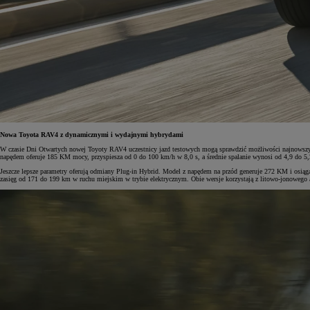
Nowa Toyota RAV4 z dynamicznymi i wydajnymi hybrydami
W czasie Dni Otwartych nowej Toyoty RAV4 uczestnicy jazd testowych mogą sprawdzić możliwości najnowszych
napędem oferuje 185 KM mocy, przyspiesza od 0 do 100 km/h w 8,0 s, a średnie spalanie wynosi od 4,9 do 5
Jeszcze lepsze parametry oferują odmiany Plug-in Hybrid. Model z napędem na przód generuje 272 KM i osi
zasięg od 171 do 199 km w ruchu miejskim w trybie elektrycznym. Obie wersje korzystają z litowo-jonoweg