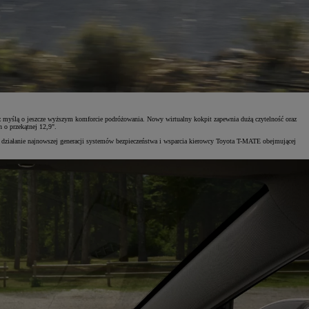
 myślą o jeszcze wyższym komforcie podróżowania. Nowy wirtualny kokpit zapewnia dużą czytelność oraz
 o przekątnej 12,9".
a działanie najnowszej generacji systemów bezpieczeństwa i wsparcia kierowcy Toyota T-MATE obejmującej