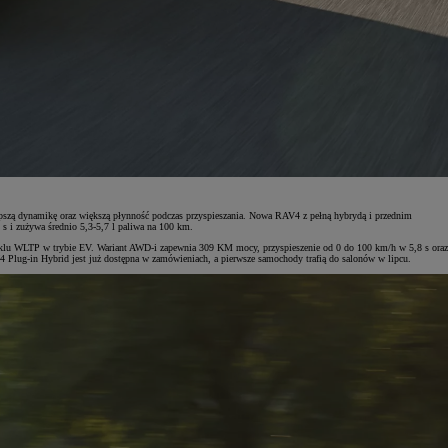
pszą dynamikę oraz większą płynność podczas przyspieszania. Nowa RAV4 z pełną hybrydą i przednim
 i zużywa średnio 5,3-5,7 l paliwa na 100 km.
yklu WLTP w trybie EV. Wariant AWD-i zapewnia 309 KM mocy, przyspieszenie od 0 do 100 km/h w 5,8 s oraz
lug-in Hybrid jest już dostępna w zamówieniach, a pierwsze samochody trafią do salonów w lipcu.