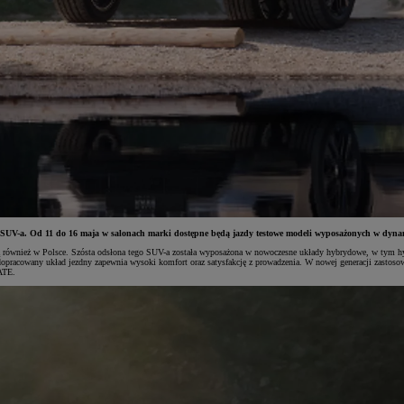
go SUV-a. Od 11 do 16 maja w salonach marki dostępne będą jazdy testowe modeli wyposażonych w dy
ścią również w Polsce. Szósta odsłona tego SUV-a została wyposażona w nowoczesne układy hybrydowe, w tym 
racowany układ jezdny zapewnia wysoki komfort oraz satysfakcję z prowadzenia. W nowej generacji zastosowa
ATE.