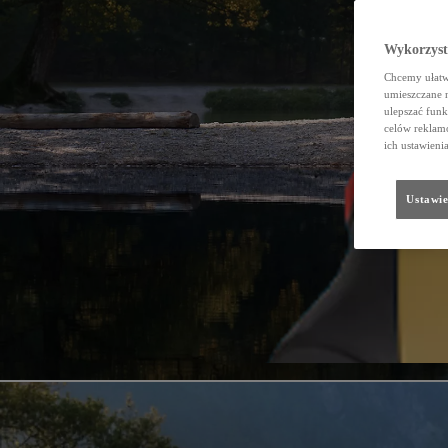
Wykorzystu
Chcemy ułatwi
umieszczane 
ulepszać funk
celów reklamo
ich ustawieni
Ustawie