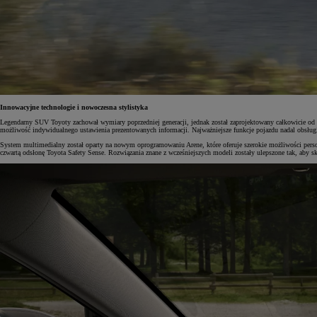
Od
105 300 zł
Corolla Hatchback
HYBRID
Innowacyjne technologie i nowoczesna stylistyka
Legendarny SUV Toyoty zachował wymiary poprzedniej generacji, jednak został zaprojektowany całkowicie od
możliwość indywidualnego ustawienia prezentowanych informacji. Najważniejsze funkcje pojazdu nadal obsług
System multimedialny został oparty na nowym oprogramowaniu Arene, które oferuje szerokie możliwości person
czwartą odsłonę Toyota Safety Sense. Rozwiązania znane z wcześniejszych modeli zostały ulepszone tak, aby sku