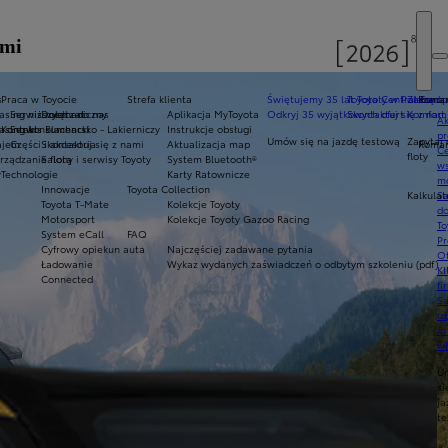
ami
s
Praca w Toyocie
Strefa klienta
Świętujemy 35 lat Toyoty w Polsce
Toyota Central Europ
Zarządza
Roman
sing niższych rat
Serwis mechaniczny
Dołącz do nas
Aplikacja MyToyota
Odkryj 35 wyjątkowych ofert
Skontaktuj się z nam
Komfort 
Ak
asing konsumencki
Kontakt
Serwis Blacharsko - Lakierniczy
Instrukcje obsługi
pr
Umów się na jazdę testową
Zapytaj 
ajem
Części i akcesoria
Skontaktuj się z nami
Aktualizacja map
Roman
Ce
floty
ządzanie flotą
Salony i serwisy Toyoty
System Bluetooth®
ws
y
Technologie
Karty Ratownicze
mo
Innowacje
Toyota Collection
Kalkulat
S
Toyota T-Mate
Kolekcje Toyoty
do
Motorsport
Kolekcje Toyoty Gazoo Racing
To
System eCall
FAQ
Pr
Cyfrowy opiekun auta
Najczęściej zadawane pytania
Of
Ładowanie
Wykaz wydanych zaświadczeń o odbytym szkoleniu (pdf)
KI
Connected
fi
S
u
in
w
U
si
ja
te