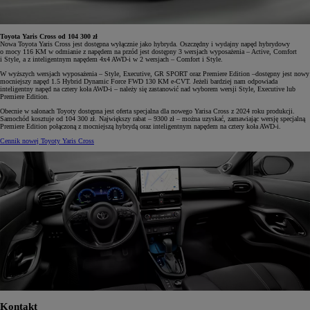
Toyota Yaris Cross od 104 300 zł
Nowa Toyota Yaris Cross jest dostępna wyłącznie jako hybryda. Oszczędny i wydajny napęd hybrydowy
o mocy 116 KM w odmianie z napędem na przód jest dostępny 3 wersjach wyposażenia – Active, Comfort
i Style, a z inteligentnym napędem 4x4 AWD-i w 2 wersjach – Comfort i Style.
W wyższych wersjach wyposażenia – Style, Executive, GR SPORT oraz Premiere Edition –dostępny jest nowy
mocniejszy napęd 1.5 Hybrid Dynamic Force FWD 130 KM e-CVT. Jeżeli bardziej nam odpowiada
inteligentny napęd na cztery koła AWD-i – należy się zastanowić nad wyborem wersji Style, Executive lub
Premiere Edition.
Obecnie w salonach Toyoty dostępna jest oferta specjalna dla nowego Yarisa Cross z 2024 roku produkcji.
Samochód kosztuje od 104 300 zł. Największy rabat – 9300 zł – można uzyskać, zamawiając wersję specjalną
Premiere Edition połączoną z mocniejszą hybrydą oraz inteligentnym napędem na cztery koła AWD-i.
Cennik nowej Toyoty Yaris Cross
Kontakt