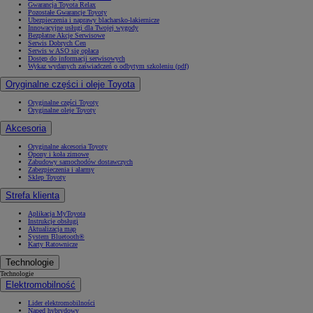
Gwarancja Toyota Relax
Pozostałe Gwarancje Toyoty
Ubezpieczenia i naprawy blacharsko-lakiernicze
Innowacyjne usługi dla Twojej wygody
Bezpłatne Akcje Serwisowe
Serwis Dobrych Cen
Serwis w ASO się opłaca
Dostęp do informacji serwisowych
Wykaz wydanych zaświadczeń o odbytym szkoleniu (pdf)
Oryginalne części i oleje Toyota
Oryginalne części Toyoty
Oryginalne oleje Toyoty
Akcesoria
Oryginalne akcesoria Toyoty
Opony i koła zimowe
Zabudowy samochodów dostawczych
Zabezpieczenia i alarmy
Sklep Toyoty
Strefa klienta
Aplikacja MyToyota
Instrukcje obsługi
Aktualizacja map
System Bluetooth®
Karty Ratownicze
Technologie
Technologie
Elektromobilność
Lider elektromobilności
Napęd hybrydowy