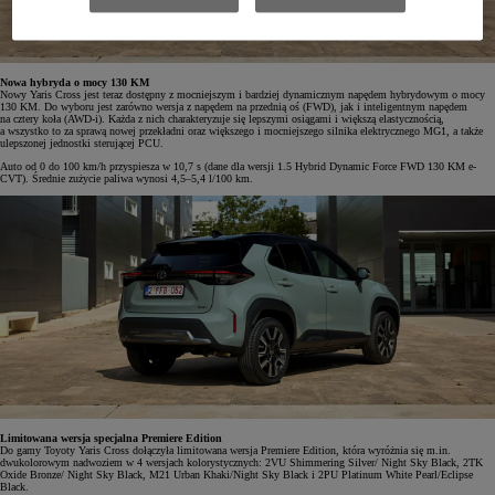
Nowa hybryda o mocy 130 KM
Nowy Yaris Cross jest teraz dostępny z mocniejszym i bardziej dynamicznym napędem hybrydowym o mocy
130 KM. Do wyboru jest zarówno wersja z napędem na przednią oś (FWD), jak i inteligentnym napędem
na cztery koła (AWD-i). Każda z nich charakteryzuje się lepszymi osiągami i większą elastycznością,
a wszystko to za sprawą nowej przekładni oraz większego i mocniejszego silnika elektrycznego MG1, a także
ulepszonej jednostki sterującej PCU.
Auto od 0 do 100 km/h przyspiesza w 10,7 s (dane dla wersji 1.5 Hybrid Dynamic Force FWD 130 KM e-
CVT). Średnie zużycie paliwa wynosi 4,5–5,4 l/100 km.
Limitowana wersja specjalna Premiere Edition
Do gamy Toyoty Yaris Cross dołączyła limitowana wersja Premiere Edition, która wyróżnia się m.in.
dwukolorowym nadwoziem w 4 wersjach kolorystycznych: 2VU Shimmering Silver/ Night Sky Black, 2TK
Oxide Bronze/ Night Sky Black, M21 Urban Khaki/Night Sky Black i 2PU Platinum White Pearl/Eclipse
Black.