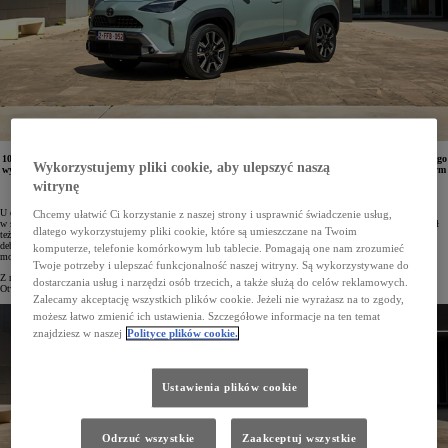
10-15 czerwca 2024 roku w salonach Toyoty odbędą się Dni Otwarte nowego Yarisa Cross. Podczas tego
Wykorzystujemy pliki cookie, aby ulepszyć naszą
wydarzenia można będzie przetestować bestsellerowy miejski crossover z nowym napędem hybrydowym
o mocy 130 KM, a także poznać zalety limitowanej wersji Premiere Edition. Na zainteresowanych
witrynę
czekają też atrakcyjne warunki finansowania.
U dilerów Toyoty debiutuje Yaris Cross z 2024 roku produkcji. Gama najchętniej wybieranego samochodu
Chcemy ułatwić Ci korzystanie z naszej strony i usprawnić świadczenie usług,
w segmencie B-SUV w Polsce została rozszerzona o nowy napęd hybrydowy o mocy 130 KM. Pojazd zyskał
dlatego wykorzystujemy pliki cookie, które są umieszczane na Twoim
też ulepszone systemy wsparcia kierowcy podczas jazdy i parkowania Toyota T-Mate. W Yarisie Cross
debiutują też nowe cyfrowe zegary i nowa wersja systemu multimedialnego Toyota Smart Connect®. Pełnię
komputerze, telefonie komórkowym lub tablecie. Pomagają one nam zrozumieć
możliwości auta prezentuje limitowana wersja specjalna Premiere Edition.
Twoje potrzeby i ulepszać funkcjonalność naszej witryny. Są wykorzystywane do
Z nowym Yarisem Cross można zapoznać się podczas trwających od 10 do 15 czerwca 2024 roku Dni
dostarczania usług i narzędzi osób trzecich, a także służą do celów reklamowych.
Otwartych.
Zalecamy akceptację wszystkich plików cookie. Jeżeli nie wyrażasz na to zgody,
możesz łatwo zmienić ich ustawienia. Szczegółowe informacje na ten temat
znajdziesz w naszej
Polityce plików cookie.
Ustawienia plików cookie
Odrzuć wszystkie
Zaakceptuj wszystkie