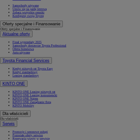
Samochody używane
Umów się na jazdę testową
Zobacz wszystkie cenniki
Konfiguruj swoją Toyotę
Oferty specjalne i Finansowanie
Oferty specjalne i Finansowanie
Aktualne oferty
Finał wyprzedaży 2025
Samochody dostawcze Toyota Professional
Oferta biznesowa
Auta używane
Toyota Financial Services
Kredyt niższych rat Toyota Easy
Kredyt standardowy
Leasing standardowy
KINTO ONE
KINTO ONE Leasing niższych rat
KINTO ONE Leasing konsumencki
KINTO ONE Najem
KINTO ONE Zarządzanie flotą
KINTO Mobility
Dla właścicieli
Dla właścicieli
Serwis
Promocje i sezonowe usługi
Pozostałe oferty serwisu
Rezerwacja wizyty w serwisie