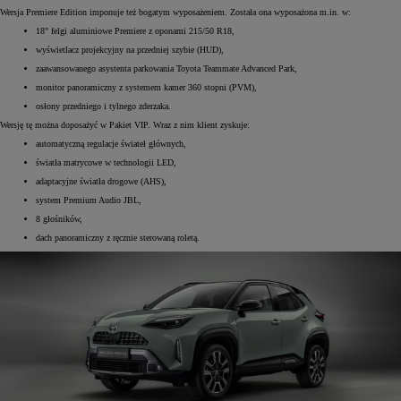
Wersja Premiere Edition imponuje też bogatym wyposażeniem. Została ona wyposażona m.in. w:
18" felgi aluminiowe Premiere z oponami 215/50 R18,
wyświetlacz projekcyjny na przedniej szybie (HUD),
zaawansowanego asystenta parkowania Toyota Teammate Advanced Park,
monitor panoramiczny z systemem kamer 360 stopni (PVM),
osłony przedniego i tylnego zderzaka.
Wersję tę można doposażyć w Pakiet VIP. Wraz z nim klient zyskuje:
automatyczną regulacje świateł głównych,
światła matrycowe w technologii LED,
adaptacyjne światła drogowe (AHS),
system Premium Audio JBL,
8 głośników,
dach panoramiczny z ręcznie sterowaną roletą.