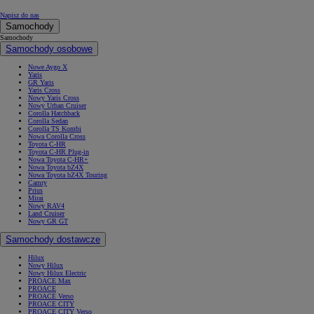
Napisz do nas
Samochody
Samochody
Samochody osobowe
Nowe Aygo X
Yaris
GR Yaris
Yaris Cross
Nowy Yaris Cross
Nowy Urban Cruiser
Corolla Hatchback
Corolla Sedan
Corolla TS Kombi
Nowa Corolla Cross
Toyota C-HR
Toyota C-HR Plug-in
Nowa Toyota C-HR+
Nowa Toyota bZ4X
Nowa Toyota bZ4X Touring
Camry
Prius
Mirai
Nowy RAV4
Land Cruiser
Nowy GR GT
Samochody dostawcze
Hilux
Nowy Hilux
Nowy Hilux Electric
PROACE Max
PROACE
PROACE Verso
PROACE CITY
PROACE CITY Verso