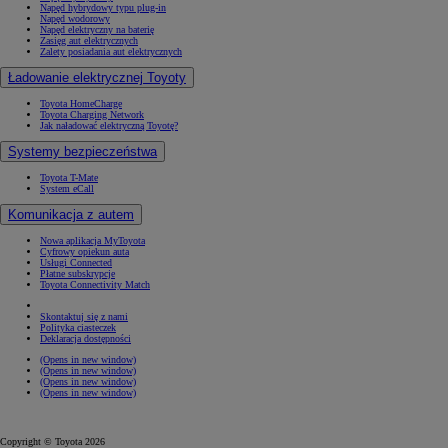
Napęd hybrydowy typu plug-in
Napęd wodorowy
Napęd elektryczny na baterię
Zasięg aut elektrycznych
Zalety posiadania aut elektrycznych
Ładowanie elektrycznej Toyoty
Toyota HomeCharge
Toyota Charging Network
Jak naładować elektryczną Toyotę?
Systemy bezpieczeństwa
Toyota T-Mate
System eCall
Komunikacja z autem
Nowa aplikacja MyToyota
Cyfrowy opiekun auta
Usługi Connected
Płatne subskrypcje
Toyota Connectivity Match
Skontaktuj się z nami
Polityka ciasteczek
Deklaracja dostępności
(Opens in new window)
(Opens in new window)
(Opens in new window)
(Opens in new window)
Copyright © Toyota 2026