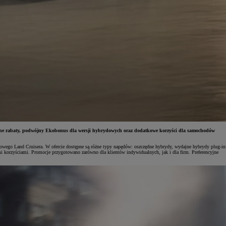
cyjne rabaty, podwójny Ekobonus dla wersji hybrydowych oraz dodatkowe korzyści dla samochodów
owego Land Cruisera. W ofercie dostępne są różne typy napędów: oszczędne hybrydy, wydajne hybrydy plug-in
 korzyściami. Promocje przygotowano zarówno dla klientów indywidualnych, jak i dla firm. Preferencyjne