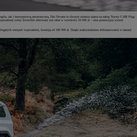
biegów, jak i bezstopniową automatyczną. Dni Otwarte to również ostatnia szansa na zakup Toyoty C-HR Plug-
yposażonej wersji Invincible oferowany jest rabat w wysokości 20 000 zł – cena promocyjna wynosi
e w bogatych wersjach wyposażenia, kosztują od 189 900 zł. Dzięki maksymalnemu dofinansowaniu w ramach