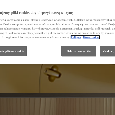
jemy pliki cookie, aby ulepszyć naszą witrynę
ć Ci korzystanie z naszej strony i usprawnić świadczenie usług, dlatego wykorzystujemy pliki co
na Twoim komputerze, telefonie komórkowym lub tablecie. Pomagają one nam zrozumieć Twoje 
cjonalność naszej witryny. Są wykorzystywane do dostarczania usług i narzędzi osób trzecich, a 
wych. Zalecamy akceptację wszystkich plików cookie. Jeżeli nie wyrażasz na to zgody, możesz 
a. Szczegółowe informacje na ten temat znajdziesz w naszej
Polityce plików cookie.
nia plików cookie
Odrzuć wszystkie
Zaakcept