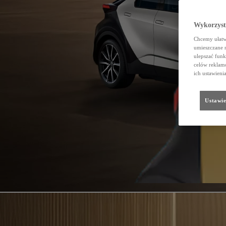
Wykorzystu
Chcemy ułatwi
umieszczane 
ulepszać funk
celów reklamo
ich ustawieni
Ustawie