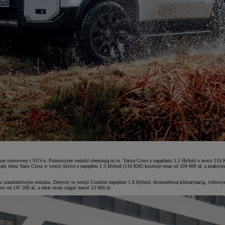
sze crossovery i SUV-y. Promocyjne cenniki obejmują m.in. Yarisa Cross z napędami 1.5 Hybrid o mocy 116
temu Yaris Cross w wersji Active z napędem 1.5 Hybrid (116 KM) kosztuje teraz od 104 600 zł, a maksymal
iż w standardowym cenniku. Dotyczy to wersji Comfort napędem 1.8 Hybrid, dwustrefową klimatyzacją, cyfrowy
t od 147 200 zł, a rabat może sięgać nawet 13 800 zł.