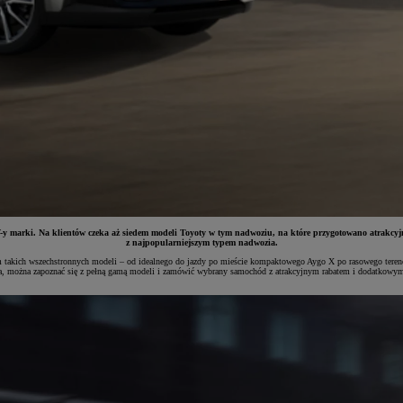
SUV-y marki. Na klientów czeka aż siedem modeli Toyoty w tym nadwoziu, na które przygotowano atrak
z najpopularniejszym typem nadwozia.
em takich wszechstronnych modeli – od idealnego do jazdy po mieście kompaktowego Aygo X po rasowego teren
aja, można zapoznać się z pełną gamą modeli i zamówić wybrany samochód z atrakcyjnym rabatem i dodatkowymi