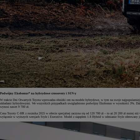
Podwójny Ekobonus* na hybrydowe crossovery i SUV-y
W trakcie Dni Otwartych Toyota wprowadza obniżki cen na modele hybrydowe, w tym na swoje najpopularniej
układami hybrydowymi. We wszystkich przypadkach uwzględniono podwójny Ekobonus w wysokości 3%. Dzięki 
wynosi nawet 9 700 zł.
Cena Toyoty C-HR z rocznika 2025 w ofercie specjalnej zaczyna się od 120 700 zł – to aż 20 200 zł mniej n
wyłącznie w wyższych wersjach Style i Executive. Model z napędem 1.8 Hybrid w odmianie Style oferowany jes