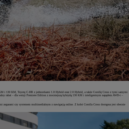
 KM i 130 KM, Toyotę C-HR z jednostkami 1.8 Hybrid oraz 2.0 Hybrid, a także Corollę Cross z tymi samymi
ny rabat – dla wersji Premiere Edition z mocniejszą hybrydą 130 KM i inteligentnym napędem AWD-i –
mi zegarami czy systemem multimedialnym z nawigacją online. Z kolei Corolla Cross dostępna jest obecnie