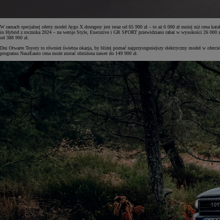
W ramach specjalnej oferty model Aygo X dostępny jest teraz od 65 900 zł – to aż 6 000 zł mniej niż cena k
in Hybrid z rocznika 2024 – na wersje Style, Executive i GR SPORT przewidziano rabat w wysokości 26 000 zł
od 388 900 zł.
Dni Otwarte Toyoty to również świetna okazja, by bliżej poznać najprzystępniejszy elektryczny model w ofe
programu NaszEauto cena może zostać obniżona nawet do 149 900 zł.