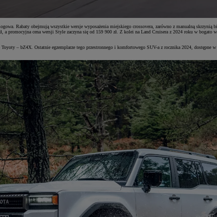
atalogowa. Rabaty obejmują wszystkie wersje wyposażenia miejskiego crossovera, zarówno z manualną skrzynią 
, a promocyjna cena wersji Style zaczyna się od 159 900 zł. Z kolei na Land Cruisera z 2024 roku w bogato w
rcie Toyoty – bZ4X. Ostatnie egzemplarze tego przestronnego i komfortowego SUV-a z rocznika 2024, dostępn