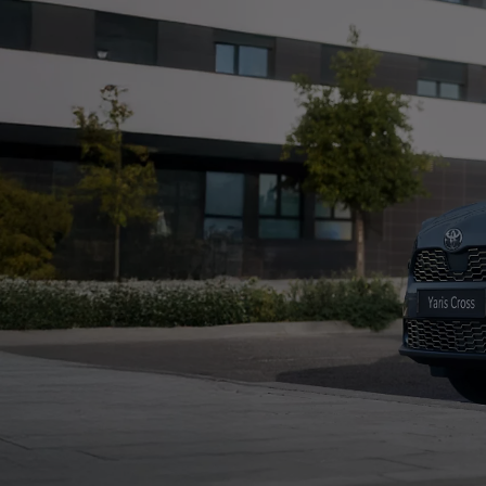
Od
105 300 zł
Corolla Hatchback
HYBRID