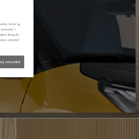
okie, które są
potrzeby i
także służą do
łatwo zmienić
uj wszystkie