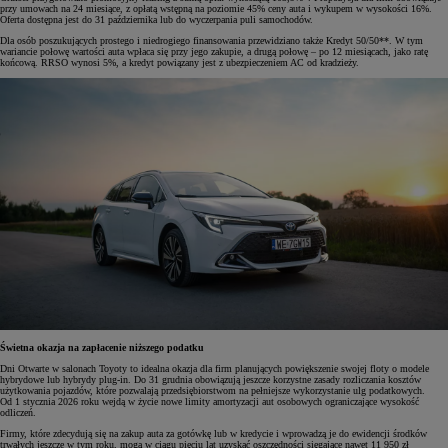
przy umowach na 24 miesiące, z opłatą wstępną na poziomie 45% ceny auta i wykupem w wysokości 16%.
Oferta dostępna jest do 31 października lub do wyczerpania puli samochodów.
Dla osób poszukujących prostego i niedrogiego finansowania przewidziano także Kredyt 50/50**. W tym
wariancie połowę wartości auta wpłaca się przy jego zakupie, a drugą połowę – po 12 miesiącach, jako ratę
końcową. RRSO wynosi 5%, a kredyt powiązany jest z ubezpieczeniem AC od kradzieży.
Świetna okazja na zapłacenie niższego podatku
Dni Otwarte w salonach Toyoty to idealna okazja dla firm planujących powiększenie swojej floty o modele
hybrydowe lub hybrydy plug-in. Do 31 grudnia obowiązują jeszcze korzystne zasady rozliczania kosztów
użytkowania pojazdów, które pozwalają przedsiębiorstwom na pełniejsze wykorzystanie ulg podatkowych.
Od 1 stycznia 2026 roku wejdą w życie nowe limity amortyzacji aut osobowych ograniczające wysokość
odliczeń.
Firmy, które zdecydują się na zakup auta za gotówkę lub w kredycie i wprowadzą je do ewidencji środków
trwałych jeszcze w tym roku, mogą w ciągu pięciu lat uzyskać oszczędności sięgające nawet 11 950 zł