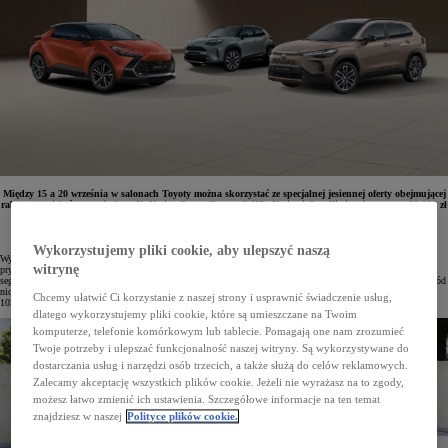
Między 15 a 20 września w salonach Toyoty można skorzystać ze specjalnej jesiennej oferty obejmującej
rabaty na niektóre wersje Aygo X, Yarisa Cross, Toyoty C-HR, Yarisa i Corolli sięgające nawet 29 000 zł
oraz korzystne formy finansowania. Dla przedsiębiorstw przygotowano dodatkowe udogodnienia
pozwalające wykorzystać obowiązujące do końca roku limity amortyzacji i tym samym zmniejszyć
wydatki związane z eksploatacją auta.
Wykorzystujemy pliki cookie, aby ulepszyć naszą
Wyjątkowa oferta jesienna podczas Dni Otwartych w salonach Toyoty jest dostępna zarówno dla osób
witrynę
prywatnych, jak i przedsiębiorców. Rabaty zostały zwiększone dla większości modeli niemal we wszystkich
segmentach, a dodatkowo dostępne są różnorodne opcje finansowania dostosowane do potrzeb klientów. Wśród
nich znajdują się m.in. KINTO One z niskimi miesięcznymi ratami, leasing promocyjny z niską sumą opłat
Chcemy ułatwić Ci korzystanie z naszej strony i usprawnić świadczenie usług,
103,9% oraz kredyt 50/50.
dlatego wykorzystujemy pliki cookie, które są umieszczane na Twoim
komputerze, telefonie komórkowym lub tablecie. Pomagają one nam zrozumieć
Twoje potrzeby i ulepszać funkcjonalność naszej witryny. Są wykorzystywane do
dostarczania usług i narzędzi osób trzecich, a także służą do celów reklamowych.
Zalecamy akceptację wszystkich plików cookie. Jeżeli nie wyrażasz na to zgody,
możesz łatwo zmienić ich ustawienia. Szczegółowe informacje na ten temat
znajdziesz w naszej
Polityce plików cookie.