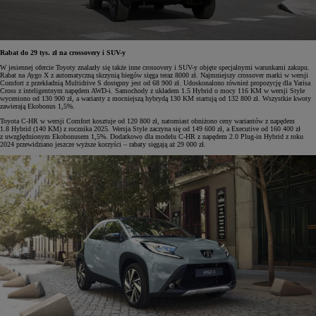
Rabat do 29 tys. zł na crossovery i SUV-y
W jesiennej ofercie Toyoty znalazły się także inne crossovery i SUV-y objęte specjalnymi warunkami zakupu.
Rabat na Aygo X z automatyczną skrzynią biegów sięga teraz 8000 zł. Najmniejszy crossover marki w wersji
Comfort z przekładnią Multidrive S dostępny jest od 68 900 zł. Udoskonalono również propozycję dla Yarisa
Cross z inteligentnym napędem AWD-i. Samochody z układem 1.5 Hybrid o mocy 116 KM w wersji Style
wyceniono od 130 900 zł, a warianty z mocniejszą hybrydą 130 KM startują od 132 800 zł. Wszystkie kwoty
zawierają Ekobonus 1,5%.
Toyota C-HR w wersji Comfort kosztuje od 120 800 zł, natomiast obniżono ceny wariantów z napędem
1.8 Hybrid (140 KM) z rocznika 2025. Wersja Style zaczyna się od 149 600 zł, a Executive od 160 400 zł
z uwzględnionym Ekobonusem 1,5%. Dodatkowo dla modelu C-HR z napędem 2.0 Plug-in Hybrid z roku
2024 przewidziano jeszcze wyższe korzyści – rabaty sięgają aż 29 000 zł.