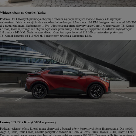
Większe rabaty na Corollę i Yarisa
Podczas Dni Otwartych promocja obejmuje również najpopularniejsze modele Toyoty z klasycznymi
nadwoziami. Yaris w wersji Style z napędem hybrydowym 1.5 o mocy 116 KM dostępny jest teraz od 103 300
zł z uwzględnionym Ekobonusem 1,5%. Udoskonalona oferta dotyczy także Corolli w nadwoziach TS Kombi
i Sedan, które są szczególnie chętnie wybierane przez firmy. Obie wersje napędzane są układem hybrydowym
1.8 o mocy 140 KM. Sedan w specyfikacji Comfort wyceniono od 118 100 zł, natomiast praktyczne
TS Kombi kosztuje od 119 000 zł. Podane ceny zawierają Ekobonus 1,5%.
Leasing 103,9% i Kredyt 50/50 w promocji
Podczas jesiennej oferty klienci mogą skorzystać z bogatej oferty korzystnych form finansowania. Dla modeli
Aygo X, Yaris, Yaris Cross, Corolla (wszystkie nadwozia), Corolla Cross, Prius, Toyota C-HR, RAV4 i Land
Cruiser przygotowano promocyjny leasing z sumą opłat wynoszącą 103,9%*. Propozycja dla firm obowiązuje