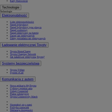
Karty Ratownicze
Technologie
Technologie
Elektromobilność
Lider elektromobilności
Napęd hybrydowy
Napęd hybrydowy typu plug-in
Napęd wodorowy
Napęd elektryczny na baterię
Zasięg aut elektrycznych
Zalety posiadania aut elektrycznych
Ładowanie elektrycznej Toyoty
Toyota HomeCharge
Toyota Charging Network
Jak naładować elektryczną Toyotę?
Systemy bezpieczeństwa
Toyota T-Mate
System eCall
Komunikacja z autem
Nowa aplikacja MyToyota
Cyfrowy opiekun auta
Usługi Connected
Płatne subskrypcje
Toyota Connectivity Match
Skontaktuj się z nami
Polityka ciasteczek
Deklaracja dostępności