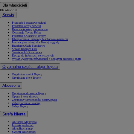
Dla właścicieli
Dla właścicieli
Serwis
Promocje i sezonowe usługi
Pozostałe oferty serwisu
Rezerwacja wizyty w serwisie
Gwarancja Toyota Relax
Pozostałe Gwarancje Toyoty
Ubezpieczenia i naprawy blacharsko-lakiernicze
Innowacyjne usługi dla Twojej wygody
Bezpłatne Akcje Serwisowe
Serwis Dobrych Cen
Serwis w ASO się opłaca
Dostęp do informacji serwisowych
Wykaz wydanych zaświadczeń o odbytym szkoleniu (pdf)
Oryginalne części i oleje Toyota
Oryginalne części Toyoty
Oryginalne oleje Toyoty
Akcesoria
Oryginalne akcesoria Toyoty
Opony i koła zimowe
Zabudowy samochodów dostawczych
Zabezpieczenia i alarmy
Sklep Toyoty
Strefa klienta
Aplikacja MyToyota
Instrukcje obsługi
Aktualizacja map
System Bluetooth®