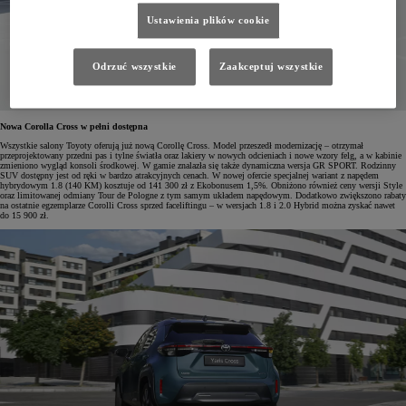
Ustawienia plików cookie
Odrzuć wszystkie
Zaakceptuj wszystkie
Nowa Corolla Cross w pełni dostępna
Wszystkie salony Toyoty oferują już nową Corollę Cross. Model przeszedł modernizację – otrzymał
przeprojektowany przedni pas i tylne światła oraz lakiery w nowych odcieniach i nowe wzory felg, a w kabinie
zmieniono wygląd konsoli środkowej. W gamie znalazła się także dynamiczna wersja GR SPORT. Rodzinny
SUV dostępny jest od ręki w bardzo atrakcyjnych cenach. W nowej ofercie specjalnej wariant z napędem
hybrydowym 1.8 (140 KM) kosztuje od 141 300 zł z Ekobonusem 1,5%. Obniżono również ceny wersji Style
oraz limitowanej odmiany Tour de Pologne z tym samym układem napędowym. Dodatkowo zwiększono rabaty
na ostatnie egzemplarze Corolli Cross sprzed faceliftingu – w wersjach 1.8 i 2.0 Hybrid można zyskać nawet
do 15 900 zł.