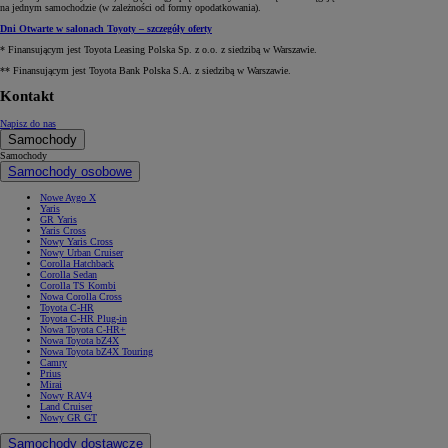
na jednym samochodzie (w zależności od formy opodatkowania).
Dni Otwarte w salonach Toyoty – szczegóły oferty
* Finansującym jest Toyota Leasing Polska Sp. z o.o. z siedzibą w Warszawie.
** Finansującym jest Toyota Bank Polska S.A. z siedzibą w Warszawie.
Kontakt
Napisz do nas
Samochody
Samochody
Samochody osobowe
Nowe Aygo X
Yaris
GR Yaris
Yaris Cross
Nowy Yaris Cross
Nowy Urban Cruiser
Corolla Hatchback
Corolla Sedan
Corolla TS Kombi
Nowa Corolla Cross
Toyota C-HR
Toyota C-HR Plug-in
Nowa Toyota C-HR+
Nowa Toyota bZ4X
Nowa Toyota bZ4X Touring
Camry
Prius
Mirai
Nowy RAV4
Land Cruiser
Nowy GR GT
Samochody dostawcze