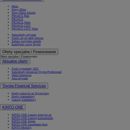
Hilux
Nowy Hilux
Nowy Hilux Electric
PROACE Max
PROACE
PROACE Verso
PROACE CITY
PROACE CITY Verso
Samochody używane
Umów się na jazdę testową
Zobacz wszystkie cenniki
Konfiguruj swoją Toyotę
Oferty specjalne i Finansowanie
Oferty specjalne i Finansowanie
Aktualne oferty
Finał wyprzedaży 2025
Samochody dostawcze Toyota Professional
Oferta biznesowa
Auta używane
Toyota Financial Services
Kredyt niższych rat Toyota Easy
Kredyt standardowy
Leasing standardowy
KINTO ONE
KINTO ONE Leasing niższych rat
KINTO ONE Leasing konsumencki
KINTO ONE Najem
KINTO ONE Zarządzanie flotą
KINTO Mobility