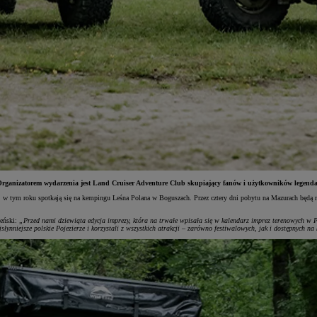
. Organizatorem wydarzenia jest Land Cruiser Adventure Club skupiający fanów i użytkowników legend
, w tym roku spotkają się na kempingu Leśna Polana w Boguszach. Przez cztery dni pobytu na Mazurach będą m
deński:
„Przed nami dziewiąta edycja imprezy, która na trwałe wpisała się w kalendarz imprez terenowych w Po
słynniejsze polskie Pojezierze i korzystali z wszystkich atrakcji – zarówno festiwalowych, jak i dostępnych 