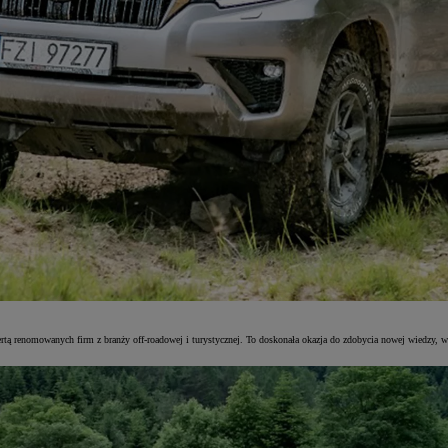
 ofertą renomowanych firm z branży off-roadowej i turystycznej. To doskonała okazja do zdobycia nowej wiedz