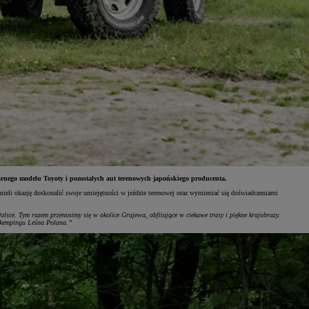
arnego modelu Toyoty i pozostałych aut terenowych japońskiego producenta.
ieli okazję doskonalić swoje umiejętności w jeździe terenowej oraz wymieniać się doświadczeniami
lsce. Tym razem przenosimy się w okolice Grajewa, obfitujące w ciekawe trasy i piękne krajobrazy.
na kempingu Leśna Polana.”