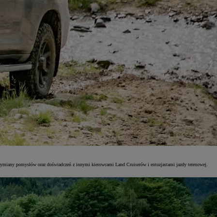
y, wymiany pomysłów oraz doświadczeń z innymi kierowcami Land Cruiserów i entuzjastami jazdy terenowej.