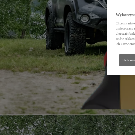
Wykorzystu
Chcemy ułatwi
umieszczane 
ulepszać funk
celów reklamo
ich ustawieni
Ustawie