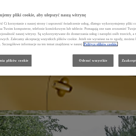
jemy pliki cookie, aby ulepszyć naszą witrynę
ć Ci korzystanie z naszej strony i usprawnić świadczenie usług, dlatego wykorzystujemy pliki co
na Twoim komputerze, telefonie komórkowym lub tablecie. Pomagają one nam zrozumieć Twoje 
cjonalność naszej witryny. Są wykorzystywane do dostarczania usług i narzędzi osób trzecich, a 
wych. Zalecamy akceptację wszystkich plików cookie. Jeżeli nie wyrażasz na to zgody, możesz 
a. Szczegółowe informacje na ten temat znajdziesz w naszej
Polityce plików cookie.
nia plików cookie
Odrzuć wszystkie
Zaakcept