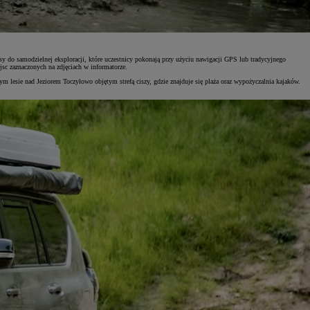
sy do samodzielnej eksploracji, które uczestnicy pokonają przy użyciu nawigacji GPS lub tradycyjnego
sc zaznaczonych na zdjęciach w informatorze.
ym lesie nad Jeziorem Toczyłowo objętym strefą ciszy, gdzie znajduje się plaża oraz wypożyczalnia kajaków.