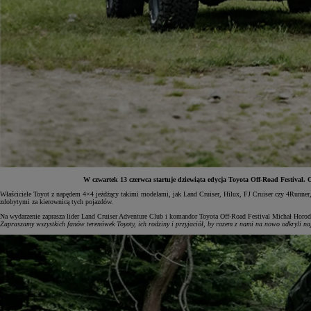
W czwartek 13 czerwca startuje dziewiąta edycja Toyota Off-Road Festival
Właściciele Toyot z napędem 4×4 jeżdżący takimi modelami, jak Land Cruiser, Hilux, FJ Cruiser czy 4Runner
zdobytymi za kierownicą tych pojazdów.
Od
81 900 zł
Na wydarzenie zaprasza lider Land Cruiser Adventure Club
i komandor Toyota Off-Road Festival Michał Horo
Zapraszamy wszystkich fanów terenówek Toyoty, ich rodziny i przyjaciół, by razem z nami na nowo odkryli naj
Yaris Cross
HYBRID