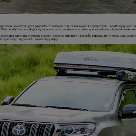
wycieczki prowadzone przez pasjonatów z uznanych firm off-roadowych i turystycznych. Ponadto będą także tra
Podczas gdy kierowca skupia się na prowadzeniu, pasażerowie uczestniczą w nawigowaniu i poszukiwaniu miej
ci, nocne kino letnie oraz wieczorne biesiady. Kemping zajmujący 6 hektarów położony jest w urokliwym sosnow
ch najnowszych wyprawach i zaprezentują slajdy.