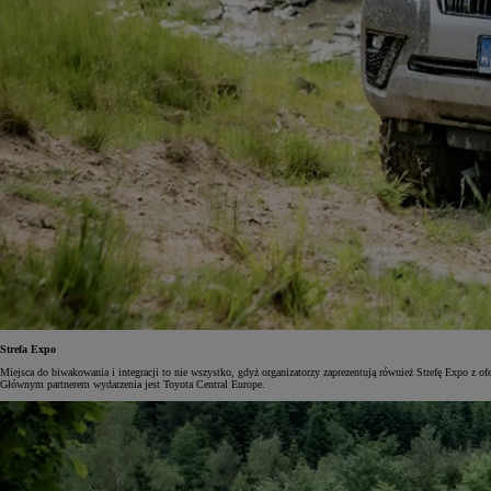
Strefa Expo
Miejsca do biwakowania i integracji to nie wszystko, gdyż organizatorzy zaprezentują również Strefę Expo z
Głównym partnerem wydarzenia jest Toyota Central Europe.