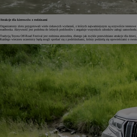
Atrakcje dla kierowców z rodzinami
Organizatorzy zlotu przygotowali wiele ciekawych wydarzeń, z których najważniejszym są oczywiście terenowe 
roadbooka. Aktywność jest podobna do leśnych podchodów i angażuje wszystkich członków załogi samochodu. 
Tradycją Toyota Off-Road Festival jest rodzinna atmosfera, dlatego jak zwykle przewidziano atrakcje dla dzie
Każdego wieczoru uczestnicy będą mogli spotkać się z podróżnikami, którzy podzielą się opowieściami o swoi