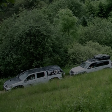
Od
105 300 zł
Corolla Hatchback
HYBRID