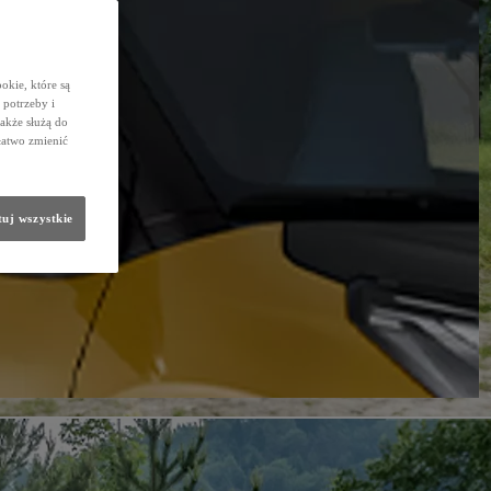
okie, które są
potrzeby i
także służą do
łatwo zmienić
uj wszystkie