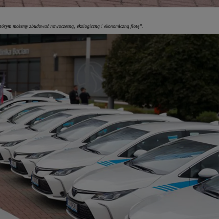
z którym możemy zbudować nowoczesną, ekologiczną i ekonomiczną flotę”.