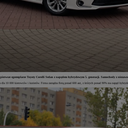
ły pierwsze egzemplarze Toyoty Corolli Sedan z napędem hybrydowym 5. generacji. Samochody z niez
nia dla 10 000 kierowców i kurierów. Firma zarządza flotą ponad 600 aut, z których ponad 90% ma napęd hybry