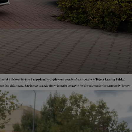
awodnymi i niskoemisyjnymi napędami hybrydowymi zostały sfinansowane w Toyota Leasing Polska.
dowy lub elektryczny. Zgodnie ze strategią firmy do parku dołączyły kolejne niskoemisyjne samochody Toyoty.