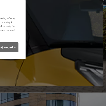
okie, które są
potrzeby i
także służą do
łatwo zmienić
uj wszystkie