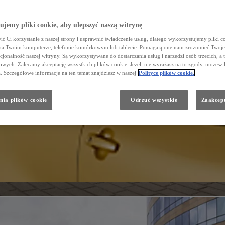
jemy pliki cookie, aby ulepszyć naszą witrynę
ć Ci korzystanie z naszej strony i usprawnić świadczenie usług, dlatego wykorzystujemy pliki co
na Twoim komputerze, telefonie komórkowym lub tablecie. Pomagają one nam zrozumieć Twoje 
cjonalność naszej witryny. Są wykorzystywane do dostarczania usług i narzędzi osób trzecich, a 
wych. Zalecamy akceptację wszystkich plików cookie. Jeżeli nie wyrażasz na to zgody, możesz 
a. Szczegółowe informacje na ten temat znajdziesz w naszej
Polityce plików cookie.
nia plików cookie
Odrzuć wszystkie
Zaakcept