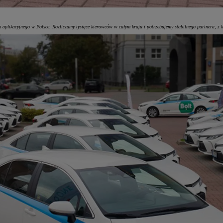
ra aplikacyjnego w Polsce. Rozliczamy tysiące kierowców w całym kraju i potrzebujemy stabilnego partnera, 