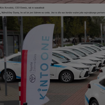
Kris Kowalski, CEO Eternis, tak to uzasadniał:
„Wybraliśmy Toyotę, bo od lat jest liderem na rynku. Jest to dla nas bardzo ważne jako największego partne