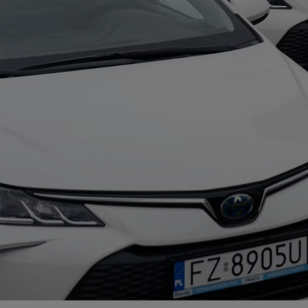
Od
105 300 zł
Corolla Hatchback
HYBRID