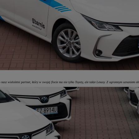
nasz wieloletni partner, który w swojej flocie ma nie tylko Toyoty, ale także Lexusy. Z ogromnym uznaniem 