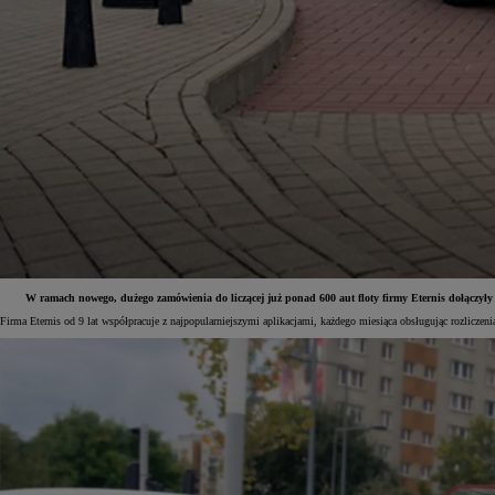
W ramach nowego, dużego zamówienia do liczącej już ponad 600 aut floty firmy Eternis dołączy
Firma Eternis od 9 lat współpracuje z najpopularniejszymi aplikacjami, każdego miesiąca obsługując rozlicze
Od
81 900 zł
Yaris Cross
HYBRID