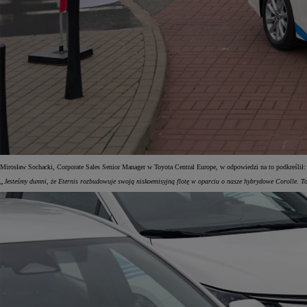
Mirosław Sochacki, Corporate Sales Senior Manager w Toyota Central Europe, w odpowiedzi na to podkreślił:
„Jesteśmy dumni, że Eternis rozbudowuje swoją niskoemisyjną flotę w oparciu o nasze hybrydowe Corolle. To 