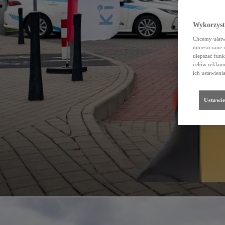
Wykorzystu
Chcemy ułatwi
umieszczane 
ulepszać funk
celów reklamo
ich ustawieni
Ustawie