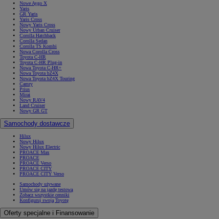
Nowe Aygo X
Yaris
GR Yaris
Yaris Cross
Nowy Yaris Cross
Nowy Urban Cruiser
Corolla Hatchback
Corolla Sedan
Corolla TS Kombi
Nowa Corolla Cross
Toyota C-HR
Toyota C-HR Plug-in
Nowa Toyota C-HR+
Nowa Toyota bZ4X
Nowa Toyota bZ4X Touring
Camry
Prius
Mirai
Nowy RAV4
Land Cruiser
Nowy GR GT
Samochody dostawcze
Hilux
Nowy Hilux
Nowy Hilux Electric
PROACE Max
PROACE
PROACE Verso
PROACE CITY
PROACE CITY Verso
Samochody używane
Umów się na jazdę testową
Zobacz wszystkie cenniki
Konfiguruj swoją Toyotę
Oferty specjalne i Finansowanie