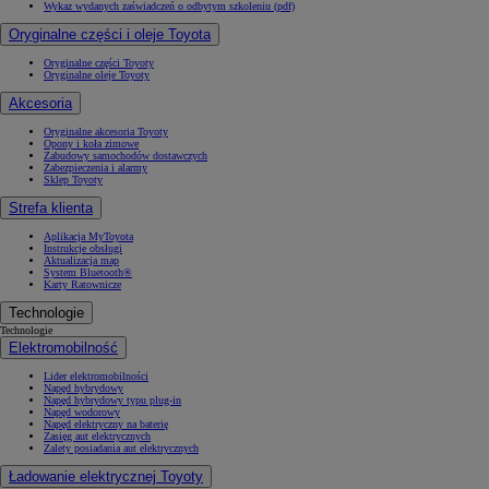
Wykaz wydanych zaświadczeń o odbytym szkoleniu (pdf)
Oryginalne części i oleje Toyota
Oryginalne części Toyoty
Oryginalne oleje Toyoty
Akcesoria
Oryginalne akcesoria Toyoty
Opony i koła zimowe
Zabudowy samochodów dostawczych
Zabezpieczenia i alarmy
Sklep Toyoty
Strefa klienta
Aplikacja MyToyota
Instrukcje obsługi
Aktualizacja map
System Bluetooth®
Karty Ratownicze
Technologie
Technologie
Elektromobilność
Lider elektromobilności
Napęd hybrydowy
Napęd hybrydowy typu plug-in
Napęd wodorowy
Napęd elektryczny na baterię
Zasięg aut elektrycznych
Zalety posiadania aut elektrycznych
Ładowanie elektrycznej Toyoty