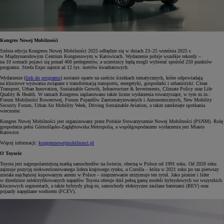
Kongres Nowej Mobilności
Szósta edycja Kongresu Nowej Mobilności 2025 odbędzie się w dniach 23–25 września 2025 r.
w Międzynarodowym Centrum Kongresowym w Katowicach. Wydarzenie pobije wszelkie rekordy –
na 10 scenach pojawi się ponad 400 prelegentów, a uczestnicy będą mogli wybierać spośród 250 punktów
programu. Strefa Expo zajmie aż 12 tys. metrów kwadratowych.
Wydarzenie (
link do programu
) zostanie oparte na sześciu ścieżkach tematycznych, które odpowiadają
na kluczowe wyzwania związane z transformacją transportu, energetyki, gospodarki i urbanistyki: Clean
Transport, Urban Innovation, Sustainable Growth, Infrastructure & Investments, Climate Policy oraz Life
Quality & Health. W ramach Kongresu zaplanowano także liczne wydarzenia towarzyszące, w tym m.in.:
Forum Mobilności Rowerowej, Forum Pojazdów Zautomatyzowanych i Autonomicznych, New Mobility
Security Forum, Urban Air Mobility Week, Driving Sustainable Aviation, a także zamknięte spotkania
wieczorne.
Kongres Nowej Mobilności jest organizowany przez Polskie Stowarzyszenie Nowej Mobilności (PSNM). Rolę
gospodarza pełni Górnośląsko-Zagłębiowska Metropolia, a współgospodarzem wydarzenia jest Miasto
Katowice.
Więcej informacji:
kongresnowejmobilnosci.pl
O Toyocie
Toyota jest najpopularniejszą marką samochodów na świecie, obecną w Polsce od 1991 roku. Od 2020 roku
zajmuje pozycję niekwestionowanego lidera krajowego rynku, a Corolla – która w 2021 roku po raz pierwszy
została najchętniej kupowanym autem w Polsce – nieprzerwanie utrzymuje ten tytuł. Jako pionier i lider
w dziedzinie zelektryfikowanych napędów Toyota oferuje dziś pełną gamę modeli hybrydowych we wszystkich
kluczowych segmentach, a także hybrydy plug-in, samochody elektryczne zasilane bateriami (BEV) oraz
pojazdy napędzane wodorem (FCEV).