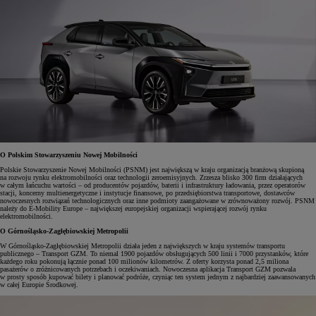
O Polskim Stowarzyszeniu Nowej Mobilności
Polskie Stowarzyszenie Nowej Mobilności (PSNM) jest największą w kraju organizacją branżową skupioną
na rozwoju rynku elektromobilności oraz technologii zeroemisyjnych. Zrzesza blisko 300 firm działających
w całym łańcuchu wartości – od producentów pojazdów, baterii i infrastruktury ładowania, przez operatorów
stacji, koncerny multienergetyczne i instytucje finansowe, po przedsiębiorstwa transportowe, dostawców
nowoczesnych rozwiązań technologicznych oraz inne podmioty zaangażowane w zrównoważony rozwój. PSNM
należy do E-Mobility Europe – największej europejskiej organizacji wspierającej rozwój rynku
elektromobilności.
O Górnośląsko-Zagłębiowskiej Metropolii
W Górnośląsko-Zagłębiowskiej Metropolii działa jeden z największych w kraju systemów transportu
publicznego – Transport GZM. To niemal 1900 pojazdów obsługujących 500 linii i 7000 przystanków, które
każdego roku pokonują łącznie ponad 100 milionów kilometrów. Z oferty korzysta ponad 2,5 miliona
pasażerów o zróżnicowanych potrzebach i oczekiwaniach. Nowoczesna aplikacja Transport GZM pozwala
w prosty sposób kupować bilety i planować podróże, czyniąc ten system jednym z najbardziej zaawansowanych
w całej Europie Środkowej.