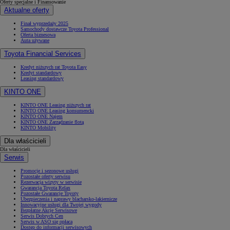
Oferty specjalne i Finansowanie
Aktualne oferty
Finał wyprzedaży 2025
Samochody dostawcze Toyota Professional
Oferta biznesowa
Auta używane
Toyota Financial Services
Kredyt niższych rat Toyota Easy
Kredyt standardowy
Leasing standardowy
KINTO ONE
KINTO ONE Leasing niższych rat
KINTO ONE Leasing konsumencki
KINTO ONE Najem
KINTO ONE Zarządzanie flotą
KINTO Mobility
Dla właścicieli
Dla właścicieli
Serwis
Promocje i sezonowe usługi
Pozostałe oferty serwisu
Rezerwacja wizyty w serwisie
Gwarancja Toyota Relax
Pozostałe Gwarancje Toyoty
Ubezpieczenia i naprawy blacharsko-lakiernicze
Innowacyjne usługi dla Twojej wygody
Bezpłatne Akcje Serwisowe
Serwis Dobrych Cen
Serwis w ASO się opłaca
Dostęp do informacji serwisowych