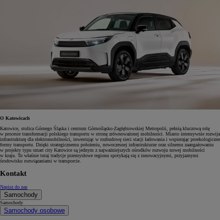
O Katowicach
Katowice, stolica Górnego Śląska i centrum Górnośląsko-Zagłębiowskiej Metropolii, pełnią kluczową rolę
w procesie transformacji polskiego transportu w stronę zrównoważonej mobilności. Miasto intensywnie rozwija
infrastrukturę dla elektromobilności, inwestując w rozbudowę sieci stacji ładowania i wspierając proekologiczne
formy transportu. Dzięki strategicznemu położeniu, nowoczesnej infrastrukturze oraz silnemu zaangażowaniu
w projekty typu smart city Katowice są jednym z najważniejszych ośrodków rozwoju nowej mobilności
w kraju. To właśnie tutaj tradycje przemysłowe regionu spotykają się z innowacyjnymi, przyjaznymi
środowisku rozwiązaniami w transporcie.
Kontakt
Napisz do nas
Samochody
Samochody
Samochody osobowe