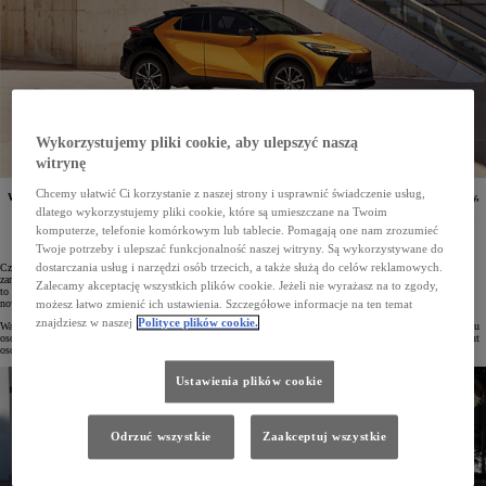
Wykorzystujemy pliki cookie, aby ulepszyć naszą
witrynę
Chcemy ułatwić Ci korzystanie z naszej strony i usprawnić świadczenie usług,
W styczniu 2024 roku w Polsce zarejestrowano 10 341 samochodów osobowych i dostawczych Toyoty,
o 24% więcej niż w tym samym okresie roku ubiegłego. Toyota zajęła czołową pozycję zarówno
dlatego wykorzystujemy pliki cookie, które są umieszczane na Twoim
na rynku flotowym, jak i wśród klientów indywidualnych. Najpopularniejszym modelem w Polsce
komputerze, telefonie komórkowym lub tablecie. Pomagają one nam zrozumieć
pozostaje Corolla. Modele Aygo X, Yaris, Yaris Cross, Corolla, Toyota C-HR i Camry są liderami
w swoich segmentach.
Twoje potrzeby i ulepszać funkcjonalność naszej witryny. Są wykorzystywane do
dostarczania usług i narzędzi osób trzecich, a także służą do celów reklamowych.
Czwarty rok z rzędu Toyota rozpoczyna jako lider polskiego rynku motoryzacyjnego. W styczniu br.
zarejestrowano 10 341 samochodów osobowych i dostawczych marki. Jest to wynik o 24% lepszy niż miało
Zalecamy akceptację wszystkich plików cookie. Jeżeli nie wyrażasz na to zgody,
to miejsce w pierwszym miesiącu ubiegłego roku. Udział marki w rynku wzrósł do 21,8%. Obecnie co piąte
nowe auto, które wyjeżdża na polskie drogi, to właśnie Toyota.
możesz łatwo zmienić ich ustawienia. Szczegółowe informacje na ten temat
znajdziesz w naszej
Polityce plików cookie.
Warto podkreślić, że Toyota dominuje zarówno wśród klientów indywidualnych, jak i wśród firm. W styczniu
osoby prywatne zarejestrowały 3309 pojazdów marki (22% wzrostu), a do klientów flotowych trafiło 7032 aut
osobowych i dostawczych (25% wzrostu).
Ustawienia plików cookie
Odrzuć wszystkie
Zaakceptuj wszystkie