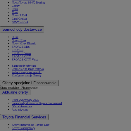
Nowa Toyota bZ4X Touring
Camry
Prius
Mirai
Nowy RAV4
Land Cruiser
Nowy GR GT
Samochody dostawcze
Hilux
Nowy Hilux
Nowy Hilux Electric
PROACE Max
PROACE
PROACE Verso
PROACE CITY
PROACE CITY Verso
Samochody używane
Umów się na jazdę testową
Zobacz wszystkie cenniki
Konfiguruj swoją Toyotę
Oferty specjalne i Finansowanie
Oferty specjalne i Finansowanie
Aktualne oferty
Finał wyprzedaży 2025
Samochody dostawcze Toyota Professional
Oferta biznesowa
Auta używane
Toyota Financial Services
Kredyt niższych rat Toyota Easy
Kredyt standardowy