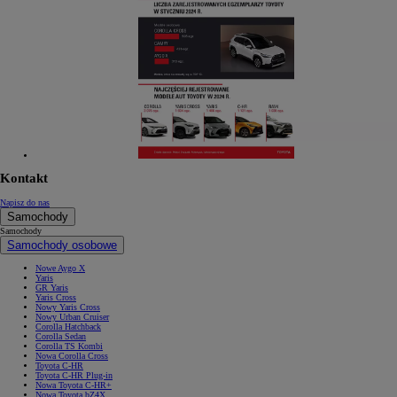
Kontakt
Napisz do nas
Samochody
Samochody
Samochody osobowe
Nowe Aygo X
Yaris
GR Yaris
Yaris Cross
Nowy Yaris Cross
Nowy Urban Cruiser
Corolla Hatchback
Corolla Sedan
Corolla TS Kombi
Nowa Corolla Cross
Toyota C-HR
Toyota C-HR Plug-in
Nowa Toyota C-HR+
Nowa Toyota bZ4X