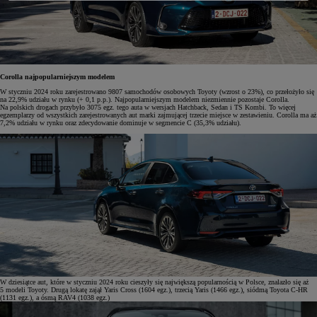
Corolla najpopularniejszym modelem
W styczniu 2024 roku zarejestrowano 9807 samochodów osobowych Toyoty (wzrost o 23%), co przełożyło się
na 22,9% udziału w rynku (+ 0,1 p.p.). Najpopularniejszym modelem niezmiennie pozostaje Corolla.
Na polskich drogach przybyło 3075 egz. tego auta w wersjach Hatchback, Sedan i TS Kombi. To więcej
egzemplarzy od wszystkich zarejestrowanych aut marki zajmującej trzecie miejsce w zestawieniu. Corolla ma aż
7,2% udziału w rynku oraz zdecydowanie dominuje w segmencie C (35,3% udziału).
W dziesiątce aut, które w styczniu 2024 roku cieszyły się największą popularnością w Polsce, znalazło się aż
5 modeli Toyoty. Drugą lokatę zajął Yaris Cross (1604 egz.), trzecią Yaris (1466 egz.), siódmą Toyota C-HR
(1131 egz.), a ósmą RAV4 (1038 egz.)