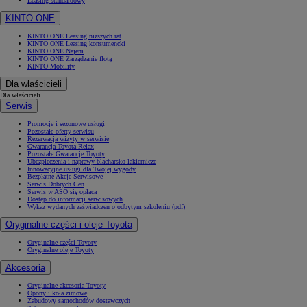
Leasing standardowy
KINTO ONE
KINTO ONE Leasing niższych rat
KINTO ONE Leasing konsumencki
KINTO ONE Najem
KINTO ONE Zarządzanie flotą
KINTO Mobility
Dla właścicieli
Dla właścicieli
Serwis
Promocje i sezonowe usługi
Pozostałe oferty serwisu
Rezerwacja wizyty w serwisie
Gwarancja Toyota Relax
Pozostałe Gwarancje Toyoty
Ubezpieczenia i naprawy blacharsko-lakiernicze
Innowacyjne usługi dla Twojej wygody
Bezpłatne Akcje Serwisowe
Serwis Dobrych Cen
Serwis w ASO się opłaca
Dostęp do informacji serwisowych
Wykaz wydanych zaświadczeń o odbytym szkoleniu (pdf)
Oryginalne części i oleje Toyota
Oryginalne części Toyoty
Oryginalne oleje Toyoty
Akcesoria
Oryginalne akcesoria Toyoty
Opony i koła zimowe
Zabudowy samochodów dostawczych