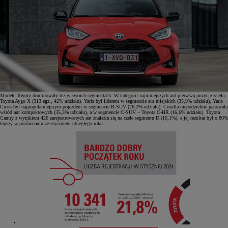
Modele Toyoty dominowały też w swoich segmentach. W kategorii najmniejszych aut pierwszą pozycję zajęła
Toyota Aygo X (313 egz., 42% udziału). Yaris był liderem w segmencie aut miejskich (35,9% udziału), Yaris
Cross był najpopularniejszym pojazdem w segmencie B-SUV (26,2% udziału), Corolla niepodzielnie panowała
wśród aut kompaktowych (35,3% udziału), a w segmencie C-SUV – Toyota C-HR (16,6% udziału). Toyota
Camry z wynikiem 426 zarejestrowanych aut znalazła się na czele segmentu D (16,1%), a jej rezultat był o 80%
lepszy w porównaniu ze styczniem ubiegłego roku.