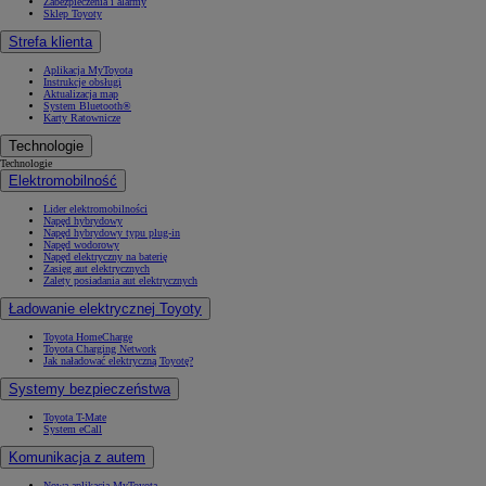
Zabezpieczenia i alarmy
Sklep Toyoty
Strefa klienta
Aplikacja MyToyota
Instrukcje obsługi
Aktualizacja map
System Bluetooth®
Karty Ratownicze
Technologie
Technologie
Elektromobilność
Lider elektromobilności
Napęd hybrydowy
Napęd hybrydowy typu plug-in
Napęd wodorowy
Napęd elektryczny na baterię
Zasięg aut elektrycznych
Zalety posiadania aut elektrycznych
Ładowanie elektrycznej Toyoty
Toyota HomeCharge
Toyota Charging Network
Jak naładować elektryczną Toyotę?
Systemy bezpieczeństwa
Toyota T-Mate
System eCall
Komunikacja z autem
Nowa aplikacja MyToyota