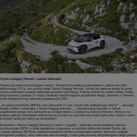
Toyota Charging Network i szybkie ładowanie
Wyprawa po malowniczych drogach Austrii i Słowenii była okazją do sprawdzenia w praktyce nie tylko
elektrycznego SUV-a, lecz również usługi Toyota Charging Network. System ten zapewnia dostęp do ponad
miliona publicznych punktów ładowania na terenie całej Europy. Podczas podróży po Austrii Arkady Fiedler
mógł korzystać z przeszło 31 tysięcy lokalizacji umożliwiających uzupełnienie energii, natomiast w Słowenii
liczba dostępnych stacji ładowania przekracza już 2300.
„W sumie przejechałem 2889 km, auto ładowałem 15 razy, czasem tylko podładowując baterię”
– opowiada
Arkady Fiedler o korzystaniu z Toyota Charging Network. –
„Najciekawszym miejscem, w którym
uzupełniałem energię, była ładowarka na Großglocknerze z widokiem na lodowiec Pasterze. Pierwszy raz
podczas podróży samochodem elektrycznym po Europie nie zawiodła mnie żadna ładowarka i byłem w stanie
uruchomić każdą przy której się zatrzymałem”.
Korzystanie z Toyota Charging Network jest proste i wygodne – ładowanie można uruchomić zarówno
za pomocą karty RFID, w którą standardowo wyposażone są wszystkie elektryczne modele Toyoty, jak
i poprzez aplikację MyToyota. Aplikacja umożliwia szybkie wyszukiwanie punktów ładowania, podgląd
dostępności przyłączy, mocy ładowania oraz cen energii, a także pełną kontrolę nad przebiegiem całego procesu.