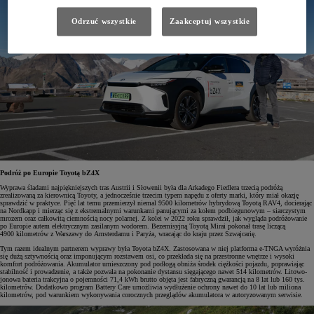
Odrzuć wszystkie
Zaakceptuj wszystkie
Podróż po Europie Toyotą bZ4X
Wyprawa śladami najpiękniejszych tras Austrii i Słowenii była dla Arkadego Fiedlera trzecią podróżą
zrealizowaną za kierownicą Toyoty, a jednocześnie trzecim typem napędu z oferty marki, który miał okazję
sprawdzić w praktyce. Pięć lat temu przemierzył niemal 9500 kilometrów hybrydową Toyotą RAV4, docierając
na Nordkapp i mierząc się z ekstremalnymi warunkami panującymi za kołem podbiegunowym – siarczystym
mrozem oraz całkowitą ciemnością nocy polarnej. Z kolei w 2022 roku sprawdził, jak wygląda podróżowanie
po Europie autem elektrycznym zasilanym wodorem. Bezemisyjną Toyotą Mirai pokonał trasę liczącą
4900 kilometrów z Warszawy do Amsterdamu i Paryża, wracając do kraju przez Szwajcarię.
Tym razem idealnym partnerem wyprawy była Toyota bZ4X. Zastosowana w niej platforma e-TNGA wyróżnia
się dużą sztywnością oraz imponującym rozstawem osi, co przekłada się na przestronne wnętrze i wysoki
komfort podróżowania. Akumulator umieszczony pod podłogą obniża środek ciężkości pojazdu, poprawiając
stabilność i prowadzenie, a także pozwala na pokonanie dystansu sięgającego nawet 514 kilometrów. Litowo-
jonowa bateria trakcyjna o pojemności 71,4 kWh brutto objęta jest fabryczną gwarancją na 8 lat lub 160 tys.
kilometrów. Dodatkowo program Battery Care umożliwia wydłużenie ochrony nawet do 10 lat lub miliona
kilometrów, pod warunkiem wykonywania corocznych przeglądów akumulatora w autoryzowanym serwisie.