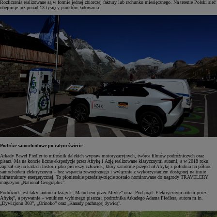
Rozliczenia realizowane są w formie jednej zbiorczej faktury lub rachunku miesięcznego. Na terenie Polski sieć
obejmuje już ponad 13 tysięcy punktów ładowania.
Podróże samochodowe po całym świecie
Arkady Paweł Fiedler to miłośnik dalekich wypraw motoryzacyjnych, twórca filmów podróżniczych oraz
pisarz. Ma na koncie liczne ekspedycje przez Afrykę i Azję realizowane klasycznymi autami, a w 2018 roku
zapisał się na kartach historii jako pierwszy człowiek, który samotnie przejechał Afrykę z południa na północ
samochodem elektrycznym – bez wsparcia zewnętrznego i wyłącznie z wykorzystaniem dostępnej na trasie
infrastruktury energetycznej. To pionierskie przedsięwzięcie zostało nominowane do nagrody TRAVELERY
magazynu „National Geographic”.
Podróżnik jest także autorem książek „Maluchem przez Afrykę” oraz „Pod prąd. Elektrycznym autem przez
Afrykę”, a prywatnie – wnukiem wybitnego pisarza i podróżnika Arkadego Adama Fiedlera, autora m.in.
„Dywizjonu 303”, „Orinoko” oraz „Kanady pachnącej żywicą”.