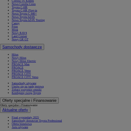
Corolla TS Kombi
Nowa Corolla Cross
Toyota C-HR
Toyota C-HR Plug-in
Nowa Toyota C-HR+
Nowa Toyota bZ4X
Nowa Toyota bZ4X Touring
Camry
Prius
Mirai
Nowy RAV4
Land Cruiser
Nowy GR GT
Samochody dostawcze
Hilux
Nowy Hilux
Nowy Hilux Electric
PROACE Max
PROACE
PROACE Verso
PROACE CITY
PROACE CITY Verso
Samochody używane
Umów się na jazdę testową
Zobacz wszystkie cenniki
Konfiguruj swoją Toyotę
Oferty specjalne i Finansowanie
Oferty specjalne i Finansowanie
Aktualne oferty
Finał wyprzedaży 2025
Samochody dostawcze Toyota Professional
Oferta biznesowa
Auta używane