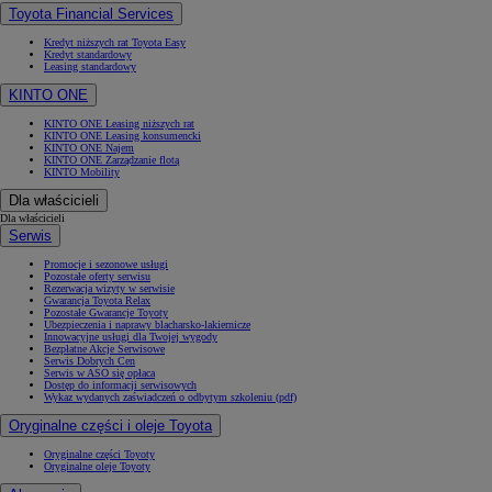
Toyota Financial Services
Kredyt niższych rat Toyota Easy
Kredyt standardowy
Leasing standardowy
KINTO ONE
KINTO ONE Leasing niższych rat
KINTO ONE Leasing konsumencki
KINTO ONE Najem
KINTO ONE Zarządzanie flotą
KINTO Mobility
Dla właścicieli
Dla właścicieli
Serwis
Promocje i sezonowe usługi
Pozostałe oferty serwisu
Rezerwacja wizyty w serwisie
Gwarancja Toyota Relax
Pozostałe Gwarancje Toyoty
Ubezpieczenia i naprawy blacharsko-lakiernicze
Innowacyjne usługi dla Twojej wygody
Bezpłatne Akcje Serwisowe
Serwis Dobrych Cen
Serwis w ASO się opłaca
Dostęp do informacji serwisowych
Wykaz wydanych zaświadczeń o odbytym szkoleniu (pdf)
Oryginalne części i oleje Toyota
Oryginalne części Toyoty
Oryginalne oleje Toyoty