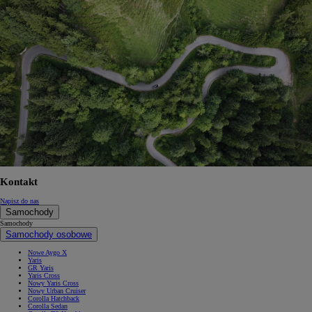
Kontakt
Napisz do nas
Samochody
Samochody
Samochody osobowe
Nowe Aygo X
Yaris
GR Yaris
Yaris Cross
Nowy Yaris Cross
Nowy Urban Cruiser
Corolla Hatchback
Corolla Sedan