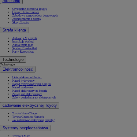
Akcesoria
Oryginalne akcesoria Toyoty
Opony i koła zimowe
Zabudowy samochodów dostawczych
Zabezpieczenia i alarmy
Sklep Toyoty
Strefa klienta
Aplikacja MyToyota
Instrukcje obsługi
Aktualizacja map
System Bluetooth®
Karty Ratownicze
Technologie
Technologie
Elektromobilność
Lider elektromobilności
Napęd hybrydowy
Napęd hybrydowy typu plug-in
Napęd wodorowy
Napęd elektryczny na baterię
Zasięg aut elektrycznych
Zalety posiadania aut elektrycznych
Ładowanie elektrycznej Toyoty
Toyota HomeCharge
Toyota Charging Network
Jak naładować elektryczną Toyotę?
Systemy bezpieczeństwa
Toyota T-Mate