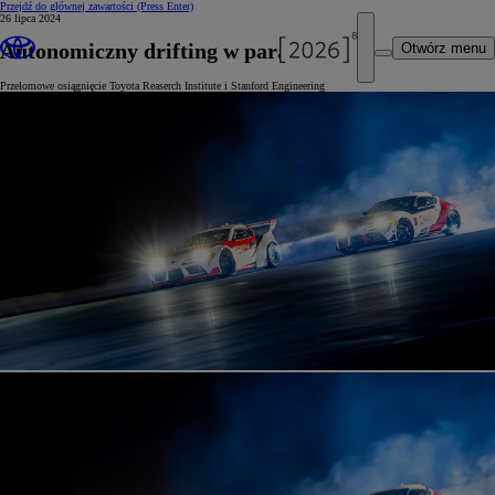
Przejdź do głównej zawartości
(Press Enter)
26 lipca 2024
Autonomiczny drifting w parach
Otwórz menu
Przełomowe osiągnięcie Toyota Reaserch Institute i Stanford Engineering