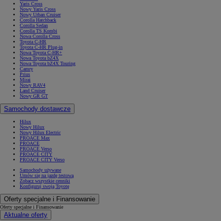
Yaris Cross
Nowy Yaris Cross
Nowy Urban Cruiser
Corolla Hatchback
Corolla Sedan
Corolla TS Kombi
Nowa Corolla Cross
Toyota C-HR
Toyota C-HR Plug-in
Nowa Toyota C-HR+
Nowa Toyota bZ4X
Nowa Toyota bZ4X Touring
Camry
Prius
Mirai
Nowy RAV4
Land Cruiser
Nowy GR GT
Samochody dostawcze
Hilux
Nowy Hilux
Nowy Hilux Electric
PROACE Max
PROACE
PROACE Verso
PROACE CITY
PROACE CITY Verso
Samochody używane
Umów się na jazdę testową
Zobacz wszystkie cenniki
Konfiguruj swoją Toyotę
Oferty specjalne i Finansowanie
Oferty specjalne i Finansowanie
Aktualne oferty