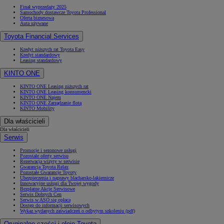
Finał wyprzedaży 2025
Samochody dostawcze Toyota Professional
Oferta biznesowa
Auta używane
Toyota Financial Services
Kredyt niższych rat Toyota Easy
Kredyt standardowy
Leasing standardowy
KINTO ONE
KINTO ONE Leasing niższych rat
KINTO ONE Leasing konsumencki
KINTO ONE Najem
KINTO ONE Zarządzanie flotą
KINTO Mobility
Dla właścicieli
Dla właścicieli
Serwis
Promocje i sezonowe usługi
Pozostałe oferty serwisu
Rezerwacja wizyty w serwisie
Gwarancja Toyota Relax
Pozostałe Gwarancje Toyoty
Ubezpieczenia i naprawy blacharsko-lakiernicze
Innowacyjne usługi dla Twojej wygody
Bezpłatne Akcje Serwisowe
Serwis Dobrych Cen
Serwis w ASO się opłaca
Dostęp do informacji serwisowych
Wykaz wydanych zaświadczeń o odbytym szkoleniu (pdf)
Oryginalne części i oleje Toyota