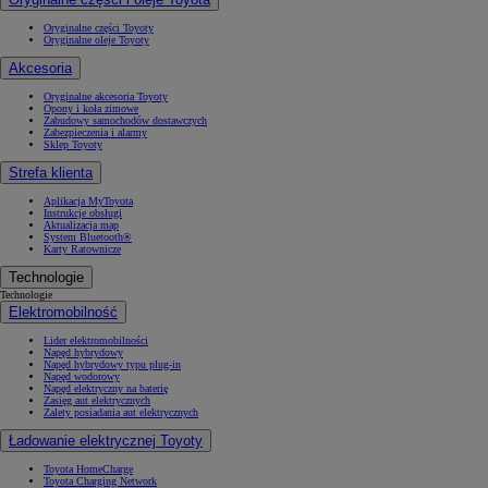
Oryginalne części Toyoty
Oryginalne oleje Toyoty
Akcesoria
Oryginalne akcesoria Toyoty
Opony i koła zimowe
Zabudowy samochodów dostawczych
Zabezpieczenia i alarmy
Sklep Toyoty
Strefa klienta
Aplikacja MyToyota
Instrukcje obsługi
Aktualizacja map
System Bluetooth®
Karty Ratownicze
Technologie
Technologie
Elektromobilność
Lider elektromobilności
Napęd hybrydowy
Napęd hybrydowy typu plug-in
Napęd wodorowy
Napęd elektryczny na baterię
Zasięg aut elektrycznych
Zalety posiadania aut elektrycznych
Ładowanie elektrycznej Toyoty
Toyota HomeCharge
Toyota Charging Network