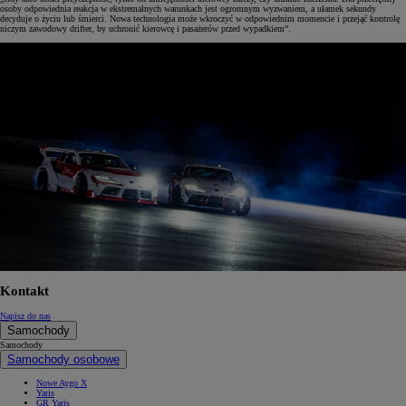
osoby odpowiednia reakcja w ekstremalnych warunkach jest ogromnym wyzwaniem, a ułamek sekundy
decyduje o życiu lub śmierci. Nowa technologia może wkroczyć w odpowiednim momencie i przejąć kontrolę
niczym zawodowy drifter, by uchronić kierowcę i pasażerów przed wypadkiem”.
Kontakt
Napisz do nas
Samochody
Samochody
Samochody osobowe
Nowe Aygo X
Yaris
GR Yaris