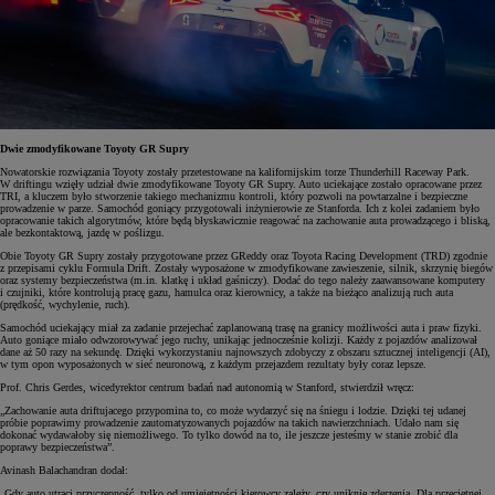
Dwie zmodyfikowane Toyoty GR Supry
Nowatorskie rozwiązania Toyoty zostały przetestowane na kalifornijskim torze Thunderhill Raceway Park.
W driftingu wzięły udział dwie zmodyfikowane Toyoty GR Supry. Auto uciekające zostało opracowane przez
TRI, a kluczem było stworzenie takiego mechanizmu kontroli, który pozwoli na powtarzalne i bezpieczne
prowadzenie w parze. Samochód goniący przygotowali inżynierowie ze Stanforda. Ich z kolei zadaniem było
opracowanie takich algorytmów, które będą błyskawicznie reagować na zachowanie auta prowadzącego i bliską,
ale bezkontaktową, jazdę w poślizgu.
Obie Toyoty GR Supry zostały przygotowane przez GReddy oraz Toyota Racing Development (TRD) zgodnie
z przepisami cyklu Formula Drift. Zostały wyposażone w zmodyfikowane zawieszenie, silnik, skrzynię biegów
oraz systemy bezpieczeństwa (m.in. klatkę i układ gaśniczy). Dodać do tego należy zaawansowane komputery
i czujniki, które kontrolują pracę gazu, hamulca oraz kierownicy, a także na bieżąco analizują ruch auta
(prędkość, wychylenie, ruch).
Samochód uciekający miał za zadanie przejechać zaplanowaną trasę na granicy możliwości auta i praw fizyki.
Auto goniące miało odwzorowywać jego ruchy, unikając jednocześnie kolizji. Każdy z pojazdów analizował
dane aż 50 razy na sekundę. Dzięki wykorzystaniu najnowszych zdobyczy z obszaru sztucznej inteligencji (AI),
w tym opon wyposażonych w sieć neuronową, z każdym przejazdem rezultaty były coraz lepsze.
Prof. Chris Gerdes, wicedyrektor centrum badań nad autonomią w Stanford, stwierdził wręcz:
„Zachowanie auta driftujacego przypomina to, co może wydarzyć się na śniegu i lodzie. Dzięki tej udanej
próbie poprawimy prowadzenie zautomatyzowanych pojazdów na takich nawierzchniach. Udało nam się
dokonać wydawałoby się niemożliwego. To tylko dowód na to, ile jeszcze jesteśmy w stanie zrobić dla
poprawy bezpieczeństwa”.
Avinash Balachandran dodał:
„Gdy auto utraci przyczepność, tylko od umiejętności kierowcy zależy, czy uniknie zderzenia. Dla przeciętnej