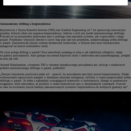
Autonomiczny drifting a bezpieczeństwo
Inżynierowie z Toyota Reaserch Institute (TRI)
oraz Stanford Engineering od 7 lat opracowują innowacyjne
projekty, których celem jest poprawa bezpieczeństwa. Jednym z nich jest model autonomicznego driftingu.
Pozwala on na zrozumienie zachowania auta w poślizgu oraz nauczenie systemu, jak wyprowadzić z niego
pojazd. Projektanci wkroczyli obecnie w nowy etap prac nad tym projektem, przeprowadzając próbę driftingu
w parach. Zasymulowali jeszcze wierniej dynamiczne środowisko, w którym auto musi błyskawicznie
zareagować na innych uczestników ruchu.
Na czym polega drifting w parach? Dwa samochody podążają za sobą w jak najbliższej odległości, będąc
na granicy przyczepności. Auto goniące ma niemal kopiować ruchy i zachowania auta poprzedzającego, podążać
za nim jak cień.
Avinash Balachandran, wiceprezes TRI w obszarze interaktywnego prowadzenia aut, mówiąc o niedawnych
próbach autonomicznego driftingu w parach, podkreślił:
„Naszym inżynierom przyświeca jeden cel – sprawić, by prowadzenie auta było jeszcze bezpieczniejsze. Dzięki
wykorzystaniu najnowszych narzędzi w dziedzinie sztucznej inteligencji, byliśmy w stanie przeprowadzić próbę
driftingu w parach. To jeden z najbardziej wymagających manewrów w motorsporcie, dlatego to przełomowe
osiągnięcie, które udowadnia, że jesteśmy w stanie kontrolować auto w ekstremalnych warunkach. Pozwoli
to nam na stworzenie jeszcze bardziej zaawansowanych systemów bezpieczeństwa do kolejnych generacji aut”.