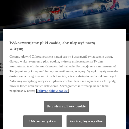
Wykorzystujemy pliki cookie, aby ulepszyć naszą
Toyota Reaserch Institute i Stanford Engineering przeprowadziły udaną próbę autonomicznego
witrynę
driftingu w parach. Jest to rewolucyjne rozwiązanie, które w przyszłości przyczyni się do poprawy
bezpieczeństwach na drogach publicznych.
Chcemy ułatwić Ci korzystanie z naszej strony i usprawnić świadczenie usług,
dlatego wykorzystujemy pliki cookie, które są umieszczane na Twoim
Co roku na drogach całego świata ginie ponad 1,35 mln osób, a jedną z przyczyn wypadków jest nagła utrata
komputerze, telefonie komórkowym lub tablecie. Pomagają one nam zrozumieć
kontroli nad pojazdem. Dążąc do poprawy bezpieczeństwa i ograniczenia liczby ofiar wypadków, Toyota
intensywnie rozwija systemy jazdy autonomicznej. W przyszłości będą one wspierały kierowcę podczas jazdy.
Twoje potrzeby i ulepszać funkcjonalność naszej witryny. Są wykorzystywane do
dostarczania usług i narzędzi osób trzecich, a także służą do celów reklamowych.
Zalecamy akceptację wszystkich plików cookie. Jeżeli nie wyrażasz na to zgody,
możesz łatwo zmienić ich ustawienia. Szczegółowe informacje na ten temat
znajdziesz w naszej
Polityce plików cookie.
Ustawienia plików cookie
Odrzuć wszystkie
Zaakceptuj wszystkie