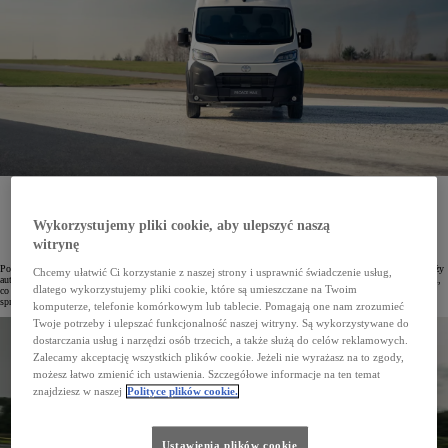
Przez dziewięć miesięcy 2024 roku zarejestrowano już 8607 aut osobowych i dostawczych Toyota
Professional, co stanowi wzrost 5,1% w porównaniu z tym samym okresem rok temu. W TOP10
najpopularniejszych aut użytkowych znajdują się modele PROACE i PROACE CITY, a nowy
Wykorzystujemy pliki cookie, aby ulepszyć naszą
PROACE MAX zadebiutował właśnie w segmencie HDV.
witrynę
Pozycja Toyota Professional na polskim rynku jest coraz mocniejsza, na co wskazuje znaczny wzrost sprzedaży
Chcemy ułatwić Ci korzystanie z naszej strony i usprawnić świadczenie usług,
aut użytkowych z tej linii. Od początku roku zarejestrowano 8607 pojazdów osobowych i dostawczych marki,
dlatego wykorzystujemy pliki cookie, które są umieszczane na Twoim
co stanowi wzrost o 5,1% w porównaniu z analogicznym okresem roku poprzedniego. Tylko we wrześniu
sprzedano 778 samochodów.
komputerze, telefonie komórkowym lub tablecie. Pomagają one nam zrozumieć
Twoje potrzeby i ulepszać funkcjonalność naszej witryny. Są wykorzystywane do
dostarczania usług i narzędzi osób trzecich, a także służą do celów reklamowych.
Zalecamy akceptację wszystkich plików cookie. Jeżeli nie wyrażasz na to zgody,
możesz łatwo zmienić ich ustawienia. Szczegółowe informacje na ten temat
znajdziesz w naszej
Polityce plików cookie.
Ustawienia plików cookie