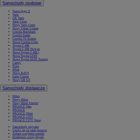
Samochody osobowe
Nowe Aygo X
Yaris
GR Yaris
Yaris Cross
Nowy Yaris Cross
Nowy Urban Cruiser
Corolla Hatchback
Corolla Sedan
Corolla TS Kombi
Nowa Corolla Cross
Toyota C-HR
Toyota C-HR Plug-in
Nowa Toyota C-HR+
Nowa Toyota bZ4X
Nowa Toyota bZ4X Touring
Camry
Prius
Mirai
Nowy RAV4
Land Cruiser
Nowy GR GT
Samochody dostawcze
Hilux
Nowy Hilux
Nowy Hilux Electric
PROACE Max
PROACE
PROACE Verso
PROACE CITY
PROACE CITY Verso
Samochody używane
Umów się na jazdę testową
Zobacz wszystkie cenniki
Konfiguruj swoją Toyotę