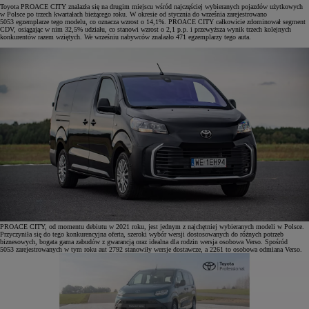
Toyota PROACE CITY znalazła się na drugim miejscu wśród najczęściej wybieranych pojazdów użytkowych
w Polsce po trzech kwartałach bieżącego roku. W okresie od stycznia do września zarejestrowano
5053 egzemplarze tego modelu, co oznacza wzrost o 14,1%. PROACE CITY całkowicie zdominował segment
CDV, osiągając w nim 32,5% udziału, co stanowi wzrost o 2,1 p.p. i przewyższa wynik trzech kolejnych
konkurentów razem wziętych. We wrześniu nabywców znalazło 471 egzemplarzy tego auta.
PROACE CITY, od momentu debiutu w 2021 roku, jest jednym z najchętniej wybieranych modeli w Polsce.
Przyczyniła się do tego konkurencyjna oferta, szeroki wybór wersji dostosowanych do różnych potrzeb
biznesowych, bogata gama zabudów z gwarancją oraz idealna dla rodzin wersja osobowa Verso. Spośród
5053 zarejestrowanych w tym roku aut 2792 stanowiły wersje dostawcze, a 2261 to osobowa odmiana Verso.