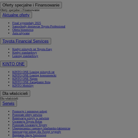
Oferty specjalne i Finansowanie
Oferty specjalne i Finansowanie
Aktualne oferty
Finał wyprzedaży 2025
Samochody dostawcze Toyota Professional
Oferta biznesowa
Auta używane
Toyota Financial Services
Kredyt niższych rat Toyota Easy
Kredyt standardowy
Leasing standardowy
KINTO ONE
KINTO ONE Leasing niższych rat
KINTO ONE Leasing konsumencki
KINTO ONE Najem
KINTO ONE Zarządzanie flotą
KINTO Mobility
Dla właścicieli
Dla właścicieli
Serwis
Promocje i sezonowe usługi
Pozostałe oferty serwisu
Rezerwacja wizyty w serwisie
Gwarancja Toyota Relax
Pozostałe Gwarancje Toyoty
Ubezpieczenia i naprawy blacharsko-lakiernicze
Innowacyjne usługi dla Twojej wygody
Bezpłatne Akcje Serwisowe