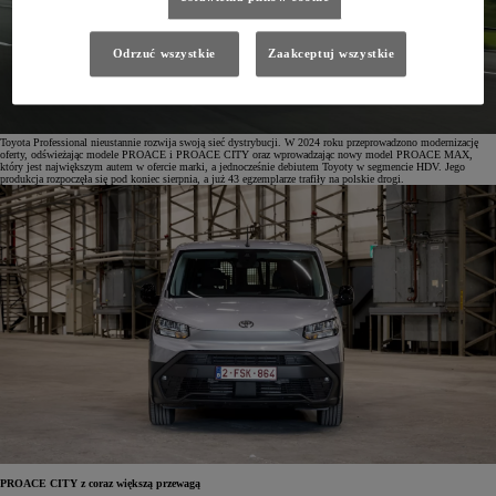
Odrzuć wszystkie
Zaakceptuj wszystkie
Toyota Professional nieustannie rozwija swoją sieć dystrybucji. W 2024 roku przeprowadzono modernizację
oferty, odświeżając modele PROACE i PROACE CITY oraz wprowadzając nowy model PROACE MAX,
który jest największym autem w ofercie marki, a jednocześnie debiutem Toyoty w segmencie HDV. Jego
produkcja rozpoczęła się pod koniec sierpnia, a już 43 egzemplarze trafiły na polskie drogi.
PROACE CITY z coraz większą przewagą