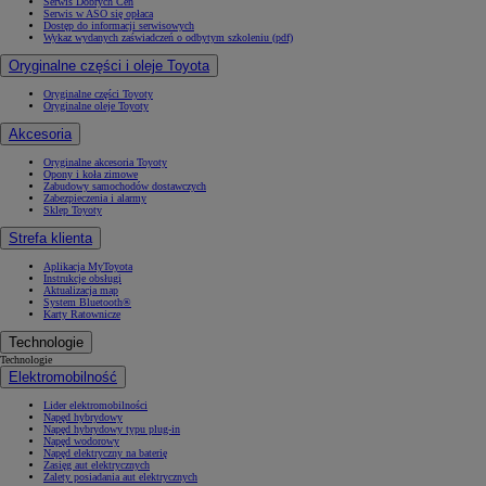
Serwis Dobrych Cen
Serwis w ASO się opłaca
Dostęp do informacji serwisowych
Wykaz wydanych zaświadczeń o odbytym szkoleniu (pdf)
Oryginalne części i oleje Toyota
Oryginalne części Toyoty
Oryginalne oleje Toyoty
Akcesoria
Oryginalne akcesoria Toyoty
Opony i koła zimowe
Zabudowy samochodów dostawczych
Zabezpieczenia i alarmy
Sklep Toyoty
Strefa klienta
Aplikacja MyToyota
Instrukcje obsługi
Aktualizacja map
System Bluetooth®
Karty Ratownicze
Technologie
Technologie
Elektromobilność
Lider elektromobilności
Napęd hybrydowy
Napęd hybrydowy typu plug-in
Napęd wodorowy
Napęd elektryczny na baterię
Zasięg aut elektrycznych
Zalety posiadania aut elektrycznych