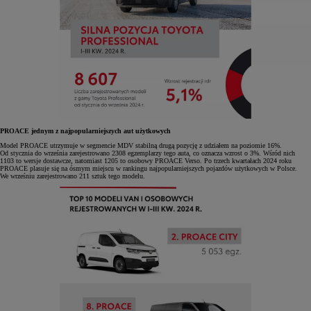
PROACE jednym z najpopularniejszych aut użytkowych
Model PROACE utrzymuje w segmencie MDV stabilną drugą pozycję z udziałem na poziomie 16%.
Od stycznia do września zarejestrowano 2308 egzemplarzy tego auta, co oznacza wzrost o 3%. Wśród nich
1103 to wersje dostawcze, natomiast 1205 to osobowy PROACE Verso. Po trzech kwartałach 2024 roku
PROACE plasuje się na ósmym miejscu w rankingu najpopularniejszych pojazdów użytkowych w Polsce.
We wrześniu zarejestrowano 211 sztuk tego modelu.