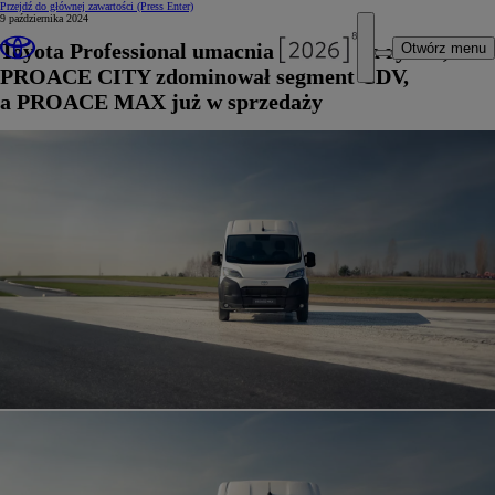
Przejdź do głównej zawartości
(Press Enter)
9 października 2024
Toyota Professional umacnia pozycję na rynku,
Otwórz menu
PROACE CITY zdominował segment CDV,
a PROACE MAX już w sprzedaży