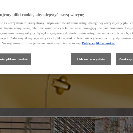
jemy pliki cookie, aby ulepszyć naszą witrynę
ć Ci korzystanie z naszej strony i usprawnić świadczenie usług, dlatego wykorzystujemy pliki co
na Twoim komputerze, telefonie komórkowym lub tablecie. Pomagają one nam zrozumieć Twoje 
cjonalność naszej witryny. Są wykorzystywane do dostarczania usług i narzędzi osób trzecich, a 
wych. Zalecamy akceptację wszystkich plików cookie. Jeżeli nie wyrażasz na to zgody, możesz 
a. Szczegółowe informacje na ten temat znajdziesz w naszej
Polityce plików cookie.
nia plików cookie
Odrzuć wszystkie
Zaakcept