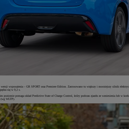
sji wyposażenia – GR SPORT oraz Premiere Edition. Zastosowano tu większy i mocniejszy silnik elektryczn
pędza się w 9,2 s.
poziomie pomaga układ Predictive State of Charge Control, który podczas zjazdu ze wzniesienia lub w korku 
km (wg WLTP).