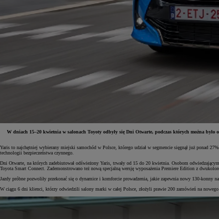
W dniach 15–20 kwietnia w salonach Toyoty odbyły się Dni Otwarte, podczas których można było ob
Yaris to najchętniej wybierany miejski samochód w Polsce, którego udział w segmencie sięgnął już ponad 
Od
81 900 zł
technologii bezpieczeństwa czynnego.
Dni Otwarte, na których zadebiutował odświeżony Yaris, trwały od 15 do 20 kwietnia. Osobom odwiedzającym
Yaris Cross
Toyota Smart Connect. Zademonstrowano też nową specjalną wersję wyposażenia Premiere Edition z dwukol
HYBRID
Jazdy próbne pozwoliły przekonać się o dynamice i komforcie prowadzenia, jakie zapewnia nowy 130-konny 
W ciągu 6 dni klienci, którzy odwiedzili salony marki w całej Polsce, złożyli prawie 200 zamówień na nowego 