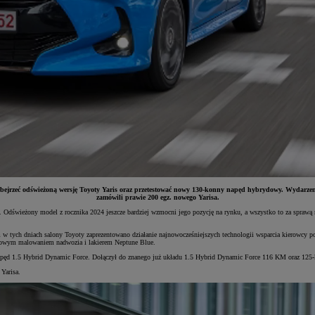
ejrzeć odświeżoną wersję Toyoty Yaris oraz przetestować nowy 130-konny napęd hybrydowy. Wydarzenie t
zamówili prawie 200 egz. nowego Yarisa.
27%. Odświeżony model z rocznika 2024 jeszcze bardziej wzmocni jego pozycję na rynku, a wszystko to za s
 w tych dniach salony Toyoty zaprezentowano działanie najnowocześniejszych technologii wsparcia kierowcy
orowym malowaniem nadwozia i lakierem Neptune Blue.
napęd 1.5 Hybrid Dynamic Force. Dołączył do znanego już układu 1.5 Hybrid Dynamic Force 116 KM oraz 125
Yarisa.