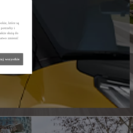
okie, które są
potrzeby i
także służą do
łatwo zmienić
uj wszystkie