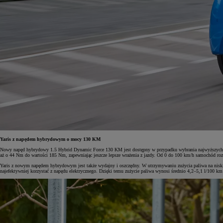
Yaris z napędem hybrydowym o mocy 130 KM
Nowy napęd hybrydowy 1.5 Hybrid Dynamic Force 130 KM jest dostępny w przypadku wybrania najwyższych wer
aż o 44 Nm do wartości 185 Nm, zapewniając jeszcze lepsze wrażenia z jazdy. Od 0 do 100 km/h samochód roz
Yaris z nowym napędem hybrydowym jest także wydajny i oszczędny. W utrzymywaniu zużycia paliwa na niskim 
najefektywniej korzystać z napędu elektrycznego. Dzięki temu zużycie paliwa wynosi średnio 4,2–5,1 l/100 