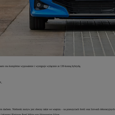
 auto ma kompletne wyposażenie i występuje wyłącznie ze 130-konną hybrydą.
®,
 dachem. Niebieski motyw jest obecny także we wnętrzu – na przeszyciach foteli oraz listwach dekoracyjnych 
lakierami Platinum Pearl White oraz Shimmering Silver.