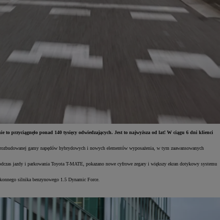
o przyciągnęło ponad 140 tysięcy odwiedzających. Jest to najwyższa od lat! W ciągu 6 dni klienci
prawą rozbudowanej gamy napędów hybrydowych i nowych elementów wyposażenia, w tym zaawansowanych
 podczas jazdy i parkowania Toyota T-MATE, pokazano nowe cyfrowe zegary i większy ekran dotykowy systemu
-konnego silnika benzynowego 1.5 Dynamic Force.