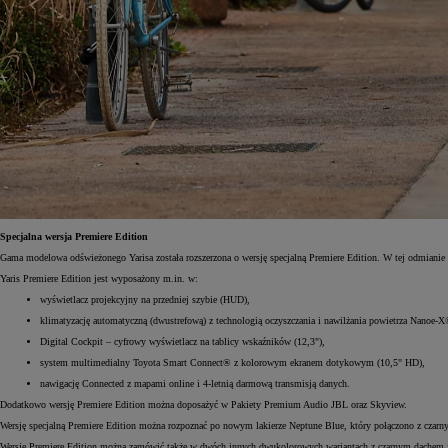
Od
105 300 zł
Corolla Hatchback
HYBRID
Specjalna wersja Premiere Edition
Gama modelowa odświeżonego Yarisa została rozszerzona o wersję specjalną Premiere Edition. W tej odmianie
Yaris Premiere Edition jest wyposażony m.in. w:
wyświetlacz projekcyjny na przedniej szybie (HUD),
klimatyzację automatyczną (dwustrefową) z technologią oczyszczania i nawilżania powietrza Nanoe-X
Digital Cockpit – cyfrowy wyświetlacz na tablicy wskaźników (12,3"),
system multimedialny Toyota Smart Connect® z kolorowym ekranem dotykowym (10,5" HD),
nawigację Connected z mapami online i 4-letnią darmową transmisją danych.
Dodatkowo wersję Premiere Edition można doposażyć w Pakiety Premium Audio JBL oraz Skyview.
Wersję specjalną Premiere Edition można rozpoznać po nowym lakierze Neptune Blue, który połączono z czarnym
Wersję Premiere Edition można zamówić także w dwóch innych dwukolorowych wariantach z czarnym dachem i 