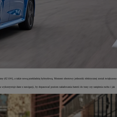
y (62 kW), a także nową przekładnię hybrydową. Moment obrotowy jednostki elektrycznej został zwiększony
wykorzystuje dane z nawigacji, by dopasować poziom naładowania baterii do trasy czy natężenia ruchu i jak