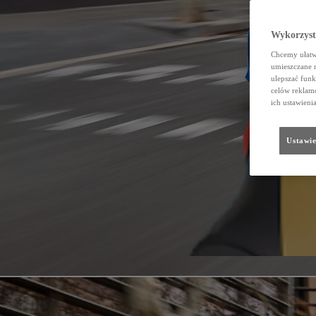
Wykorzystu
Chcemy ułatwi
umieszczane 
ulepszać funk
celów reklamo
ich ustawieni
Ustawie