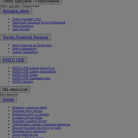
Oferty specjalne i Finansowanie
Oferty specjalne i Finansowanie
Aktualne oferty
Finał wyprzedaży 2025
Samochody dostawcze Toyota Professional
Oferta biznesowa
Auta używane
Toyota Financial Services
Kredyt niższych rat Toyota Easy
Kredyt standardowy
Leasing standardowy
KINTO ONE
KINTO ONE Leasing niższych rat
KINTO ONE Leasing konsumencki
KINTO ONE Najem
KINTO ONE Zarządzanie flotą
KINTO Mobility
Dla właścicieli
Dla właścicieli
Serwis
Promocje i sezonowe usługi
Pozostałe oferty serwisu
Rezerwacja wizyty w serwisie
Gwarancja Toyota Relax
Pozostałe Gwarancje Toyoty
Ubezpieczenia i naprawy blacharsko-lakiernicze
Innowacyjne usługi dla Twojej wygody
Bezpłatne Akcje Serwisowe
Serwis Dobrych Cen
Serwis w ASO się opłaca