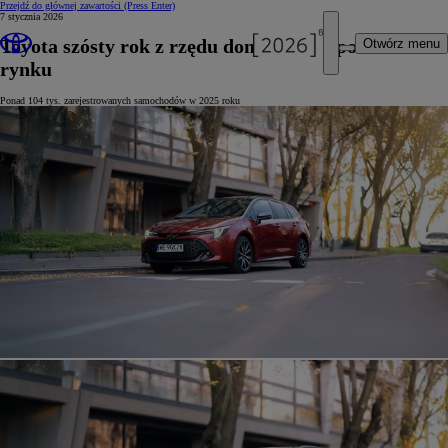
Przejdź do głównej zawartości
(Press Enter)
7 stycznia 2026
Toyota szósty rok z rzędu dominuje na polskim
Otwórz menu
rynku
Ponad 104 tys. zarejestrowanych samochodów w 2025 roku