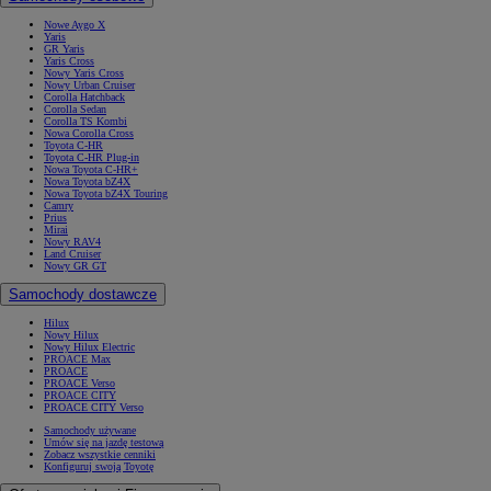
Nowe Aygo X
Yaris
GR Yaris
Yaris Cross
Nowy Yaris Cross
Nowy Urban Cruiser
Corolla Hatchback
Corolla Sedan
Corolla TS Kombi
Nowa Corolla Cross
Toyota C-HR
Toyota C-HR Plug-in
Nowa Toyota C-HR+
Nowa Toyota bZ4X
Nowa Toyota bZ4X Touring
Camry
Prius
Mirai
Nowy RAV4
Land Cruiser
Nowy GR GT
Samochody dostawcze
Hilux
Nowy Hilux
Nowy Hilux Electric
PROACE Max
PROACE
PROACE Verso
PROACE CITY
PROACE CITY Verso
Samochody używane
Umów się na jazdę testową
Zobacz wszystkie cenniki
Konfiguruj swoją Toyotę