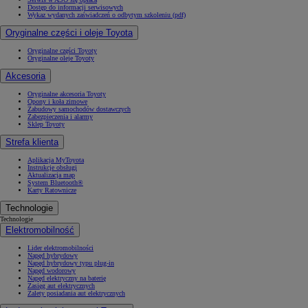
Dostęp do informacji serwisowych
Wykaz wydanych zaświadczeń o odbytym szkoleniu (pdf)
Oryginalne części i oleje Toyota
Oryginalne części Toyoty
Oryginalne oleje Toyoty
Akcesoria
Oryginalne akcesoria Toyoty
Opony i koła zimowe
Zabudowy samochodów dostawczych
Zabezpieczenia i alarmy
Sklep Toyoty
Strefa klienta
Aplikacja MyToyota
Instrukcje obsługi
Aktualizacja map
System Bluetooth®
Karty Ratownicze
Technologie
Technologie
Elektromobilność
Lider elektromobilności
Napęd hybrydowy
Napęd hybrydowy typu plug-in
Napęd wodorowy
Napęd elektryczny na baterię
Zasięg aut elektrycznych
Zalety posiadania aut elektrycznych