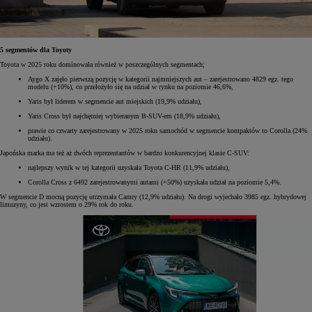
5 segmentów dla Toyoty
Toyota w 2025 roku dominowała również w poszczególnych segmentach;
Aygo X zajęło pierwszą pozycję w kategorii najmniejszych aut – zarejestrowano 4829 egz. tego
modelu (+10%), co przełożyło się na udział w rynku na poziomie 46,6%,
Yaris był liderem w segmencie aut miejskich (19,9% udziału),
Yaris Cross był najchętniej wybieranym B-SUV-em (18,9% udziału),
prawie co czwarty zarejestrowany w 2025 roku samochód w segmencie kompaktów to Corolla (24%
udziału).
Japońska marka ma też aż dwóch reprezentantów w bardzo konkurencyjnej klasie C-SUV:
najlepszy wynik w tej kategorii uzyskała Toyota C-HR (11,9% udziału),
Corolla Cross z 6492 zarejestrowanymi autami (+50%) uzyskała udział na poziomie 5,4%.
W segmencie D mocną pozycję utrzymała Camry (12,9% udziału). Na drogi wyjechało 3985 egz. hybrydowej
limuzyny, co jest wzrostem o 29% rok do roku.