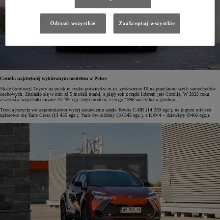
Odrzuć wszystkie
Zaakceptuj wszystkie
Corolla najchętniej wybieranym modelem w Polsce
Skalę dominacji Toyoty na polskim rynku potwierdza m.in. zestawienie 10 najpopularniejszych samochodów
osobowych. Znalazło się w nim aż 5 modeli marki, a piąty rok z rzędu liderem jest Corolla. W 2025 roku
z salonów wyjechało łącznie 23 487 egz. tego modelu, z czego 1998 aut tylko w grudniu.
Trzecią pozycję we wspomnianym wyżej zestawieniu zajęła Toyota C-HR (14 239 egz.), na piątym miejscu
uplasował się Yaris Cross (13 435 egz.), Yaris był siódmy (10 545 egz.), a RAV4 – dziewiąty (9466 egz.).