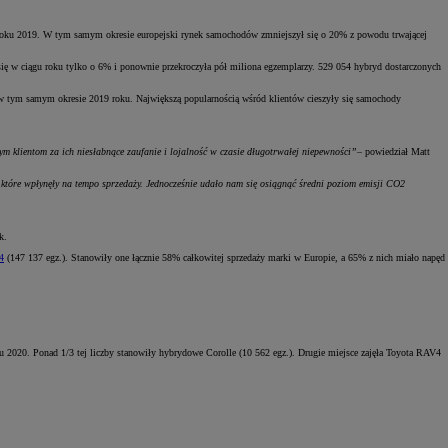
 roku 2019. W tym samym okresie europejski rynek samochodów zmniejszył się o 20% z powodu trwającej
ę w ciągu roku tylko o 6% i ponownie przekroczyła pół miliona egzemplarzy. 529 054 hybryd dostarczonych
 w tym samym okresie 2019 roku. Największą popularnością wśród klientów cieszyły się samochody
m klientom za ich niesłabnące zaufanie i lojalność w czasie długotrwałej niepewności”
– powiedział Matt
tóre wpłynęły na tempo sprzedaży. Jednocześnie udało nam się osiągnąć średni poziom emisji CO2
k.
4
(147 137 egz.). Stanowiły one łącznie 58% całkowitej sprzedaży marki w Europie, a 65% z nich miało napęd
 2020. Ponad 1/3 tej liczby stanowiły hybrydowe Corolle (10 562 egz.). Drugie miejsce zajęła Toyota RAV4