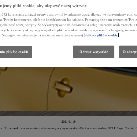
jemy pliki cookie, aby ulepszyć naszą witrynę
ć Ci korzystanie z naszej strony i usprawnić świadczenie usług, dlatego wykorzystujemy pliki co
na Twoim komputerze, telefonie komórkowym lub tablecie. Pomagają one nam zrozumieć Twoje 
cjonalność naszej witryny. Są wykorzystywane do dostarczania usług i narzędzi osób trzecich, a 
wych. Zalecamy akceptację wszystkich plików cookie. Jeżeli nie wyrażasz na to zgody, możesz 
a. Szczegółowe informacje na ten temat znajdziesz w naszej
Polityce plików cookie.
nia plików cookie
Odrzuć wszystkie
Zaakcept
2021-01-19
ie. Udział marki w europejskim rynku motoryzacyjnym wyniósł 6%. Łącznie sprzedano 993 113 egz. Toyoty i 