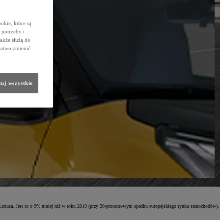
okie, które są
potrzeby i
także służą do
łatwo zmienić
uj wszystkie
Lexusa. Jest to o 9% mniej niż w roku 2019 (przy 20-procentowym spadku europejskiego rynku samochodów).