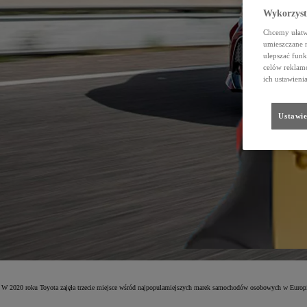
Wykorzystu
Chcemy ułatwi
umieszczane 
ulepszać funk
celów reklamo
ich ustawieni
Ustawie
W 2020 roku Toyota zajęła trzecie miejsce wśród najpopularniejszych marek samochodów osobowych w Europ