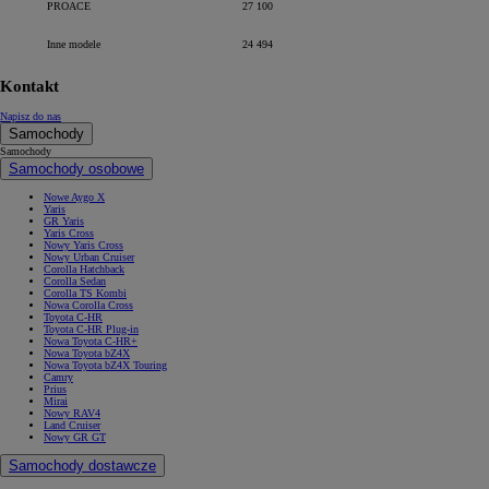
PROACE
27 100
Inne modele
24 494
Kontakt
Napisz do nas
Samochody
Samochody
Samochody osobowe
Nowe Aygo X
Yaris
GR Yaris
Yaris Cross
Nowy Yaris Cross
Nowy Urban Cruiser
Corolla Hatchback
Corolla Sedan
Corolla TS Kombi
Nowa Corolla Cross
Toyota C-HR
Toyota C-HR Plug-in
Nowa Toyota C-HR+
Nowa Toyota bZ4X
Nowa Toyota bZ4X Touring
Camry
Prius
Mirai
Nowy RAV4
Land Cruiser
Nowy GR GT
Samochody dostawcze