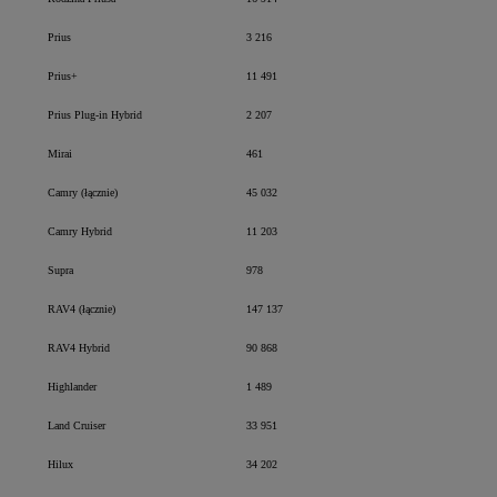
Prius
3 216
Prius+
11 491
Prius Plug-in Hybrid
2 207
Mirai
461
Camry (łącznie)
45 032
Camry Hybrid
11 203
Supra
978
RAV4 (łącznie)
147 137
RAV4 Hybrid
90 868
Highlander
1 489
Land Cruiser
33 951
Hilux
34 202