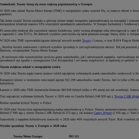
Samochody Toyoty cieszą się coraz większą popularnością w Europie
W 2020 roku udział Toyota Motor Europe (TME) w europejskim rynku wyniósł 6%, co stanowi rekord w histor
pandemii.
Tak dobre wyniki Toyota uzyskała w głównej mierze dzięki rosnącemu zapotrzebowaniu na oszczędne i niskoe
europejskim klientom stanowi 53% wszystkich sprzedanych samochodów. W Europie Zachodniej i Środkowej h
Po niezwykle trudnym dla wszystkich okresie lockdownu, który wiosną ubiegłego roku obowiązywał w całej Eu
z segmentu C oraz SUV-y. Do dobrych wyników przyczyniła się także premiera nowego Yarisa, który w listo
W 2020 roku TME wprowadziła łącznie dziewięć nowych modeli
Toyoty
i Lexusa, w tym RAV4 Plug-in Hybr
„Jesteśmy bardzo zadowoleni z dobrych wyników sprzedaży w tym najtrudniejszym okresie. Tak jak pozostali 
Harrison, wiceprezydent Toyota Motor Europe.
„W minionym roku rozszerzyliśmy zarówno gamę samochodów, jak i oferowanych napędów, wprowadzając do sp
sprzedanych aut zgodny z wymaganiami Unii Europejskiej i nie mamy wątpliwości, że będziemy je spełniać w
Toyota zwiększa udział w europejskim rynku
W 2020 roku Toyota zajęła trzecie miejsce wśród najczęściej wybieranych marek samochodów osobowych w Euro
Europejscy klienci w minionym roku kupili łącznie 922 299 samochodów marki Toyota. Jest to tylko o 8% mni
hybrydowy.
Łącznie w 2020 roku TME dostarczyła klientom 484 828 hybryd (tylko o 4% mniej niż rok wcześniej). Stano
Trzy najczęściej wybierane hybrydy Toyoty w 2020 roku to Corolla Hybrid (148 820 egz.),
Toyota C-HR Hybr
Rośnie sprzedaż hybryd Toyoty w Polsce
W 2020 roku Toyota była najpopularniejszą marką samochodową w Polsce. Dużym zainteresowaniem cieszyły się
Hybrid (7 846 egz.), trzecie Toyota C-HR Hybrid (6 373 egz.), zaś kolejne
Camry Hybrid
(2 936 egz.) i Yaris 
Samochody z napędem hybrydowym stanowiły w 2020 roku 46% wszystkich nowych Toyot. Rok wcześniej ich 
Wyniki sprzedaży Toyoty w Europie w 2020 roku
Toyota Motor Europe
993 113