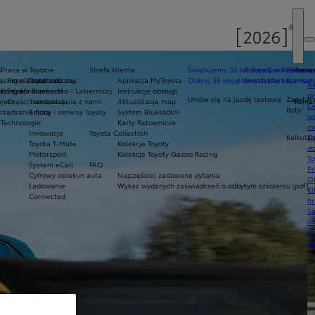
s
Praca w Toyocie
Strefa klienta
Świętujemy 35 lat Toyoty w Polsce
Toyota Central Europ
Zarządza
Roman
sing niższych rat
Serwis mechaniczny
Dołącz do nas
Aplikacja MyToyota
Odkryj 35 wyjątkowych ofert
Skontaktuj się z nam
Komfort 
Ak
asing konsumencki
Kontakt
Serwis Blacharsko - Lakierniczy
Instrukcje obsługi
pr
Umów się na jazdę testową
Zapytaj 
ajem
Części i akcesoria
Skontaktuj się z nami
Aktualizacja map
Roman
Ce
floty
ządzanie flotą
Salony i serwisy Toyoty
System Bluetooth®
ws
y
Technologie
Karty Ratownicze
mo
Innowacje
Toyota Collection
Kalkulat
S
Toyota T-Mate
Kolekcje Toyoty
do
Motorsport
Kolekcje Toyoty Gazoo Racing
To
System eCall
FAQ
Pr
Cyfrowy opiekun auta
Najczęściej zadawane pytania
Of
Ładowanie
Wykaz wydanych zaświadczeń o odbytym szkoleniu (pdf)
KI
Connected
fi
S
u
in
w
U
si
ja
te