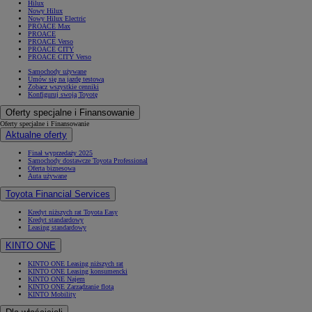
Hilux
Nowy Hilux
Nowy Hilux Electric
PROACE Max
PROACE
PROACE Verso
PROACE CITY
PROACE CITY Verso
Samochody używane
Umów się na jazdę testową
Zobacz wszystkie cenniki
Konfiguruj swoją Toyotę
Oferty specjalne i Finansowanie
Oferty specjalne i Finansowanie
Aktualne oferty
Finał wyprzedaży 2025
Samochody dostawcze Toyota Professional
Oferta biznesowa
Auta używane
Toyota Financial Services
Kredyt niższych rat Toyota Easy
Kredyt standardowy
Leasing standardowy
KINTO ONE
KINTO ONE Leasing niższych rat
KINTO ONE Leasing konsumencki
KINTO ONE Najem
KINTO ONE Zarządzanie flotą
KINTO Mobility