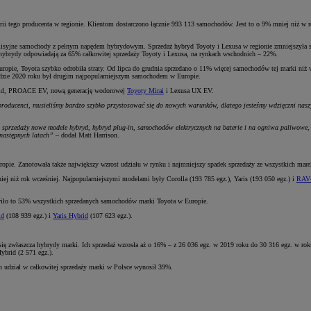
ii tego producenta w regionie. Klientom dostarczono łącznie 993 113 samochodów. Jest to o 9% mniej niż w
misyjne samochody z pełnym napędem hybrydowym. Sprzedaż hybryd Toyoty i Lexusa w regionie zmniejszyła si
ybrydy odpowiadają za 65% całkowitej sprzedaży Toyoty i Lexusa, na rynkach wschodnich – 22%.
ropie, Toyota szybko odrobiła straty. Od lipca do grudnia sprzedano o 11% więcej samochodów tej marki niż
padzie 2020 roku był drugim najpopularniejszym samochodem w Europie.
id, PROACE EV, nową generację wodorowej
Toyoty Mirai
i Lexusa UX EV.
producenci, musieliśmy bardzo szybko przystosować się do nowych warunków, dlatego jesteśmy wdzięczni naszy
rzedaży nowe modele hybryd, hybryd plug-in, samochodów elektrycznych na baterie i na ogniwa paliwowe, k
 następnych latach”
– dodał Matt Harrison.
pie. Zanotowała także największy wzrost udziału w rynku i najmniejszy spadek sprzedaży ze wszystkich mare
ej niż rok wcześniej. Najpopularniejszymi modelami były Corolla (193 785 egz.), Yaris (193 050 egz.) i
RAV
wiło to 53% wszystkich sprzedanych samochodów marki Toyota w Europie.
id
(108 939 egz.) i
Yaris Hybrid
(107 623 egz.).
 zwłaszcza hybrydy marki. Ich sprzedaż wzrosła aż o 16% – z 26 036 egz. w 2019 roku do 30 316 egz. w roku
Hybrid (2 571 egz.).
udział w całkowitej sprzedaży marki w Polsce wynosił 39%.