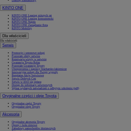
Leasing standardowy
KINTO ONE
KINTO ONE Leasing niższych rat
KINTO ONE Leasing konsumencki
KINTO ONE Najem
KINTO ONE Zarządzanie flotą
KINTO Mobility
Dla właścicieli
Dla właścicieli
Serwis
Promocje i sezonowe usługi
Pozostałe oferty serwisu
Rezerwacja wizyty w serwisie
Gwarancja Toyota Relax
Pozostałe Gwarancje Toyoty
Ubezpieczenia i naprawy blacharsko-lakiernicze
Innowacyjne usługi dla Twojej wygody
Bezpłatne Akcje Serwisowe
Serwis Dobrych Cen
Serwis w ASO się opłaca
Dostęp do informacji serwisowych
Wykaz wydanych zaświadczeń o odbytym szkoleniu (pdf)
Oryginalne części i oleje Toyota
Oryginalne części Toyoty
Oryginalne oleje Toyoty
Akcesoria
Oryginalne akcesoria Toyoty
Opony i koła zimowe
Zabudowy samochodów dostawczych