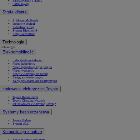
Zabezpieczenia i alarmy
Sklep Toyoty
Strefa klienta
Aplikacja MyToyota
Instrukcje obsługi
Aktualizacja map
System Bluetooth®
Karty Ratownicze
Technologie
Technologie
Elektromobilność
Lider elektromobilności
Napęd hybrydowy
Napęd hybrydowy typu plug-in
Napęd wodorowy
Napęd elektryczny na baterię
Zasięg aut elektrycznych
Zalety posiadania aut elektrycznych
Ładowanie elektrycznej Toyoty
Toyota HomeCharge
Toyota Charging Network
Jak naładować elektryczną Toyotę?
Systemy bezpieczeństwa
Toyota T-Mate
System eCall
Komunikacja z autem
Nowa aplikacja MyToyota