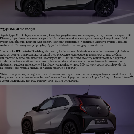
Wyjątkowa jakość dźwięku
Toyota Aygo X to kolejny model marki, który był projektowany we współpracy z inżynierami dźwięku z JBL.
Kierowcy i pasażerom starano się zapewnić jak najlepsze wrażenia akustyczne, tworząc kompaktowy i lekki
system nagłośnienie. Efektem tych prac był dostępny opcjonalnie w odmianie Executive system Premium
Audio JBL. W nowej wersji specjalnej Aygo X JBL będzie on dostępny w standardzie.
Specjaliści z JBL poświęcili wiele godzin na to, by dopasować działanie systemu do charakterystyki kabiny
Aygo X. Jednym z najważniejszych zadań było precyzyjne rozmieszczenie głośników. 2 duże głośniki
umieszczono w drzwiach przednich. Towarzyszą im 25-milimetrowe tweetery zamontowane w słupkach A.
Z tyłu zamontowano 200-milimetrowy subwoofer, który odpowiada za mocne, basowe brzmienie. Pod
siedzeniem pasażera umieszczono 6-kanałowy wzmacniacz o mocy 300 W, który został dostrojony do jak
najlepszego odtwarzania muzyki, zwłaszcza rockowej i popowej.
Warto też wspomnieć, że nagłośnienie JBL sparowano z systemem multimedialnym Toyota Smart Connect®,
który umożliwia bezprzewodową łączność ze smartfonami poprzez interfejsy Apple CarPlay* i Android Auto™.
System obsługiwany jest przy pomocy 10,5" ekranu dotykowego.