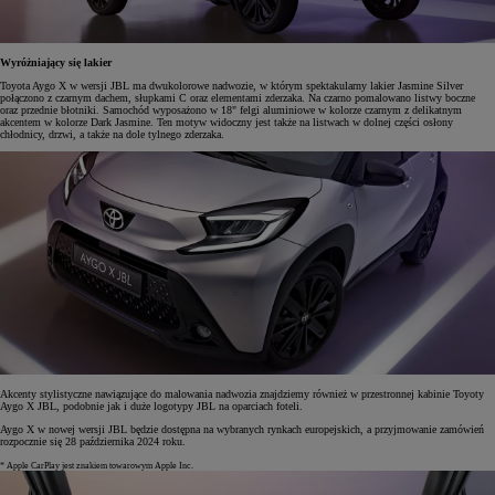
Wyróżniający się lakier
Toyota Aygo X w wersji JBL ma dwukolorowe nadwozie, w którym spektakularny lakier Jasmine Silver
połączono z czarnym dachem, słupkami C oraz elementami zderzaka. Na czarno pomalowano listwy boczne
oraz przednie błotniki. Samochód wyposażono w 18" felgi aluminiowe w kolorze czarnym z delikatnym
akcentem w kolorze Dark Jasmine. Ten motyw widoczny jest także na listwach w dolnej części osłony
chłodnicy, drzwi, a także na dole tylnego zderzaka.
Akcenty stylistyczne nawiązujące do malowania nadwozia znajdziemy również w przestronnej kabinie Toyoty
Aygo X JBL, podobnie jak i duże logotypy JBL na oparciach foteli.
Aygo X w nowej wersji JBL będzie dostępna na wybranych rynkach europejskich, a przyjmowanie zamówień
rozpocznie się 28 października 2024 roku.
* Apple CarPlay jest znakiem towarowym Apple Inc.