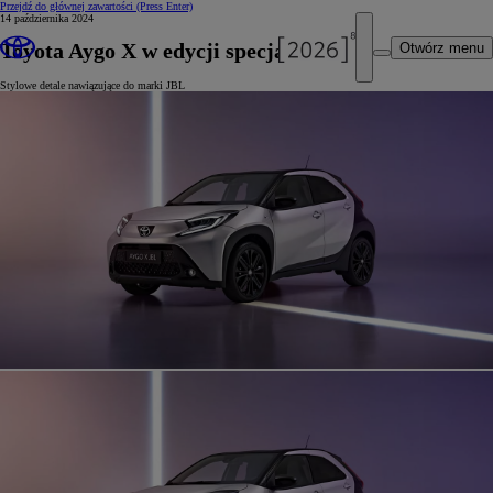
Przejdź do głównej zawartości
(Press Enter)
14 października 2024
Toyota Aygo X w edycji specjalnej JBL
Otwórz menu
Stylowe detale nawiązujące do marki JBL