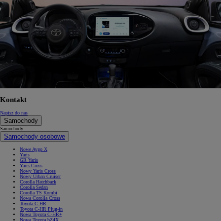
Kontakt
Napisz do nas
Samochody
Samochody
Samochody osobowe
Nowe Aygo X
Yaris
GR Yaris
Yaris Cross
Nowy Yaris Cross
Nowy Urban Cruiser
Corolla Hatchback
Corolla Sedan
Corolla TS Kombi
Nowa Corolla Cross
Toyota C-HR
Toyota C-HR Plug-in
Nowa Toyota C-HR+
Nowa Toyota bZ4X