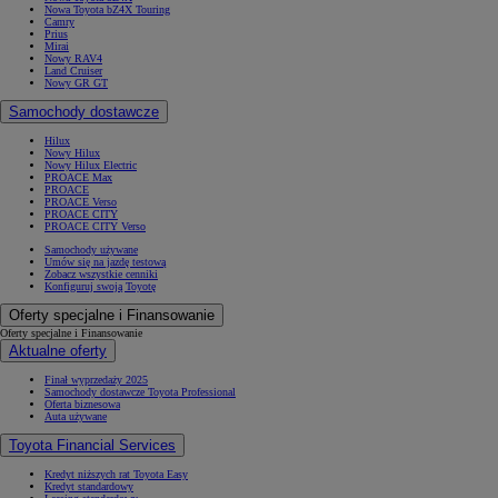
Nowa Toyota bZ4X Touring
Camry
Prius
Mirai
Nowy RAV4
Land Cruiser
Nowy GR GT
Samochody dostawcze
Hilux
Nowy Hilux
Nowy Hilux Electric
PROACE Max
PROACE
PROACE Verso
PROACE CITY
PROACE CITY Verso
Samochody używane
Umów się na jazdę testową
Zobacz wszystkie cenniki
Konfiguruj swoją Toyotę
Oferty specjalne i Finansowanie
Oferty specjalne i Finansowanie
Aktualne oferty
Finał wyprzedaży 2025
Samochody dostawcze Toyota Professional
Oferta biznesowa
Auta używane
Toyota Financial Services
Kredyt niższych rat Toyota Easy
Kredyt standardowy