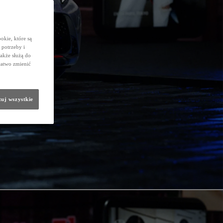
okie, które są
potrzeby i
także służą do
łatwo zmienić
uj wszystkie