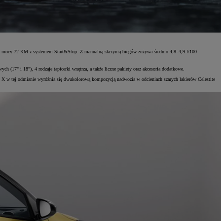
i o mocy 72 KM z systemem Start&Stop. Z manualną skrzynią biegów zużywa średnio 4,8–4,9 l/100
17" i 18"), 4 rodzaje tapicerki wnętrza, a także liczne pakiety oraz akcesoria dodatkowe.
o X w tej odmianie wyróżnia się dwukolorową kompozycją nadwozia w odcieniach szarych lakierów Celestite