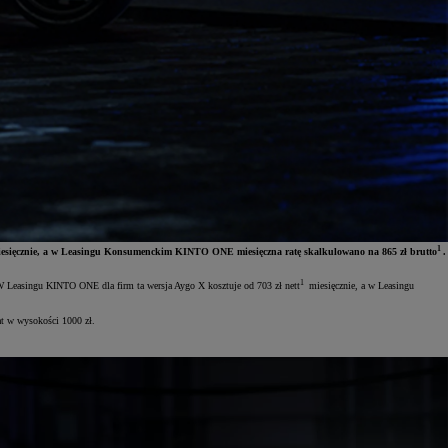
1
esięcznie, a w Leasingu Konsumenckim KINTO ONE miesięczna ratę skalkulowano na 865 zł brutto
.
1
 W Leasingu KINTO ONE dla firm ta wersja Aygo X kosztuje od 703 zł nett
miesięcznie, a w Leasingu
at w wysokości 1000 zł.