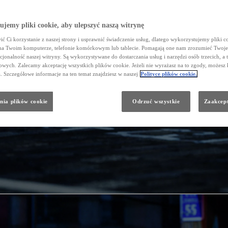
jemy pliki cookie, aby ulepszyć naszą witrynę
ć Ci korzystanie z naszej strony i usprawnić świadczenie usług, dlatego wykorzystujemy pliki co
na Twoim komputerze, telefonie komórkowym lub tablecie. Pomagają one nam zrozumieć Twoje 
cjonalność naszej witryny. Są wykorzystywane do dostarczania usług i narzędzi osób trzecich, a 
wych. Zalecamy akceptację wszystkich plików cookie. Jeżeli nie wyrażasz na to zgody, możesz 
a. Szczegółowe informacje na ten temat znajdziesz w naszej
Polityce plików cookie.
nia plików cookie
Odrzuć wszystkie
Zaakcept