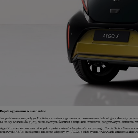
Bogate wyposażenie w standardzie
Już podstawowa wersja Aygo X – Active – została wyposażona w zaawansowane technologie i elementy podno
na tablicy wskaźników (4,2"), automatycznych światłach z czujnikiem zmierzchu, podgrzewanych lusterkach
Aygo X zostało wyposażone też w pełny pakiet systemów bezpieczeństwa czynnego. Toyota Safety Sense zawie
drogowych (RSA) i inteligentny tempomat adaptacyjny (iACC), a także system wykrywania zmęczenia kierow