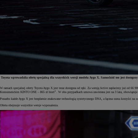
Toyota wprowadziła ofertę specjalną dla wszystkich wersji modelu Aygo X. Samochód ten jest dostępn
W ramach specjalnej oferty Toyota Aygo X jest teraz dostępna od ręki. Za wersję Active zapłacimy już od 6
1
Konsumenckim KINTO ONE – 865 zł brutt
. W obu przypadkach umowa zawierana jest na 3 lata, obowiązuje 
Ponadto każde Aygo X jest bezpłatnie znakowane technologią syntetycznego DNA, a łączna suma korzyści na za
Oferta obejmuje wszystkie wersje wyposażenia.