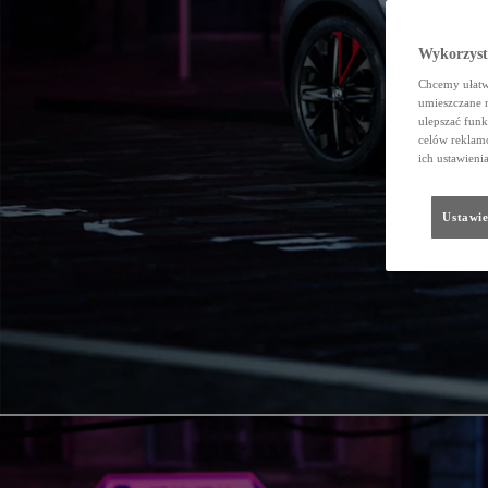
Wykorzystu
Chcemy ułatwi
umieszczane 
ulepszać funk
celów reklamo
ich ustawieni
Ustawie