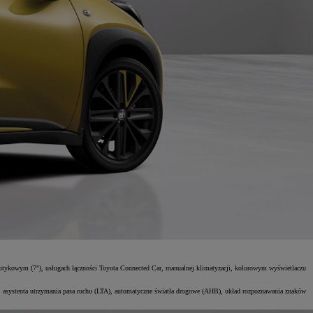
ykowym (7"), usługach łączności Toyota Connected Car, manualnej klimatyzacji, kolorowym wyświetlaczu
, asystenta utrzymania pasa ruchu (LTA), automatyczne światła drogowe (AHB), układ rozpoznawania znaków