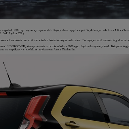
nów wyjechało 2061 egz. najmniejszego modelu Toyoty. Auto napędzane jest 3-cylidrowym silnikiem 1.0 VVT-
uje 110–117 g/km CO
.
2
niach nadwozia oraz aż 6 wariantach z dwukolorowym nadwoziem. Do tego jest aż 6 wzorów felg aluminiowych (
towana UNDERCOVER, która powstanie w liczbie zaledwie 5000 egz. i będzie dostępna tylko do listopada. Ayg
one we współpracy z japońskim projektantem Junem Takahashim.