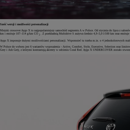
Sześć wersji i możliwości personalizacji
Miejski crossover Aygo X to najpopularniejszy samochód segmentu A w Polsce. Od stycznia do lipca z salo
km i emituje 107–114 g/km CO
. Z przekładnią Multidrive S zużywa średnio 4,9–5,0 l/100 km oraz emit
2
Aygo X imponuje dużymi możliwościami personalizacji. Wspomnieć tu trzeba m.in. o 4 jednokolorowych malowa
W Polsce do wyboru jest 6 wariantów wyposażenia – Active, Comfort, Style, Executive, Selection oraz limi
Grey i Ash Grey, z którymi kontrastują akcenty w odcieniu Coral Red. Aygo X UNDERCOVER zostało stworz