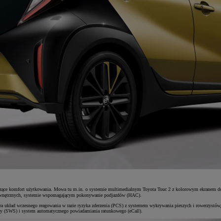
szące komfort użytkowania. Mowa tu m.in. o systemie multimedialnym Toyota Touc
2 z kolorowym ekranem dot
 zewnętrznych, systemie wspomagającym pokonywanie podjazdów (HAC).
ra układ wczesnego reagowania w razie ryzyka zderzenia (PCS) z systemem wykrywania pieszych i rowerzystów
cy (SWS) i system automatycznego powiadamiania ratunkowego (eCall).