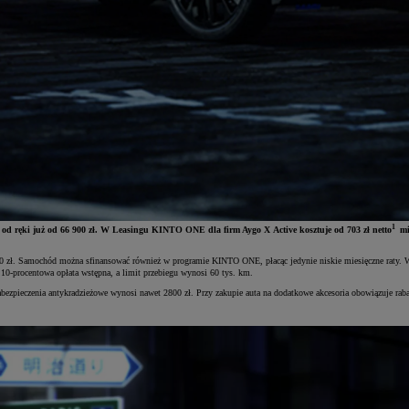
1
y od ręki już od 66 900 zł. W Leasingu KINTO ONE dla firm Aygo X Active kosztuje od 703 zł netto
mi
6 900 zł. Samochód można sfinansować również w programie KINTO ONE, płacąc jedynie niskie miesięczne raty.
10-procentowa opłata wstępna, a limit przebiegu wynosi 60 tys. km.
bezpieczenia antykradzieżowe wynosi nawet 2800 zł. Przy zakupie auta na dodatkowe akcesoria obowiązuje rab