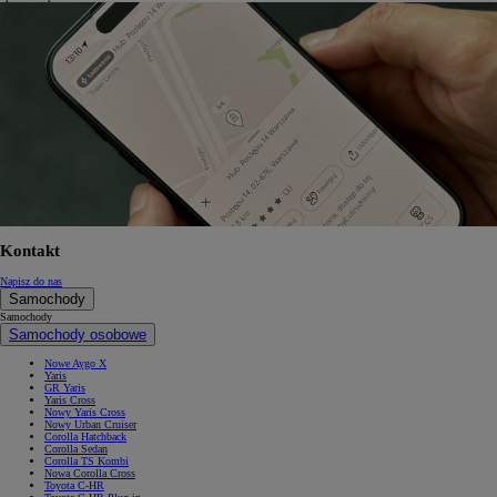
Kontakt
Napisz do nas
Samochody
Samochody
Samochody osobowe
Nowe Aygo X
Yaris
GR Yaris
Yaris Cross
Nowy Yaris Cross
Nowy Urban Cruiser
Corolla Hatchback
Corolla Sedan
Corolla TS Kombi
Nowa Corolla Cross
Toyota C-HR