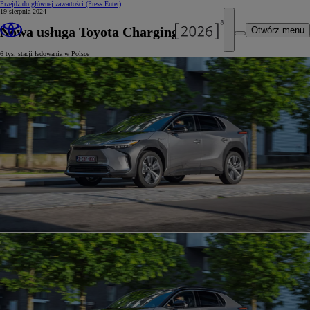
Przejdź do głównej zawartości
(Press Enter)
19 sierpnia 2024
Nowa usługa Toyota Charging Network
Otwórz menu
6 tys. stacji ładowania w Polsce