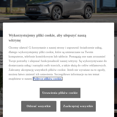
Wykorzystujemy pliki cookie, aby ulepszyć naszą
witrynę
Toyota wprowadziła nową usługę Toyota Charging Network. Jest ona dedykowana użytkownikom
samochodów elektrycznych oraz hybryd typu plug-in. Umożliwia korzystanie z blisko 6 tys. stacji
ładowania w Polsce przy pomocy jednej aplikacji MyToyota.
Chcemy ułatwić Ci korzystanie z naszej strony i usprawnić świadczenie usług,
dlatego wykorzystujemy pliki cookie, które są umieszczane na Twoim
Toyota dąży do zapewnienia jak największego komfortu użytkownikom aut elektrycznych oraz hybryd typu
plug-in. Z myślą o nich uruchomiła nową usługę –Toyota Charging Network. Zapewnia ona dostęp do ponad
komputerze, telefonie komórkowym lub tablecie. Pomagają one nam zrozumieć
80% publicznych stacji ładowania w Polsce należących do największych sieci. Jest to blisko 6 tys. punktów
Twoje potrzeby i ulepszać funkcjonalność naszej witryny. Są wykorzystywane do
ładowania w naszym kraju. Co więcej, Toyota Charging Network umożliwia też korzystanie z ponad 755 tys.
ładowarek w 20 państwach Europy. Liczba stacji objętych usługą stale rośnie.
dostarczania usług i narzędzi osób trzecich, a także służą do celów reklamowych.
Zalecamy akceptację wszystkich plików cookie. Jeżeli nie wyrażasz na to zgody,
możesz łatwo zmienić ich ustawienia. Szczegółowe informacje na ten temat
znajdziesz w naszej
Polityce plików cookie.
Ustawienia plików cookie
Odrzuć wszystkie
Zaakceptuj wszystkie