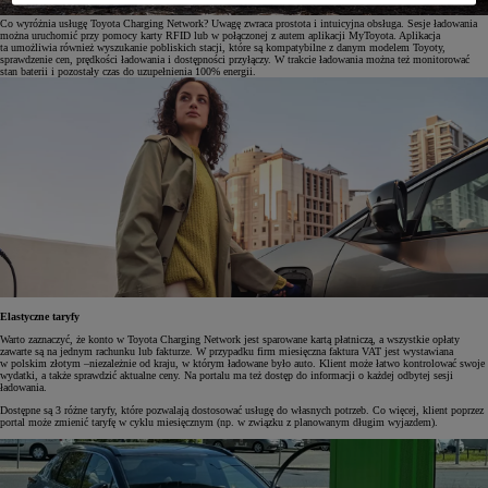
Co wyróżnia usługę Toyota Charging Network? Uwagę zwraca prostota i intuicyjna obsługa. Sesje ładowania
można uruchomić przy pomocy karty RFID lub w połączonej z autem aplikacji MyToyota. Aplikacja
ta umożliwia również wyszukanie pobliskich stacji, które są kompatybilne z danym modelem Toyoty,
sprawdzenie cen, prędkości ładowania i dostępności przyłączy. W trakcie ładowania można też monitorować
stan baterii i pozostały czas do uzupełnienia 100% energii.
Elastyczne taryfy
Warto zaznaczyć, że konto w Toyota Charging Network jest sparowane kartą płatniczą, a wszystkie opłaty
zawarte są na jednym rachunku lub fakturze. W przypadku firm miesięczna faktura VAT jest wystawiana
w polskim złotym –niezależnie od kraju, w którym ładowane było auto. Klient może łatwo kontrolować swoje
wydatki, a także sprawdzić aktualne ceny. Na portalu ma też dostęp do informacji o każdej odbytej sesji
ładowania.
Dostępne są 3 różne taryfy, które pozwalają dostosować usługę do własnych potrzeb. Co więcej, klient poprzez
portal może zmienić taryfę w cyklu miesięcznym (np. w związku z planowanym długim wyjazdem).