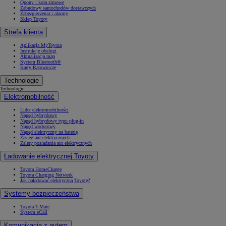
Opony i koła zimowe
Zabudowy samochodów dostawczych
Zabezpieczenia i alarmy
Sklep Toyoty
Strefa klienta
Aplikacja MyToyota
Instrukcje obsługi
Aktualizacja map
System Bluetooth®
Karty Ratownicze
Technologie
Technologie
Elektromobilność
Lider elektromobilności
Napęd hybrydowy
Napęd hybrydowy typu plug-in
Napęd wodorowy
Napęd elektryczny na baterię
Zasięg aut elektrycznych
Zalety posiadania aut elektrycznych
Ładowanie elektrycznej Toyoty
Toyota HomeCharge
Toyota Charging Network
Jak naładować elektryczną Toyotę?
Systemy bezpieczeństwa
Toyota T-Mate
System eCall
Komunikacja z autem