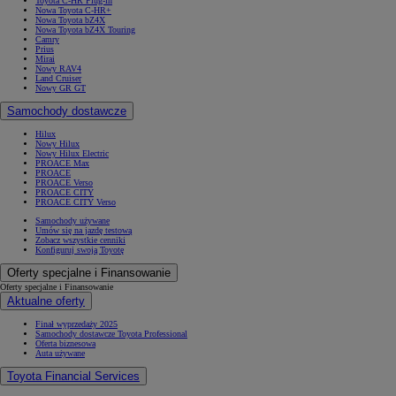
Toyota C-HR Plug-in
Nowa Toyota C-HR+
Nowa Toyota bZ4X
Nowa Toyota bZ4X Touring
Camry
Prius
Mirai
Nowy RAV4
Land Cruiser
Nowy GR GT
Samochody dostawcze
Hilux
Nowy Hilux
Nowy Hilux Electric
PROACE Max
PROACE
PROACE Verso
PROACE CITY
PROACE CITY Verso
Samochody używane
Umów się na jazdę testową
Zobacz wszystkie cenniki
Konfiguruj swoją Toyotę
Oferty specjalne i Finansowanie
Oferty specjalne i Finansowanie
Aktualne oferty
Finał wyprzedaży 2025
Samochody dostawcze Toyota Professional
Oferta biznesowa
Auta używane
Toyota Financial Services