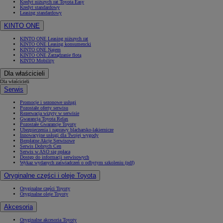
Kredyt niższych rat Toyota Easy
Kredyt standardowy
Leasing standardowy
KINTO ONE
KINTO ONE Leasing niższych rat
KINTO ONE Leasing konsumencki
KINTO ONE Najem
KINTO ONE Zarządzanie flotą
KINTO Mobility
Dla właścicieli
Dla właścicieli
Serwis
Promocje i sezonowe usługi
Pozostałe oferty serwisu
Rezerwacja wizyty w serwisie
Gwarancja Toyota Relax
Pozostałe Gwarancje Toyoty
Ubezpieczenia i naprawy blacharsko-lakiernicze
Innowacyjne usługi dla Twojej wygody
Bezpłatne Akcje Serwisowe
Serwis Dobrych Cen
Serwis w ASO się opłaca
Dostęp do informacji serwisowych
Wykaz wydanych zaświadczeń o odbytym szkoleniu (pdf)
Oryginalne części i oleje Toyota
Oryginalne części Toyoty
Oryginalne oleje Toyoty
Akcesoria
Oryginalne akcesoria Toyoty