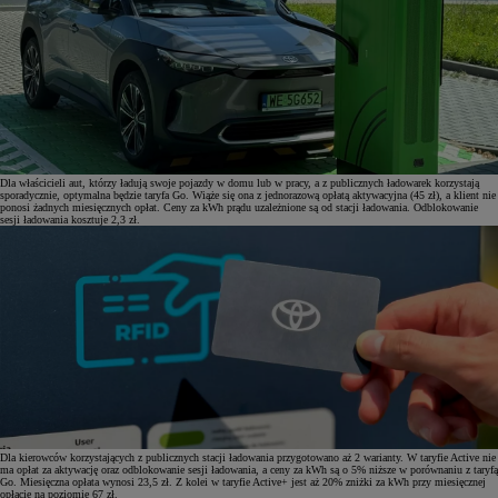
Dla właścicieli aut, którzy ładują swoje pojazdy w domu lub w pracy, a z publicznych ładowarek korzystają
sporadycznie, optymalna będzie taryfa Go. Wiąże się ona z jednorazową opłatą aktywacyjna (45 zł), a klient nie
ponosi żadnych miesięcznych opłat. Ceny za kWh prądu uzależnione są od stacji ładowania. Odblokowanie
sesji ładowania kosztuje 2,3 zł.
Dla kierowców korzystających z publicznych stacji ładowania przygotowano aż 2 warianty. W taryfie Active nie
ma opłat za aktywację oraz odblokowanie sesji ładowania, a ceny za kWh są o 5% niższe w porównaniu z taryfą
Go. Miesięczna opłata wynosi 23,5 zł. Z kolei w taryfie Active+ jest aż 20% zniżki za kWh przy miesięcznej
opłacie na poziomie 67 zł.