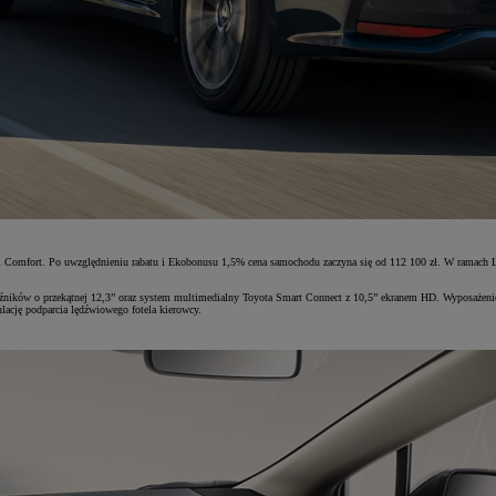
i Comfort. Po uwzględnieniu rabatu i Ekobonusu 1,5% cena samochodu zaczyna się od 112 100 zł. W ramach L
aźników o przekątnej 12,3” oraz system multimedialny Toyota Smart Connect z 10,5” ekranem HD. Wyposażenie 
ulację podparcia lędźwiowego fotela kierowcy.