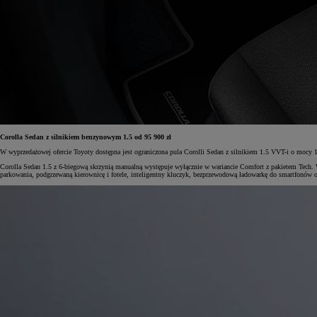
Od
105 300 zł
Corolla Hatchback
HYBRID
Corolla Sedan z silnikiem benzynowym 1.5 od 95 900 zł
W wyprzedażowej ofercie Toyoty dostępna jest ograniczona pula Corolli Sedan z silnikiem 1.5 VVT-i o mocy 
Corolla Sedan 1.5 z 6-biegową skrzynią manualną występuje wyłącznie w wariancie Comfort z pakietem Tech. 
parkowania, podgrzewaną kierownicę i fotele, inteligentny kluczyk, bezprzewodową ładowarkę do smartfonów ora