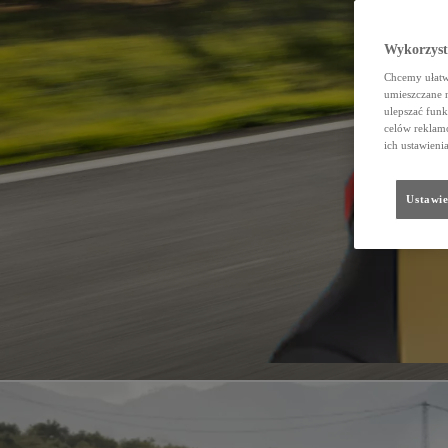
Wykorzystu
Chcemy ułatwi
umieszczane 
ulepszać funk
celów reklamo
ich ustawieni
Ustawie