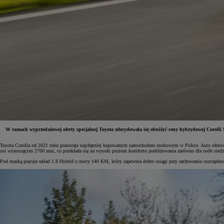
W ramach wyprzedażowej oferty specjalnej Toyota zdecydowała się obniżyć ceny hybrydowej Coroll
Toyota Corolla od 2021 roku pozostaje najchętniej kupowanym samochodem osobowym w Polsce. Auto oferowa
osi wynoszącym 2700 mm, co przekłada się na wysoki poziom komfortu podróżowania zarówno dla osób siedzący
Od
81 900 zł
Pod maską pracuje układ 1.8 Hybrid o mocy 140 KM, który zapewnia dobre osiągi przy zachowaniu oszczędności
Yaris Cross
HYBRID