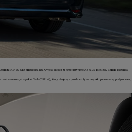
easingu KINTO One miesięczna rata wynosi od 998 zł netto przy umowie na 36 miesięcy, limicie przebiegu
można rozszerzyć o pakiet Tech (7000 zł), który obejmuje przednie i tylne czujniki parkowania, podgrzewaną