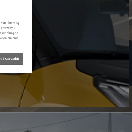
okie, które są
potrzeby i
także służą do
łatwo zmienić
uj wszystkie