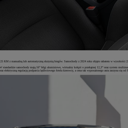
125 KM z manualną lub automatyczną skrzynią biegów. Samochody z 2024 roku objęto rabatem w wysokości 23 0
W standardzie samochody mają 16” felgi aluminiowe, wirtualny kokpit o przekątnej 12,3” oraz system multim
z elektryczną regulację podparcia lędźwiowego fotela kierowcy, a cena tak wyposażonego auta zaczyna się od 9