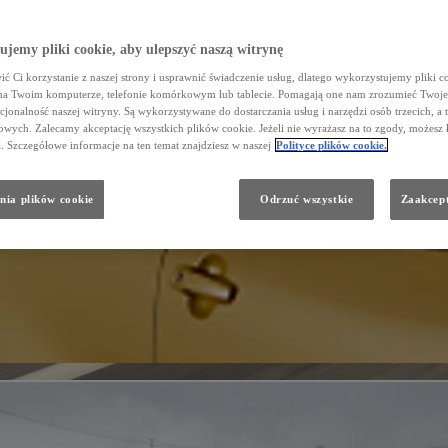
jemy pliki cookie, aby ulepszyć naszą witrynę
ć Ci korzystanie z naszej strony i usprawnić świadczenie usług, dlatego wykorzystujemy pliki co
na Twoim komputerze, telefonie komórkowym lub tablecie. Pomagają one nam zrozumieć Twoje 
cjonalność naszej witryny. Są wykorzystywane do dostarczania usług i narzędzi osób trzecich, a 
wych. Zalecamy akceptację wszystkich plików cookie. Jeżeli nie wyrażasz na to zgody, możesz 
a. Szczegółowe informacje na ten temat znajdziesz w naszej
Polityce plików cookie.
nia plików cookie
Odrzuć wszystkie
Zaakcept