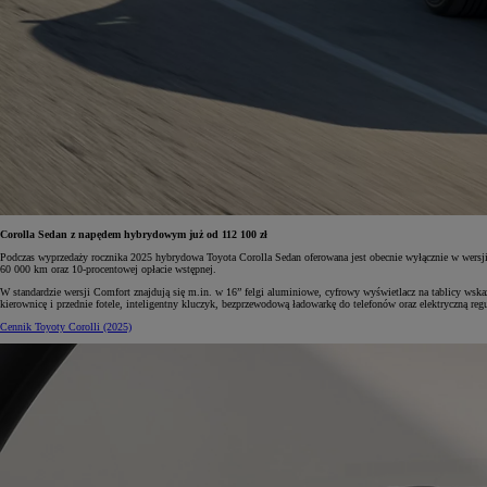
Corolla Sedan z napędem hybrydowym już od 112 100 zł
Podczas wyprzedaży rocznika 2025 hybrydowa Toyota Corolla Sedan oferowana jest obecnie wyłącznie w wersj
60 000 km oraz 10-procentowej opłacie wstępnej.
W standardzie wersji Comfort znajdują się m.in. w 16” felgi aluminiowe, cyfrowy wyświetlacz na tablicy wsk
kierownicę i przednie fotele, inteligentny kluczyk, bezprzewodową ładowarkę do telefonów oraz elektryczną reg
Cennik Toyoty Corolli (2025)