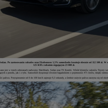
i Sedan. Po zastosowaniu rabatów oraz Ekobonusu 1,5% samochodu kosztuje obecnie od 112 100 zł. W s
125 KM z rabatem sięgającym 23 000 zł.
ne jest w trzech odmianach nadwozia: Hatchback, Sedan oraz TS Kombi. Wśród klientów salonów Toyoty wer
ch z przodu, jak i z tyłu. Samochód dysponuje również bagażnikiem o pojemności 471 litrów, dzięki czemu d
 paliwa. Przyspieszenie od 0 do 100 km/h zajmuje 9,3 sekundy, a średnie zużycie paliwa zaczyna się od okoł