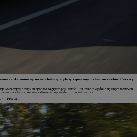
alonach czeka również ograniczona liczba egzemplarzy wyposażonych w benzynowy silnik 1.5 o mocy
sja Sedan zajmuje drugie miejsce pod względem popularności. Limuzyna ta wyróżnia się dużym rozstawem
obrze sprawdza się jako auto rodzinne lub reprezentacyjny pojazd firmowy.
o 4,4 l/100 km.