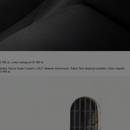
00 zł, a ceny startują od 95 900 zł.
edialny Toyota Smart Connect z 10,5” ekranem dotykowym. Pakiet Tech obejmuje przednie i tylne czujniki
5 900 zł.