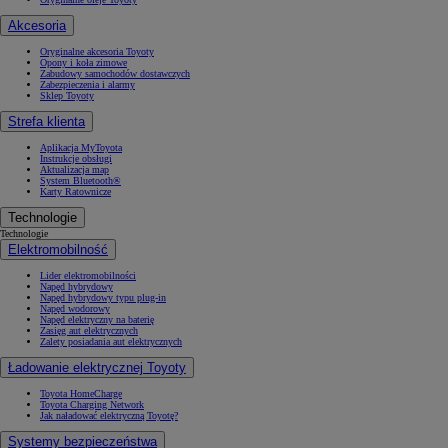
Akcesoria
Oryginalne akcesoria Toyoty
Opony i koła zimowe
Zabudowy samochodów dostawczych
Zabezpieczenia i alarmy
Sklep Toyoty
Strefa klienta
Aplikacja MyToyota
Instrukcje obsługi
Aktualizacja map
System Bluetooth®
Karty Ratownicze
Technologie
Technologie
Elektromobilność
Lider elektromobilności
Napęd hybrydowy
Napęd hybrydowy typu plug-in
Napęd wodorowy
Napęd elektryczny na baterię
Zasięg aut elektrycznych
Zalety posiadania aut elektrycznych
Ładowanie elektrycznej Toyoty
Toyota HomeCharge
Toyota Charging Network
Jak naładować elektryczną Toyotę?
Systemy bezpieczeństwa