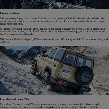
Rasowa terenówka
Nadwozie nowej Toyoty Land Cruiser 70 zdobią poziome i pionowe linie. Kanciaste kształty, krótkie zwisy
i ścięte narożniki ułatwiają przeprawianie się po trudnym terenie. Jazdę po bezdrożach ułatwiają także spore
okna i niska linia szyb.
W kabinie wszystkimi funkcjami steruje się za pomocą dużych i fizycznych przycisków, dzięki czemu łatwo
w nie trafić podczas jazdy po nierównościach. Detalem stylistycznym nawiązującym do historii modelu jest
lusterko zamontowane na błotniku.
Nadwozie ma 4890 mm długości, 1870 mm szerokości oraz 1920 mm wysokości. Z kolei rozstaw osi wynosi
2730 mm.
Legendarna od ponad 70 lat
Toyota Land Cruiser od ponad 70 lat jest synonimem wytrzymałości, niezawodności i niesamowitych
zdolności terenowych. Historia tego modelu rozpoczęła się od Toyoty BJ zaprezentowanej 1 sierpnia