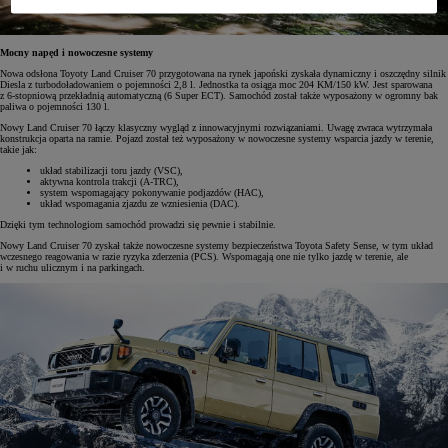
Mocny napęd i nowoczesne systemy
Nowa odsłona Toyoty Land Cruiser 70 przygotowana na rynek japoński zyskała dynamiczny i oszczędny silnik
Diesla z turbodoładowaniem o pojemności 2,8 l. Jednostka ta osiąga moc 204 KM/150 kW. Jest sparowana
z 6-stopniową przekładnią automatyczną (6 Super ECT). Samochód został także wyposażony w ogromny bak
paliwa o pojemności 130 l.
Nowy Land Cruiser 70 łączy klasyczny wygląd z innowacyjnymi rozwiązaniami. Uwagę zwraca wytrzymała
konstrukcja oparta na ramie. Pojazd został też wyposażony w nowoczesne systemy wsparcia jazdy w terenie,
takie jak:
układ stabilizacji toru jazdy (VSC),
aktywna kontrola trakcji (A-TRC),
system wspomagający pokonywanie podjazdów (HAC),
układ wspomagania zjazdu ze wzniesienia (DAC).
Dzięki tym technologiom samochód prowadzi się pewnie i stabilnie.
Nowy Land Cruiser 70 zyskał także nowoczesne systemy bezpieczeństwa Toyota Safety Sense, w tym układ
wczesnego reagowania w razie ryzyka zderzenia (PCS). Wspomagają one nie tylko jazdę w terenie, ale
i w ruchu ulicznym i na parkingach.