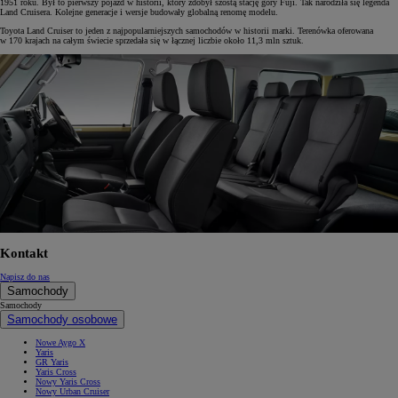
1951 roku. Był to pierwszy pojazd w historii, który zdobył szóstą stację góry Fuji. Tak narodziła się legenda
Land Cruisera. Kolejne generacje i wersje budowały globalną renomę modelu.
Toyota Land Cruiser to jeden z najpopularniejszych samochodów w historii marki. Terenówka oferowana
w 170 krajach na całym świecie sprzedała się w łącznej liczbie około 11,3 mln sztuk.
Kontakt
Napisz do nas
Samochody
Samochody
Samochody osobowe
Nowe Aygo X
Yaris
GR Yaris
Yaris Cross
Nowy Yaris Cross
Nowy Urban Cruiser