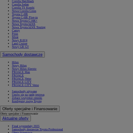
Corolla Hatchback
Corolla Sedan
Corolla TS Kombi
Nowa Corolla Cross
Toyota C-HR
Toyota C-HR Plug-in
Nowa Toyota C-HR+
Nowa Toyota bZ4X
Nowa Toyota bZ4X Touring
Camry
Prius
Mirai
Nowy RAV4
Land Cruiser
Nowy GR GT
Samochody dostawcze
Hilux
Nowy Hilux
Nowy Hilux Electric
PROACE Max
PROACE
PROACE Verso
PROACE CITY
PROACE CITY Verso
Samochody używane
Umów się na jazdę testową
Zobacz wszystkie cenniki
Konfiguruj swoją Toyotę
Oferty specjalne i Finansowanie
Oferty specjalne i Finansowanie
Aktualne oferty
Finał wyprzedaży 2025
Samochody dostawcze Toyota Professional
Oferta biznesowa