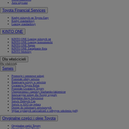
Auta używane
Toyota Financial Services
Kredyt niższych rat Toyota Easy
Kredyt standardowy
Leasing standardowy
KINTO ONE
KINTO ONE Leasing niższych rat
KINTO ONE Leasing konsumencki
KINTO ONE Najem
KINTO ONE Zarządzanie flotą
KINTO Mobility
Dla właścicieli
Dla właścicieli
Serwis
Promocje i sezonowe usługi
Pozostałe oferty serwisu
Rezerwacja wizyty w serwisie
Gwarancja Toyota Relax
Pozostałe Gwarancje Toyoty
Ubezpieczenia i naprawy blacharsko-lakiernicze
Innowacyjne usługi dla Twojej wygody
Bezpłatne Akcje Serwisowe
Serwis Dobrych Cen
Serwis w ASO się opłaca
Dostęp do informacji serwisowych
Wykaz wydanych zaświadczeń o odbytym szkoleniu (pdf)
Oryginalne części i oleje Toyota
Oryginalne części Toyoty
Oryginalne oleje Toyoty