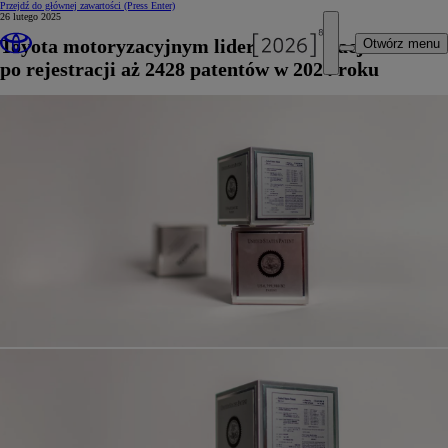
Przejdź do głównej zawartości
(Press Enter)
26 lutego 2025
Toyota motoryzacyjnym liderem innowacji w USA
Otwórz menu
po rejestracji aż 2428 patentów w 2024 roku