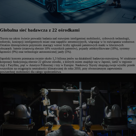
Globalna sieć badawcza z 22 ośrodkami
Toyota na całym świecie prowadzi badania nad rozwojem inteligentnej mobilności, cyfrowych technologii,
robotyki, koncepcji inteligentnych miast oraz napędów zeroemisyjnych, włączając w to rozwiązania wodorowe.
Ostatnie dziesięciolecie przyniosło znaczący wzrost liczby zgłoszeń patentowych marki w kluczowych
obszarach: baterie (stanowią obecnie 18% wszystkich patentów), pojazdy zelektryfikowane (18%), systemy
łączności (9%) oraz technologie autonomicznej jazdy (5%).
Japoński koncern przeznacza rocznie około 1,3 biliona jenów na działalność badawczo-rozwojową. W strukturze
korporacji funkcjonują obecnie 22 główne ośrodki, z których osiem znajduje się w Japonii, sześć w regionie
Azji i Pacyfiku, pięć w Ameryce Północnej i trzy w Europie. Naukowcy Toyoty skupiają swoje wysiłki przede
wszystkim na osiągnięciu neutralności klimatycznej do roku 2050, przy równoczesnym zapewnieniu
powszechnej mobilności dla całego społeczeństwa.