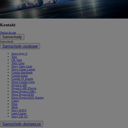
Kontakt
Napisz do nas
Samochody
Samochody
Samochody osobowe
Nowe Aygo X
Yaris
GR Yaris
Yaris Cross
Nowy Yaris Cross
Nowy Urban Cruiser
Corolla Hatchback
Corolla Sedan
Corolla TS Kombi
Nowa Corolla Cross
Toyota C-HR
Toyota C-HR Plug-in
Nowa Toyota C-HR+
Nowa Toyota bZ4X
Nowa Toyota bZ4X Touring
Camry
Prius
Mirai
Nowy RAV4
Land Cruiser
Nowy GR GT
Samochody dostawcze