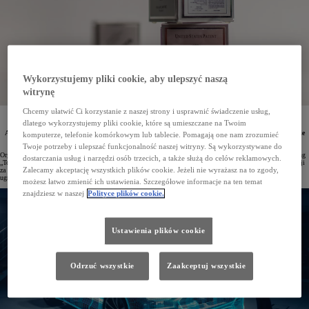
Wykorzystujemy pliki cookie, aby ulepszyć naszą
witrynę
Chcemy ułatwić Ci korzystanie z naszej strony i usprawnić świadczenie usług,
Toyota już po raz 11. z rzędu znalazła się na szczycie zestawienia patentowego wśród wszystkich
dlatego wykorzystujemy pliki cookie, które są umieszczane na Twoim
producentów samochodów w USA. Według najnowszego rankingu Intellectual Property Owners
Association Toyota utrzymała dominującą pozycję w sektorze motoryzacyjnym, zajmując jednocześnie
komputerze, telefonie komórkowym lub tablecie. Pomagają one nam zrozumieć
10. miejsce w klasyfikacji obejmującej wszystkie gałęzie przemysłu.
Twoje potrzeby i ulepszać funkcjonalność naszej witryny. Są wykorzystywane do
Organizacja non-profit Intellectual Property Owners Association nieprzerwanie od 1972 roku publikuje ranking
dostarczania usług i narzędzi osób trzecich, a także służą do celów reklamowych.
„Top 300 Organizations Granted U.S. Patents”, w którym Toyota regularnie zajmuje czołowe lokaty. W edycji
Zalecamy akceptację wszystkich plików cookie. Jeżeli nie wyrażasz na to zgody,
za 2024 rok największy światowy producent aut zarejestrował 2428 wniosków patentowych, co ponownie
ugruntowało pozycję Toyoty jako lidera innowacyjności w amerykańskim przemyśle samochodowym.
możesz łatwo zmienić ich ustawienia. Szczegółowe informacje na ten temat
znajdziesz w naszej
Polityce plików cookie.
Ustawienia plików cookie
Odrzuć wszystkie
Zaakceptuj wszystkie