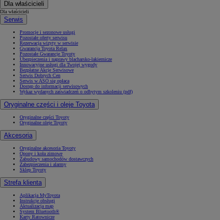
Dla właścicieli
Dla właścicieli
Serwis
Promocje i sezonowe usługi
Pozostałe oferty serwisu
Rezerwacja wizyty w serwisie
Gwarancja Toyota Relax
Pozostałe Gwarancje Toyoty
Ubezpieczenia i naprawy blacharsko-lakiernicze
Innowacyjne usługi dla Twojej wygody
Bezpłatne Akcje Serwisowe
Serwis Dobrych Cen
Serwis w ASO się opłaca
Dostęp do informacji serwisowych
Wykaz wydanych zaświadczeń o odbytym szkoleniu (pdf)
Oryginalne części i oleje Toyota
Oryginalne części Toyoty
Oryginalne oleje Toyoty
Akcesoria
Oryginalne akcesoria Toyoty
Opony i koła zimowe
Zabudowy samochodów dostawczych
Zabezpieczenia i alarmy
Sklep Toyoty
Strefa klienta
Aplikacja MyToyota
Instrukcje obsługi
Aktualizacja map
System Bluetooth®
Karty Ratownicze