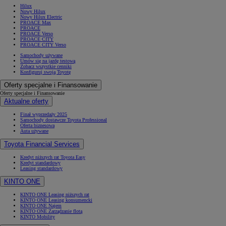
Hilux
Nowy Hilux
Nowy Hilux Electric
PROACE Max
PROACE
PROACE Verso
PROACE CITY
PROACE CITY Verso
Samochody używane
Umów się na jazdę testową
Zobacz wszystkie cenniki
Konfiguruj swoją Toyotę
Oferty specjalne i Finansowanie
Oferty specjalne i Finansowanie
Aktualne oferty
Finał wyprzedaży 2025
Samochody dostawcze Toyota Professional
Oferta biznesowa
Auta używane
Toyota Financial Services
Kredyt niższych rat Toyota Easy
Kredyt standardowy
Leasing standardowy
KINTO ONE
KINTO ONE Leasing niższych rat
KINTO ONE Leasing konsumencki
KINTO ONE Najem
KINTO ONE Zarządzanie flotą
KINTO Mobility