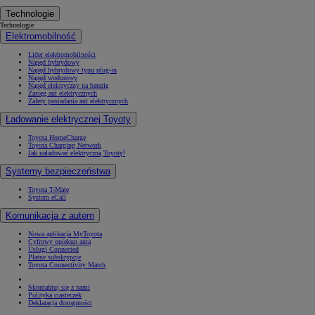
Technologie
Technologie
Elektromobilność
Lider elektromobilności
Napęd hybrydowy
Napęd hybrydowy typu plug-in
Napęd wodorowy
Napęd elektryczny na baterię
Zasięg aut elektrycznych
Zalety posiadania aut elektrycznych
Ładowanie elektrycznej Toyoty
Toyota HomeCharge
Toyota Charging Network
Jak naładować elektryczną Toyotę?
Systemy bezpieczeństwa
Toyota T-Mate
System eCall
Komunikacja z autem
Nowa aplikacja MyToyota
Cyfrowy opiekun auta
Usługi Connected
Płatne subskrypcje
Toyota Connectivity Match
Skontaktuj się z nami
Polityka ciasteczek
Deklaracja dostępności