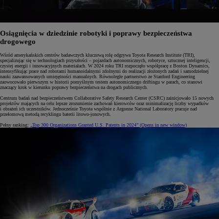
Osiągnięcia w dziedzinie robotyki i poprawy bezpieczeństwa
drogowego
Wśród amerykańskich centrów badawczych kluczową rolę odgrywa Toyota Research Institute (TRI),
specjalizując się w technologiach przyszłości – pojazdach autonomicznych, robotyce, sztucznej inteligencji,
czystej energii i innowacyjnych materiałach. W 2024 roku TRI rozpoczęło współpracę z Boston Dynamics,
intensyfikując prace nad robotami humanoidalnymi zdolnymi do realizacji złożonych zadań i samodzielnej
nauki zaawansowanych umiejętności manualnych. Równoległe partnerstwo ze Stanford Engineering
zaowocowało pierwszym w historii pomyślnym testem autonomicznego driftingu w parach, co stanowi
znaczący krok w kierunku poprawy bezpieczeństwa na drogach publicznych.
Centrum badań nad bezpieczeństwem Collaborative Safety Research Center (CSRC) zainicjowało 15 nowych
projektów mających na celu lepsze zrozumienie zachowań kierowców oraz minimalizację liczby wypadków
i obrażeń ich uczestników. Jednocześnie Toyota wspólnie z Argonne National Laboratory pracuje nad
przełomową metodą recyklingu baterii litowo-jonowych.
Pełny ranking:
„Top 300 Organizations Granted U.S. Patents in 2024”
(Opens in new window)