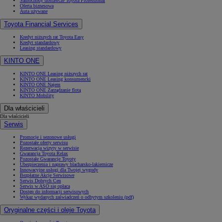
Samochody dostawcze Toyota Professional
Oferta biznesowa
Auta używane
Toyota Financial Services
Kredyt niższych rat Toyota Easy
Kredyt standardowy
Leasing standardowy
KINTO ONE
KINTO ONE Leasing niższych rat
KINTO ONE Leasing konsumencki
KINTO ONE Najem
KINTO ONE Zarządzanie flotą
KINTO Mobility
Dla właścicieli
Dla właścicieli
Serwis
Promocje i sezonowe usługi
Pozostałe oferty serwisu
Rezerwacja wizyty w serwisie
Gwarancja Toyota Relax
Pozostałe Gwarancje Toyoty
Ubezpieczenia i naprawy blacharsko-lakiernicze
Innowacyjne usługi dla Twojej wygody
Bezpłatne Akcje Serwisowe
Serwis Dobrych Cen
Serwis w ASO się opłaca
Dostęp do informacji serwisowych
Wykaz wydanych zaświadczeń o odbytym szkoleniu (pdf)
Oryginalne części i oleje Toyota