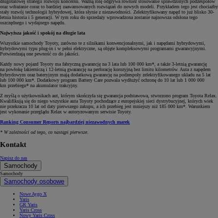
długofalowej strategii rozwoju koncernu. Ważną rolę odgrywa również stosowanie sprawdzonych podzespołów
oraz wdrażanie coraz to bardziej zaawansowanych rozwiązań do nowych modeli. Przykładem tego jest chociażby
stały rozwój technologii hybrydowej, która słynie z niezawodności. Zelektryfikowany napęd to już blisko 30-
letnia historia i 5 generacji. W tym roku do sprzedaży wprowadzona zostanie najnowsza odsłona tego
oszczędnego i wydajnego napędu.
Najwyższa jakość i spokój na długie lata
Wszystkie samochody Toyoty, zarówno te z silnikami konwencjonalnymi, jak i napędami hybrydowymi,
hybrydowymi typu plug-in i w pełni elektryczne, są objęte kompleksowymi programami gwarancyjnymi.
Potwierdzają one pewność co do jakości.
Każdy nowy pojazd Toyoty ma fabryczną gwarancję na 3 lata lub 100 000 km*, a także 3-letnią gwarancję
na powłokę lakierniczą i 12-letnią gwarancję na perforację korozyjną bez limitu kilometrów. Auta z napędem
hybrydowym oraz bateryjnym mają dodatkową gwarancję na podzespoły zelektryfikowanego układu na 5 lat
lub 100 000 km*. Dodatkowy program Battery Care pozwala wydłużyć ochronę do 10 lat lub 1 000 000
km przebiegu* na akumulator trakcyjny.
Z myślą o użytkownikach aut, którym skończyła się gwarancja podstawowa, stworzono program Toyota Relax.
Kwalifikują się do niego wszystkie auta Toyoty pochodzące z europejskiej sieci dystrybucyjnej, których wiek
nie przekracza 10 lat od daty pierwszego zakupu, a ich przebieg jest mniejszy niż 185 000 km*. Warunkiem
jest wykonanie przeglądu Relax w autoryzowanym serwisie Toyoty.
Ranking Consumer Reports najbardziej niezawodnych marek
* W zależności od tego, co nastąpi pierwsze.
Kontakt
Napisz do nas
Samochody
Samochody
Samochody osobowe
Nowe Aygo X
Yaris
GR Yaris
Yaris Cross
Nowy Yaris Cross