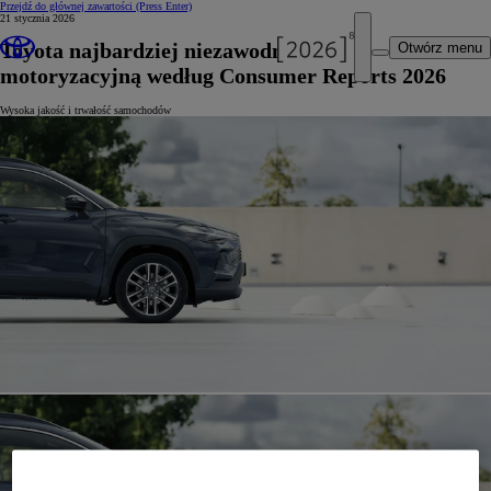
Przejdź do głównej zawartości
(Press Enter)
21 stycznia 2026
Toyota najbardziej niezawodną marką
Otwórz menu
motoryzacyjną według Consumer Reports 2026
Wysoka jakość i trwałość samochodów