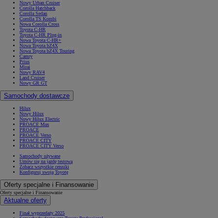
Nowy Urban Cruiser
Corolla Hatchback
Corolla Sedan
Corolla TS Kombi
Nowa Corolla Cross
Toyota C-HR
Toyota C-HR Plug-in
Nowa Toyota C-HR+
Nowa Toyota bZ4X
Nowa Toyota bZ4X Touring
Camry
Prius
Mirai
Nowy RAV4
Land Cruiser
Nowy GR GT
Samochody dostawcze
Hilux
Nowy Hilux
Nowy Hilux Electric
PROACE Max
PROACE
PROACE Verso
PROACE CITY
PROACE CITY Verso
Samochody używane
Umów się na jazdę testową
Zobacz wszystkie cenniki
Konfiguruj swoją Toyotę
Oferty specjalne i Finansowanie
Oferty specjalne i Finansowanie
Aktualne oferty
Finał wyprzedaży 2025