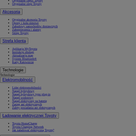
Oryginalne części Toyoty
Oryginalne oleje Toyoty
Akcesoria
Oryginalne akcesoria Toyoty
Opony i koła zimowe
Zabudowy samochodów dostawczych
Zabezpieczenia i alarmy
Sklep Toyoty
Strefa klienta
Aplikacja MyToyota
Instrukcje obsługi
Aktualizacja map
System Bluetooth®
Karty Ratownicze
Technologie
Technologie
Elektromobilność
Lider elektromobilności
Napęd hybrydowy
Napęd hybrydowy typu plug-in
Napęd wodorowy
Napęd elektryczny na baterię
Zasięg aut elektrycznych
Zalety posiadania aut elektrycznych
Ładowanie elektrycznej Toyoty
Toyota HomeCharge
Toyota Charging Network
Jak naładować elektryczną Toyotę?