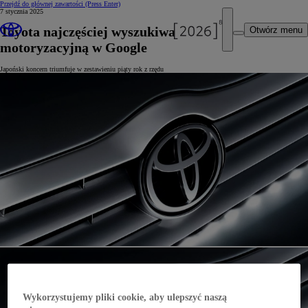
Przejdź do głównej zawartości
(Press Enter)
7 stycznia 2025
Toyota najczęściej wyszukiwaną marką
Otwórz menu
motoryzacyjną w Google
Japoński koncern triumfuje w zestawieniu piąty rok z rzędu
Wykorzystujemy pliki cookie, aby ulepszyć naszą