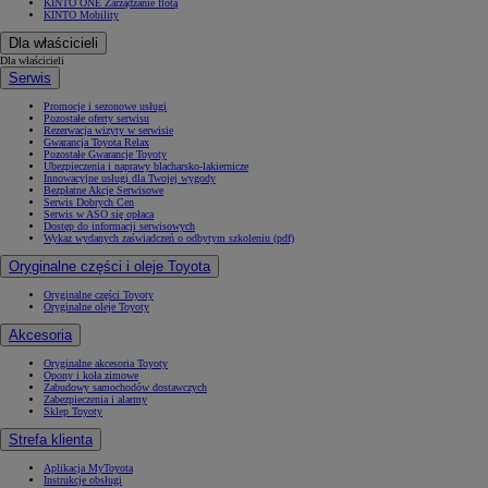
KINTO ONE Zarządzanie flotą
KINTO Mobility
Dla właścicieli
Dla właścicieli
Serwis
Promocje i sezonowe usługi
Pozostałe oferty serwisu
Rezerwacja wizyty w serwisie
Gwarancja Toyota Relax
Pozostałe Gwarancje Toyoty
Ubezpieczenia i naprawy blacharsko-lakiernicze
Innowacyjne usługi dla Twojej wygody
Bezpłatne Akcje Serwisowe
Serwis Dobrych Cen
Serwis w ASO się opłaca
Dostęp do informacji serwisowych
Wykaz wydanych zaświadczeń o odbytym szkoleniu (pdf)
Oryginalne części i oleje Toyota
Oryginalne części Toyoty
Oryginalne oleje Toyoty
Akcesoria
Oryginalne akcesoria Toyoty
Opony i koła zimowe
Zabudowy samochodów dostawczych
Zabezpieczenia i alarmy
Sklep Toyoty
Strefa klienta
Aplikacja MyToyota
Instrukcje obsługi