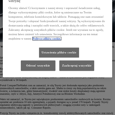
witrynę
Chcemy ułatwić Ci korzystanie z naszej strony i usprawnić świadczenie usług,
dlatego wykorzystujemy pliki cookie, które są umieszczane na Twoim
komputerze, telefonie komórkowym lub tablecie. Pomagają one nam zrozumieć
Twoje potrzeby i ulepszać funkcjonalność naszej witryny. Są wykorzystywane do
dostarczania usług i narzędzi osób trzecich, a także służą do celów reklamowych.
Zalecamy akceptację wszystkich plików cookie. Jeżeli nie wyrażasz na to zgody,
możesz łatwo zmienić ich ustawienia. Szczegółowe informacje na ten temat
znajdziesz w naszej
Polityce plików cookie.
W 2024 roku Toyota była najczęściej wyszukiwaną marką motoryzacyjną w Google (piąty rok z rzędu).
Japoński koncern budził największe zainteresowanie internautów w 64 ze 155 krajów na świecie.
Analizę przeprowadził portal CompareTheMarket.com.au.
Ustawienia plików cookie
Jak wynika z analizy portalu CompareTheMarket.com.au, w 2024 roku Toyota cieszyła się największym
zainteresowaniem użytkowników Google szukających informacji o markach motoryzacyjnych. Japoński koncern
liderem zestawienia został już po raz szósty.
Odrzuć wszystkie
Zaakceptuj wszystkie
Ranking najczęściej wyszukiwanych marek motoryzacyjnych tworzony jest od 2018 roku i uwzględnia dane
ze 155 państw. W 2024 roku – podobnie jak i w roku ubiegłym – Toyota cieszyła się największym
zainteresowaniem w 64 krajach. Skalę jej popularności najlepiej oddaje przewaga nad producentem, który
w zestawieniu został sklasyfikowany na drugiej lokacie – marka ta była liderem pod względem liczby
wyszukiwań w 34 krajach.
Portal CompareTheMarket.com.au zaznaczył, że siłą Toyoty jest doskonała reputacja jako producenta
niezawodnych samochodów, a także szeroka gama aut. Marka ta cieszy się dużą popularnością na całym
świecie, a zwłaszcza tam, gdzie bezawaryjność, trwałość oraz niskie koszty eksploatacji mają ogromne
znaczenie, czyli w Afryce, Azji, Ameryce Południowej oraz na Bliskim Wschodzie.
Warto też zaznaczyć, że Toyota jest największym producentem samochodów osobowych na świecie. Roczna
sprzedaż aut przekracza 10 mln egzemplarzy, a pojazdy dostępne są w ponad 170 krajach. Pojazdy Toyoty
regularnie zdobywają nagrody w prestiżowych plebiscytach i osiągają wysokie noty w rankingach
niezawodności, takich jak np. Consumer Reports.
Pozycję Toyoty na rynku wzmacnia m.in. konsekwentny rozwój zelektryfikowanych samochodów oraz rozwój