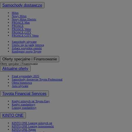
Samochody dostawcze
Hilux
Nowy Hilux
Nowy Hilux Electric
PROACE Max
PROACE
PROACE Verso
PROACE CITY
PROACE CITY Verso
Samochody używane
Umów się na jazdę testową
Zobacz wszystkie cenniki
Konfiguruj swoją Toyotę
Oferty specjalne i Finansowanie
Oferty specjalne i Finansowanie
Aktualne oferty
Finał wyprzedaży 2025
Samochody dostawcze Toyota Professional
Oferta biznesowa
Auta używane
Toyota Financial Services
Kredyt niższych rat Toyota Easy
Kredyt standardowy
Leasing standardowy
KINTO ONE
KINTO ONE Leasing niższych rat
KINTO ONE Leasing konsumencki
KINTO ONE Najem