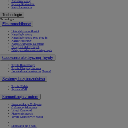
Aktualizacja map
System Bluetooth®
Karty Ratownicze
Technologie
Technologie
Elektromobilność
Lider elektromobilności
Napęd hybrydowy
Napęd hybrydowy typu plug-in
Napęd wodorowy
Napęd elektryczny na baterię
Zasięg aut elektrycznych
Zalety posiadania aut elektrycznych
Ładowanie elektrycznej Toyoty
Toyota HomeCharge
Toyota Charging Network
Jak naładować elektryczną Toyotę?
Systemy bezpieczeństwa
Toyota T-Mate
System eCall
Komunikacja z autem
Nowa aplikacja MyToyota
Cyfrowy opiekun auta
Usługi Connected
Płatne subskrypcje
Toyota Connectivity Match
Skontaktuj się z nami