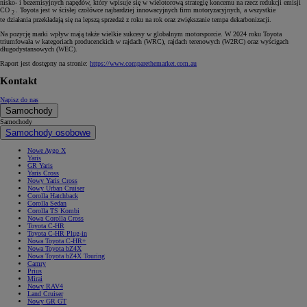
nisko- i bezemisyjnych napędów, który wpisuje się w wielotorową strategię koncernu na rzecz redukcji emisji
CO
. Toyota jest w ścisłej czołówce najbardziej innowacyjnych firm motoryzacyjnych, a wszystkie
2
te działania przekładają się na lepszą sprzedaż z roku na rok oraz zwiększanie tempa dekarbonizacji.
Na pozycję marki wpływ mają także wielkie sukcesy w globalnym motorsporcie. W 2024 roku Toyota
triumfowała w kategoriach producenckich w rajdach (WRC), rajdach terenowych (W2RC) oraz wyścigach
długodystansowych (WEC).
Raport jest dostępny na stronie:
https://www.comparethemarket.com.au
Kontakt
Napisz do nas
Samochody
Samochody
Samochody osobowe
Nowe Aygo X
Yaris
GR Yaris
Yaris Cross
Nowy Yaris Cross
Nowy Urban Cruiser
Corolla Hatchback
Corolla Sedan
Corolla TS Kombi
Nowa Corolla Cross
Toyota C-HR
Toyota C-HR Plug-in
Nowa Toyota C-HR+
Nowa Toyota bZ4X
Nowa Toyota bZ4X Touring
Camry
Prius
Mirai
Nowy RAV4
Land Cruiser
Nowy GR GT