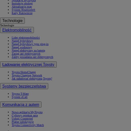
Aplikacja MyToyota
Instrukcje obsługi
Aktualizacja map
System Bluetooth®
Karty Ratownicze
Technologie
Technologie
Elektromobilność
Lider elektromobilności
Napęd hybrydowy
Napęd hybrydowy typu plug-in
Napęd wodorowy
Napęd elektryczny na baterię
Zasięg aut elektrycznych
Zalety posiadania aut elektrycznych
Ładowanie elektrycznej Toyoty
Toyota HomeCharge
Toyota Charging Network
Jak naładować elektryczną Toyotę?
Systemy bezpieczeństwa
Toyota T-Mate
System eCall
Komunikacja z autem
Nowa aplikacja MyToyota
Cyfrowy opiekun auta
Usługi Connected
Płatne subskrypcje
Toyota Connectivity Match