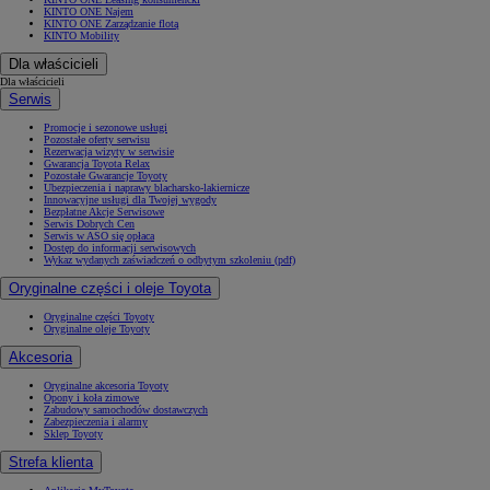
KINTO ONE Najem
KINTO ONE Zarządzanie flotą
KINTO Mobility
Dla właścicieli
Dla właścicieli
Serwis
Promocje i sezonowe usługi
Pozostałe oferty serwisu
Rezerwacja wizyty w serwisie
Gwarancja Toyota Relax
Pozostałe Gwarancje Toyoty
Ubezpieczenia i naprawy blacharsko-lakiernicze
Innowacyjne usługi dla Twojej wygody
Bezpłatne Akcje Serwisowe
Serwis Dobrych Cen
Serwis w ASO się opłaca
Dostęp do informacji serwisowych
Wykaz wydanych zaświadczeń o odbytym szkoleniu (pdf)
Oryginalne części i oleje Toyota
Oryginalne części Toyoty
Oryginalne oleje Toyoty
Akcesoria
Oryginalne akcesoria Toyoty
Opony i koła zimowe
Zabudowy samochodów dostawczych
Zabezpieczenia i alarmy
Sklep Toyoty
Strefa klienta