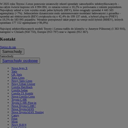
W 2025 roku Toyota i Lexus ponownie ustanowiły rekord sprzedaży samochodów zelektryfikowanych –
na całym świecie kupiono ich 4 994 894, co oznacza wzrost o 10,2% w porównaniu z rokiem poprzednim.
Największy udział w tym wyniku miały pełne hybrydy (HEV), które osiągnęły sprzedaż 4 443 503
egzemplarzy (+7%). Jednocześnie dynamicznie rosło zainteresowanie modelami ładowanymi z gniazdka –
sprzedaż aut elektrycznych (BEV) zwiększyła się o 42,4% do 199 137 sztuk, a hybryd plug-in (PHEV)
o 19,5% do 183 845 pojazdów. Wyraźnie przyspieszył także popyt na wersje mild hybrid (MHEV), których
sprzedano 177 152 egzemplarze (+86,8%).
Najwięcej zelektryfikowanych modeli Toyoty i Lexusa trafiło do klientów w Ameryce Północnej (1 363 916),
następnie w Chinach (958 733), Europie (913 797) oraz w Japonii (912 367).
Kontakt
Napisz do nas
Samochody
Samochody
Samochody osobowe
Nowe Aygo X
Yaris
GR Yaris
Yaris Cross
Nowy Yaris Cross
Nowy Urban Cruiser
Corolla Hatchback
Corolla Sedan
Corolla TS Kombi
Nowa Corolla Cross
Toyota C-HR
Toyota C-HR Plug-in
Nowa Toyota C-HR+
Nowa Toyota bZ4X
Nowa Toyota bZ4X Touring
Camry
Prius
Mirai
Nowy RAV4
Land Cruiser