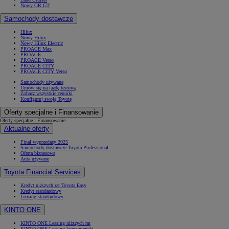
Nowy GR GT
Samochody dostawcze
Hilux
Nowy Hilux
Nowy Hilux Electric
PROACE Max
PROACE
PROACE Verso
PROACE CITY
PROACE CITY Verso
Samochody używane
Umów się na jazdę testową
Zobacz wszystkie cenniki
Konfiguruj swoją Toyotę
Oferty specjalne i Finansowanie
Oferty specjalne i Finansowanie
Aktualne oferty
Finał wyprzedaży 2025
Samochody dostawcze Toyota Professional
Oferta biznesowa
Auta używane
Toyota Financial Services
Kredyt niższych rat Toyota Easy
Kredyt standardowy
Leasing standardowy
KINTO ONE
KINTO ONE Leasing niższych rat
KINTO ONE Leasing konsumencki