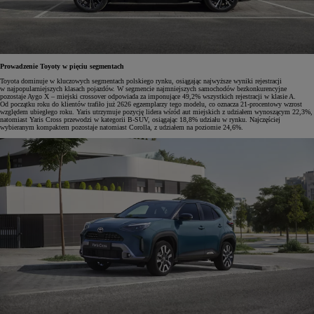
Prowadzenie Toyoty w pięciu segmentach
Toyota dominuje w kluczowych segmentach polskiego rynku, osiągając najwyższe wyniki rejestracji
w najpopularniejszych klasach pojazdów. W segmencie najmniejszych samochodów bezkonkurencyjne
pozostaje Aygo X – miejski crossover odpowiada za imponujące 49,2% wszystkich rejestracji w klasie A.
Od początku roku do klientów trafiło już 2626 egzemplarzy tego modelu, co oznacza 21-procentowy wzrost
względem ubiegłego roku. Yaris utrzymuje pozycję lidera wśród aut miejskich z udziałem wynoszącym 22,3%,
natomiast Yaris Cross przewodzi w kategorii B-SUV, osiągając 18,8% udziału w rynku. Najczęściej
wybieranym kompaktem pozostaje natomiast Corolla, z udziałem na poziomie 24,6%.