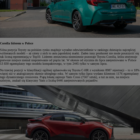
Corolla liderem w Polsce
Silna pozycja Toyoty na polskim rynku znajduje wyraźne odzwierciedlenie w rankingu dziesięciu najczęściej
wybieranych modeli – aż cztery z nich to auta japońskiej marki. Żaden inny producent nie może poszczycić się
tak liczną reprezentacją w Top10. Liderem zestawienia niezmiennie pozostaje Toyota Corolla, która utrzymuje
pierwsze miejsce niemal nieprzerwanie od pięciu lat. W okresie od stycznia do lipca zarejestrowano w Polsce
13 830 egzemplarzy tego modelu kompaktowego, w tym 2445 tylko w samym lipcu.
Na trzeciej pozycji w klasyfikacji ogólnej uplasowała się Toyota C-HR z wynikiem 8987 rejestracji – to o 18%
więcej niż w analogicznym okresie ubiegłego roku. W samym tylko lipcu wydano klientom 1176 egzemplarzy
tego dynamicznego crossovera. Piątą lokatę zajmuje Yaris Cross (7567 sztuk), a tuż za nim, na miejscu
szóstym, znalazł się klasyczny Yaris z liczbą 6446 zarejestrowanych pojazdów.