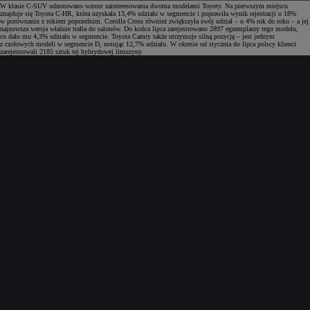
W klasie C-SUV odnotowano wzrost zainteresowania dwoma modelami Toyoty. Na pierwszym miejscu
znajduje się Toyota C-HR, która uzyskała 13,4% udziału w segmencie i poprawiła wynik rejestracji o 18%
w porównaniu z rokiem poprzednim. Corolla Cross również zwiększyła swój udział – o 4% rok do roku – a jej
najnowsza wersja właśnie trafia do salonów. Do końca lipca zarejestrowano 2897 egzemplarzy tego modelu,
co dało mu 4,3% udziału w segmencie. Toyota Camry także utrzymuje silną pozycję – jest jednym
z czołowych modeli w segmencie D, notując 12,7% udziału. W okresie od stycznia do lipca polscy klienci
zarejestrowali 2185 sztuk tej hybrydowej limuzyny.