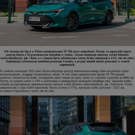
Od stycznia do lipca w Polsce zarejestrowano 59 794 nowe samochody Toyoty, co zapewniło marce
pozycję lidera z 16-procentowym udziałem w rynku. Toyota dominuje zarówno wśród klientów
indywidualnych, jak i firm, a w samym lipcu odnotowano wzrost liczby rejestracji o 13% rok do roku.
Najchętniej wybieranym modelem pozostaje Corolla, a aż pięć modeli marki prowadzi w swoich
segmentach.
Po siedmiu miesiącach 2025 roku Toyota utrzymuje pozycję niekwestionowanego lidera na polskim rynku
motoryzacyjnym, osiągając 16-procentowy udział. W tym czasie zarejestrowano łącznie 59 794 pojazdy
osobowe i dostawcze tej marki. Szczególnie udany okazał się lipiec, kiedy to z salonów wyjechało aż 8885 aut
Toyoty, co oznacza wzrost o 13% w porównaniu z analogicznym miesiącem ubiegłego roku. Japońska marka
cieszyła się największym zainteresowaniem zarówno wśród klientów indywidualnych, jak i flotowych. Firmy
zarejestrowały w lipcu 6364 samochody Toyoty (wzrost o 17%), natomiast osoby prywatne – 2521 aut,
co stanowi 6-procentowy wzrost rok do roku.