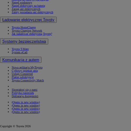
Napęd wodorowy
Napęd elektryczny na baterię
Zasięg aut elektrycznych
Zalety posiadania aut elektrycznych
Ładowanie elektrycznej Toyoty
Toyota HomeCharge
Toyota Charging Network
Jak naładować elektryczną Toyotę?
Systemy bezpieczeństwa
Toyota T-Mate
System eCall
Komunikacja z autem
Nowa aplikacja MyToyota
Cyfrowy opiekun auta
Usługi Connected
Płatne subskrypcje
Toyota Connectivity Match
Skontaktuj się z nami
Polityka ciasteczek
Deklaracja dostępności
(Opens in new window)
(Opens in new window)
(Opens in new window)
(Opens in new window)
Copyright © Toyota 2026