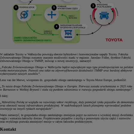
W zakładzie Toyoty w Wałbrzychu powstają obecnie hybrydowe i konwencjonalne napędy Toyoty. Fabryka
Zrównoważonego Obiegu rozszerzy znacznie możliwości marki w regionie. Jarosław Fidler, dyrektor Fabryki
Zrównoważonego Obiegu w TMMP, mówiąc o nowej inwestycji, zaznaczył:
„Fabryka Zrównoważonego Obiegu w Wałbrzychu będzie największym tego typu przedsięwzięciem na polskim
rynku motoryzacyjnym. Pozwoli ona także na zdywersyfikowanie działalności TMMP oraz bardziej efektywne
wykorzystanie naszych zasobów”.
Leon van der Merwe, wiceprezes ds. gospodarki obiegu zamkniętego w Toyota Motor Europe, podkreślił:
„To nasza druga Fabryka Zrównoważonego Obiegu w Europie. Pierwsza została uruchomiona w 2025 roku
w Burnaston w Wielkiej Brytanii i stała się punktem odniesienia w rozwoju gospodarki obiegu zamkniętego”.
I dalej:
„Wybraliśmy Polskę ze względu na rozwinięty sektor recyklingu, duży potencjał rynku pojazdów do demontażu
oraz obecność naszej infrastruktury produkcyjnej. W nadchodzących latach planujemy wprowadzać podobne
inwestycje na innych rynkach europejskich” .
Warto zaznaczyć, że gospodarka obiegu zamkniętego zmniejsza popyt na surowce o wysokiej emisji dwutlenku
węgla i wzmacnia łańcuchy dostaw. Projektowanie pojazdów z myślą o ponownym użyciu części i surowców
oraz recyklingu pozwala zmniejszyć emisje w całym łańcuchu produkcyjnym.
Kontakt