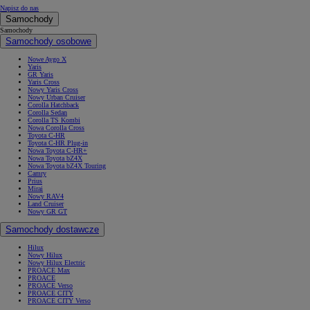
Napisz do nas
Samochody
Samochody
Samochody osobowe
Nowe Aygo X
Yaris
GR Yaris
Yaris Cross
Nowy Yaris Cross
Nowy Urban Cruiser
Corolla Hatchback
Corolla Sedan
Corolla TS Kombi
Nowa Corolla Cross
Toyota C-HR
Toyota C-HR Plug-in
Nowa Toyota C-HR+
Nowa Toyota bZ4X
Nowa Toyota bZ4X Touring
Camry
Prius
Mirai
Nowy RAV4
Land Cruiser
Nowy GR GT
Samochody dostawcze
Hilux
Nowy Hilux
Nowy Hilux Electric
PROACE Max
PROACE
PROACE Verso
PROACE CITY
PROACE CITY Verso