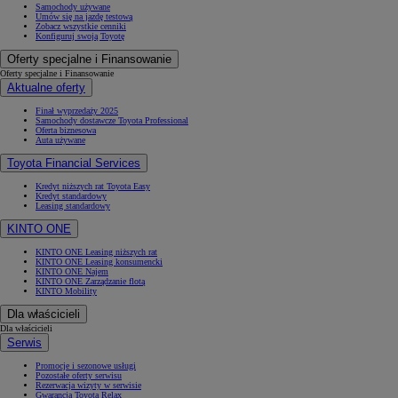
Samochody używane
Umów się na jazdę testową
Zobacz wszystkie cenniki
Konfiguruj swoją Toyotę
Oferty specjalne i Finansowanie
Oferty specjalne i Finansowanie
Aktualne oferty
Finał wyprzedaży 2025
Samochody dostawcze Toyota Professional
Oferta biznesowa
Auta używane
Toyota Financial Services
Kredyt niższych rat Toyota Easy
Kredyt standardowy
Leasing standardowy
KINTO ONE
KINTO ONE Leasing niższych rat
KINTO ONE Leasing konsumencki
KINTO ONE Najem
KINTO ONE Zarządzanie flotą
KINTO Mobility
Dla właścicieli
Dla właścicieli
Serwis
Promocje i sezonowe usługi
Pozostałe oferty serwisu
Rezerwacja wizyty w serwisie
Gwarancja Toyota Relax