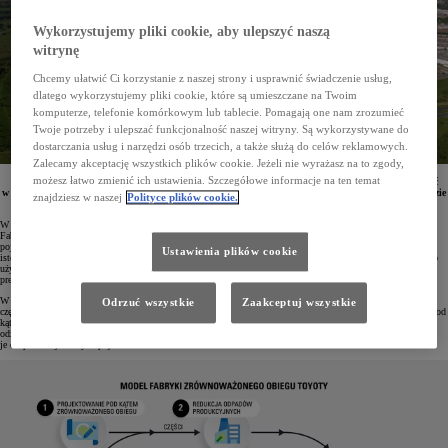
Wykorzystujemy pliki cookie, aby ulepszyć naszą
witrynę
Chcemy ułatwić Ci korzystanie z naszej strony i usprawnić świadczenie usług,
dlatego wykorzystujemy pliki cookie, które są umieszczane na Twoim
komputerze, telefonie komórkowym lub tablecie. Pomagają one nam zrozumieć
Twoje potrzeby i ulepszać funkcjonalność naszej witryny. Są wykorzystywane do
dostarczania usług i narzędzi osób trzecich, a także służą do celów reklamowych.
Zalecamy akceptację wszystkich plików cookie. Jeżeli nie wyrażasz na to zgody,
możesz łatwo zmienić ich ustawienia. Szczegółowe informacje na ten temat
Toyota Motor Europe zapowiedziała otwarcie Fabryki Zrównoważonego Obiegu, która ma powstać
w ramach funkcjonującej w Wałbrzychu zakładu Toyota Motor Manufacturing Poland. Rocznie będzie
znajdziesz w naszej
Polityce plików cookie.
ona przetwarzać 20 tys. pojazdów wycofanych z eksploatacji.
W ramach funkcjonującej w Wałbrzychu fabryki Toyota Motor Manufacturing Poland (TMMP) ma powstać
Fabryka Zrównoważonego Obiegu o powierzchni 25 tys. m². Rocznie będzie ona przetwarzać blisko 20 tys.
pojazdów wycofanych z eksploatacji. Najnowsza inwestycja Toyota Motor Europe (TME) stanowi kolejny
Ustawienia plików cookie
istotny krok w realizacji strategii gospodarki o obiegu zamkniętym, opartej na zasadach redukcji, ponownego
użycia i recyklingu (Reduce, Reuse, Recycle). Jej celem jest zwiększenie korzyści dla środowiska poprzez
precyzyjne i systematyczne przetwarzanie samochodów wycofanych z użytkowania.
W nowym zakładzie w Wałbrzychu auta będą poddawane kompleksowym procesom demontażu i odzysku
Odrzuć wszystkie
Zaakceptuj wszystkie
części nadających się do ponownego użycia. Niektóre elementy – takie jak baterie czy koła – będą oceniane pod
kątem możliwości ich regeneracji, ponownego wykorzystania lub recyklingu. Toyota planuje również
odzyskiwać cenne surowce, w tym miedź, stal, aluminium i tworzywa sztuczne, a następnie wykorzystywać
je do produkcji nowych pojazdów.