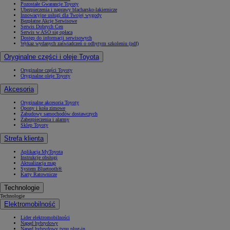
Pozostałe Gwarancje Toyoty
Ubezpieczenia i naprawy blacharsko-lakiernicze
Innowacyjne usługi dla Twojej wygody
Bezpłatne Akcje Serwisowe
Serwis Dobrych Cen
Serwis w ASO się opłaca
Dostęp do informacji serwisowych
Wykaz wydanych zaświadczeń o odbytym szkoleniu (pdf)
Oryginalne części i oleje Toyota
Oryginalne części Toyoty
Oryginalne oleje Toyoty
Akcesoria
Oryginalne akcesoria Toyoty
Opony i koła zimowe
Zabudowy samochodów dostawczych
Zabezpieczenia i alarmy
Sklep Toyoty
Strefa klienta
Aplikacja MyToyota
Instrukcje obsługi
Aktualizacja map
System Bluetooth®
Karty Ratownicze
Technologie
Technologie
Elektromobilność
Lider elektromobilności
Napęd hybrydowy
Napęd hybrydowy typu plug-in