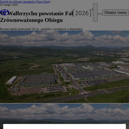
Przejdź do głównej zawartości
(Press Enter)
19 lutego 2026
W Wałbrzychu powstanie Fabryka
Otwórz menu
Zrównoważonego Obiegu
Rocznie będzie przetwarzać 20 tys. pojazdów wycofanych z eksploatacji