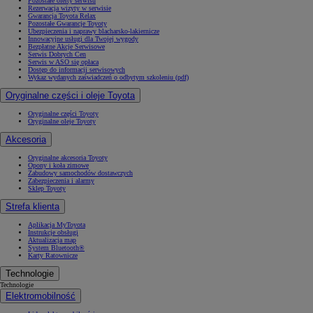
Pozostałe oferty serwisu
Rezerwacja wizyty w serwisie
Gwarancja Toyota Relax
Pozostałe Gwarancje Toyoty
Ubezpieczenia i naprawy blacharsko-lakiernicze
Innowacyjne usługi dla Twojej wygody
Bezpłatne Akcje Serwisowe
Serwis Dobrych Cen
Serwis w ASO się opłaca
Dostęp do informacji serwisowych
Wykaz wydanych zaświadczeń o odbytym szkoleniu (pdf)
Oryginalne części i oleje Toyota
Oryginalne części Toyoty
Oryginalne oleje Toyoty
Akcesoria
Oryginalne akcesoria Toyoty
Opony i koła zimowe
Zabudowy samochodów dostawczych
Zabezpieczenia i alarmy
Sklep Toyoty
Strefa klienta
Aplikacja MyToyota
Instrukcje obsługi
Aktualizacja map
System Bluetooth®
Karty Ratownicze
Technologie
Technologie
Elektromobilność