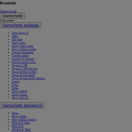
Kontakt
Napisz do nas
Samochody
Samochody
Samochody osobowe
Nowe Aygo X
Yaris
GR Yaris
Yaris Cross
Nowy Yaris Cross
Nowy Urban Cruiser
Corolla Hatchback
Corolla Sedan
Corolla TS Kombi
Nowa Corolla Cross
Toyota C-HR
Toyota C-HR Plug-in
Nowa Toyota C-HR+
Nowa Toyota bZ4X
Nowa Toyota bZ4X Touring
Camry
Prius
Mirai
Nowy RAV4
Land Cruiser
Nowy GR GT
Samochody dostawcze
Hilux
Nowy Hilux
Nowy Hilux Electric
PROACE Max
PROACE
PROACE Verso