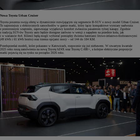
Nowa Toyota Urban Cruiser
Toyota poszerza swoją ofertę w dynamicznie rozwijającym się segmencie B-SUV o nowy model Urban Cruiser.
To najmniejszy z elektrycznych samochodów w gamie marki, który łączy kompaktowe wymiary nadwozia
z przestronnym wnętrzem, zapewniając wyjątkowy komfort zwłaszcza pasażerom tylnej kanapy. Zgodnie
z tradycją SUV-ów Toyoty auto będzie dostępne zarówno w wersji z napędem na przednie koła, jak
i w wariancie 4x4. Klienci będą mogli wybierać pomiędzy dwiema bateriami litowo-żelazowo-fosforanowymi
(49 kWh i 61 kWh brutto) oraz trzema opcjami mocy – od 144 do 184 KM.
Przedsprzedaż modeli, które pokazano w Katowicach, rozpocznie się już niebawem. W czwartym kwartale
2025 roku ruszą zamówienia na nową Toyotę bZ4X oraz Toyotę C-HR+, a kolejne elektryczne propozycje
marki pojawią się na rynku na początku 2026 roku.