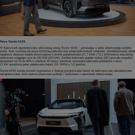
Nowa Toyota bZ4X
W Katowicach zaprezentowano odświeżoną wersję Toyoty bZ4X – pierwszego w pełni elektrycznego modelu
marki. Auto wyróżnia się nową stylistyką nadwozia oraz przeprojektowanym wnętrzem. Zmodernizowany układ
napędowy obejmuje baterie litowo-jonowe o dwóch pojemnościach (57,7 kWh i 73,1 kWh brutto) oraz silniki
elektryczne osiągające moc do 343 KM (252 kW). Szybkie ładowanie prądem stałym (DC) pozwala uzupełnić
akumulator od 10 do 80% w zaledwie 28 minut, natomiast opcjonalna ładowarka pokładowa o mocy
22 kW umożliwia pełne naładowanie baterii (10–100%) w 3,5 godziny.
Toyota bZ4X została również wyposażona w funkcję przygotowania baterii do ładowania oraz zaktualizowane
oprogramowanie, które ułatwia planowanie podróży i korzystanie z samochodu elektrycznego.