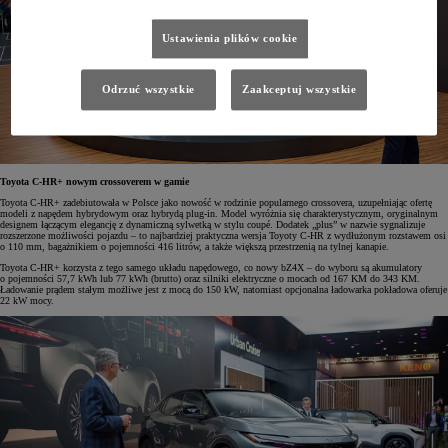
Ustawienia plików cookie
Odrzuć wszystkie
Zaakceptuj wszystkie
Toyota C-HR+ nowym crossoverem w gamie
Toyota C-HR+ zadebiutowała w Polsce jako nowość w rodzinie popularnego crossovera, uzupełniając ofertę
modeli z napędem hybrydowym oraz hybrydą plug-in. Model wyróżnia się charakterystycznym, oryginalnym
designem łączącym elegancję z dynamiczną sylwetką w stylu coupé. Dodatek „plus” w nazwie sygnalizuje
rozszerzone możliwości pojazdu – to najbardziej praktyczna wersja Toyoty C-HR z wydłużonym rozstawem osi
o 110 mm, bagażnikiem o pojemności 416 litrów, a także większą przestrzenią na tylnej kanapie.
Toyota C-HR+ korzysta z tego samego układu napędowego, co nowy bZ4X – do wyboru są akumulatory
o pojemności 57,7 kWh lub 77 kWh (brutto) oraz silniki elektryczne o mocach od 167 KM do 343 KM.
Ładowanie prądem stałym możliwe jest z mocą do 150 kW, natomiast opcjonalna ładowarka pokładowa oferuje
22 kW mocy.