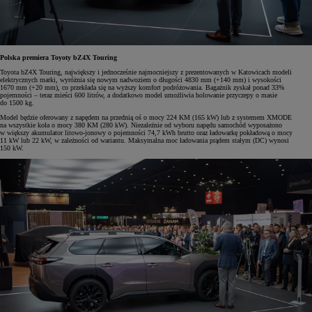
Polska premiera Toyoty bZ4X Touring
Toyota bZ4X Touring, największy i jednocześnie najmocniejszy z prezentowanych w Katowicach modeli
elektrycznych marki, wyróżnia się nowym nadwoziem o długości 4830 mm (+140 mm) i wysokości
1670 mm (+20 mm), co przekłada się na wyższy komfort podróżowania. Bagażnik zyskał ponad 33%
pojemności – teraz mieści 600 litrów, a dodatkowo model umożliwia holowanie przyczepy o masie
do 1500 kg.
Model będzie oferowany z napędem na przednią oś o mocy 224 KM (165 kW) lub z systemem XMODE
na wszystkie koła o mocy 380 KM (280 kW). Niezależnie od wyboru napędu samochód wyposażono
w większy akumulator litowo-jonowy o pojemności 74,7 kWh brutto oraz ładowarkę pokładową o mocy
11 kW lub 22 kW, w zależności od wariantu. Maksymalna moc ładowania prądem stałym (DC) wynosi
150 kW.