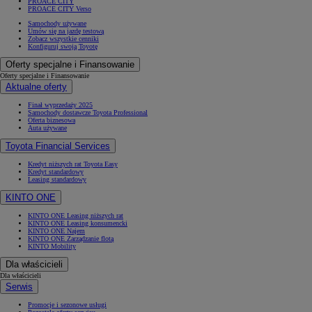
PROACE CITY
PROACE CITY Verso
Samochody używane
Umów się na jazdę testową
Zobacz wszystkie cenniki
Konfiguruj swoją Toyotę
Oferty specjalne i Finansowanie
Oferty specjalne i Finansowanie
Aktualne oferty
Finał wyprzedaży 2025
Samochody dostawcze Toyota Professional
Oferta biznesowa
Auta używane
Toyota Financial Services
Kredyt niższych rat Toyota Easy
Kredyt standardowy
Leasing standardowy
KINTO ONE
KINTO ONE Leasing niższych rat
KINTO ONE Leasing konsumencki
KINTO ONE Najem
KINTO ONE Zarządzanie flotą
KINTO Mobility
Dla właścicieli
Dla właścicieli
Serwis
Promocje i sezonowe usługi