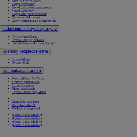
Lider elektromobilności
Napęd hybrydowy
Napęd hybrydowy typu plug-in
Napęd wodorowy
Napęd elektryczny na baterię
Zasięg aut elektrycznych
Zalety posiadania aut elektrycznych
Ładowanie elektrycznej Toyoty
Toyota HomeCharge
Toyota Charging Network
Jak naładować elektryczną Toyotę?
Systemy bezpieczeństwa
Toyota T-Mate
System eCall
Komunikacja z autem
Nowa aplikacja MyToyota
Cyfrowy opiekun auta
Usługi Connected
Płatne subskrypcje
Toyota Connectivity Match
Skontaktuj się z nami
Polityka ciasteczek
Deklaracja dostępności
(Opens in new window)
(Opens in new window)
(Opens in new window)
(Opens in new window)